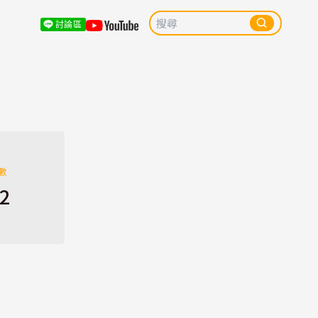
討論區
數
2