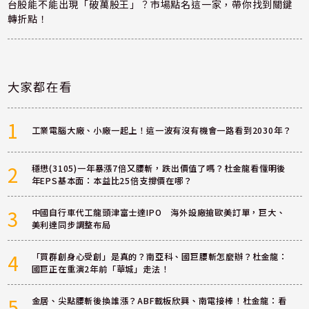
台股能不能出現「破萬股王」？市場點名這一家，帶你找到關鍵
轉折點！
大家都在看
1
工業電腦大廠、小廠一起上！這一波有沒有機會一路看到2030年？
2
穩懋(3105)一年暴漲7倍又腰斬，跌出價值了嗎？杜金龍看懂明後
年EPS基本面：本益比25倍支撐價在哪？
3
中國自行車代工龍頭津富士達IPO 海外設廠搶歐美訂單，巨大、
美利達同步調整布局
4
「買群創身心受創」是真的？南亞科、國巨腰斬怎麼辦？杜金龍：
國巨正在重演2年前「華城」走法！
5
金居、尖點腰斬後換誰漲？ABF載板欣興、南電接棒！杜金龍：看