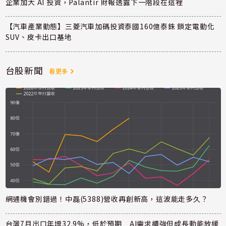
企業加大 AI 投資，Palantir 財報透露下一階段在這裡
【汽車產業動態】三菱汽車加碼投資泰國160億泰銖 鎖定電動化
SUV、皮卡出口基地
台股新聞
看更多
網通機會別錯過！中磊(5388)營收再創新高，這波能走多久？
台灣7月出口年增32.9%，低於預期 AI需求續強但成長動能放緩