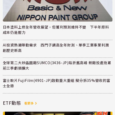
日本塗料上修全年營收展望，但獲利預測維持不變 下半年原料
成本仍是壓力
AI投資熱潮帶動需求 西門子調高全年財測、單季工業事業利潤
創歷史新高
全球第二大矽晶圓廠SUMCO(3436-JP)陷折舊高峰 新廠投產拖累
前三季虧損擴大
富士軟片FujiFilm(4901-JP)啟動重大重組 擬分拆35%營收的富
士全錄
ETF動態
看更多