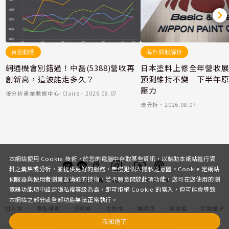
台股動態
海外個股解析
網通機會別錯過！中磊(5388)營收再
日本塗料上修全年營收
創新高，這波能走多久？
預測維持不變 下半年
壓力
優分析產業數據中心-Claire
．
2026.08.07
優分析
．
2026.08.07
本網站使用 Cookie 技術，於您的電腦中存取某些資訊，以輔助本網站進行資
料之彙集或分析，並提供更好的服務，無侵犯個人隱私之意圖。Cookie 是網站
伺服器與使用者瀏覽器溝通的技術，若不願意開放此項功能，您可在您使用的瀏
客服
討論區
粉絲團
Instagram
Youtube
Podcast
覽器功能項中設定隱私權等級為高，即可拒絕 Cookie 的寫入，但可能會導致
本網站之部分或全部功能無法正常執行。
加入我
隱私權政
服務條
合作提
聯絡我
場地租
訂閱電子
們
策
款
案
們
借
報
我知道了
優分析 UAnalyze 商拓財經有限公司 © 2025