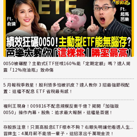
0050被碾壓？主動式ETF狂噴160%能「定期定額」嗎？達人揭
露「12%拖油瓶」致命傷
5 月報稅季救星！股利領多怕被扒皮？達人教你 3 招最強節稅配
置：這檔不配息 ETF 省稅最有感！
複利王現身！009816不配息規模反衝千億？揭開「加強版
0050」操作內幕，股魚：追求最大報酬，這檔是首選！
存股族注意！只買高股息ETF根本不夠？右眼失明讓他看透人生...
冒牌生：4萬月薪不能領一輩子，這招滾出千萬現金流！