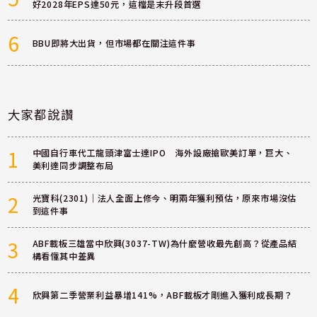
好2028年EPS達50元，這檔是末升段首選
6
BBU即將大出貨，但市場都在關注這件事
大家都說讚
1
中國自行車代工龍頭津富士達IPO 海外設廠搶歐美訂單，巨大、
美利達同步調整布局
2
光寶科(2301)｜法人全面上修今、明兩年獲利預估，原來市場沒估
到這件事
3
ABF載板三雄當中欣興(3037-TW)為什麼營收最先創高？從產品結
構看懂其中差異
4
欣興第二季營業利益暴增141%，ABF載板才剛進入獲利成長期？