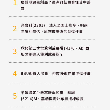
1
麼營收最先創高？從產品結構看懂其中差
異
光寶科(2301)｜法人全面上修今、明兩
2
年獲利預估，原來市場沒估到這件事
欣興第二季營業利益暴增141%，ABF載
3
板才剛進入獲利成長期？
4
BBU即將大出貨，但市場都在關注這件事
半導體客戶改寫旺季節奏 精誠
5
(6214)AI、雲端與海外布局接棒成長