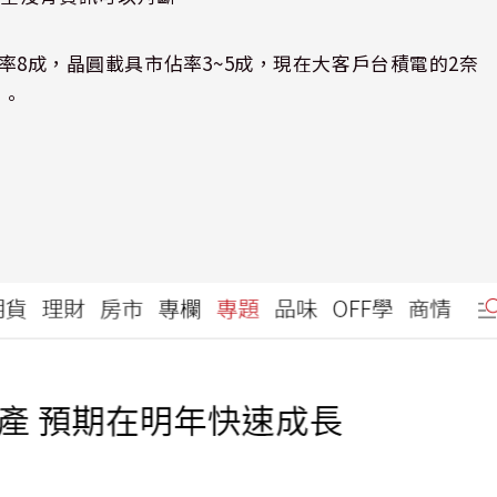
佔率8成，晶圓載具市佔率3~5成，現在大客戶台積電的2奈
倍。