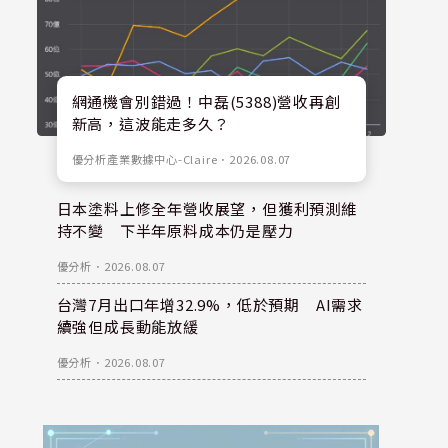
網通機會別錯過！中磊(5388)營收再創
新高，這波能走多久？
優分析產業數據中心-Claire
．
2026.08.07
日本塗料上修全年營收展望，但獲利預測維
持不變 下半年原料成本仍是壓力
優分析
．
2026.08.07
台灣7月出口年增32.9%，低於預期 AI需求
續強但成長動能放緩
優分析
．
2026.08.07