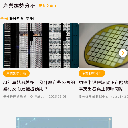
產業趨勢分析
更多文章
全部
優分析
鉅亨網
產業趨勢分析
產業趨勢分析
AI訂單越來越多，為什麼有些公司的
功率半導體缺貨正在醞
獲利反而更難超預期？
本支出看真正的時間點
優分析產業數據中心-Matsui
．
2026.08.06
優分析產業數據中心-Matsui
．
20