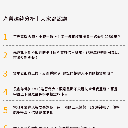
產業趨勢分析｜大家都說讚
1
工業電腦大廠、小廠一起上！這一波有沒有機會一路看到2030年？
2
光通訊不能不知道的事！InP 雷射供不應求，銅纜生命週期可能比
市場預期更長？
3
資本支出愈上修，反而透露 AI 建設開始進入不同的投資周期？
4
長鑫存儲(CXMT)能否做大？觀察重點不只是技術世代差距，而是
中國上下游是否將聯手搶全球市占
5
電池產業進入新成長週期！這一輪的三大趨勢：ESS接棒EV、價格
競爭升溫、供應鏈在地化
6
儲能產業迎關鍵轉折，2026年新增容量預估增四成