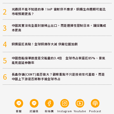
2
光通訊不能不知道的事！InP 雷射供不應求，銅纜生命週期可能比
市場預期更長？
3
中國其實沒有全面封鎖稀土出口，而是選擇性管制日本，讓採購成
本更高
4
銅價逼近高點！全球銅庫存大減 供需拉鋸加劇
5
中國造船接單速度是交船量的3.4倍 全球市占率逼近85%、景氣
能見度延伸數年
6
長鑫存儲(CXMT)能否做大？觀察重點不只是技術世代差距，而是
中國上下游是否將聯手搶全球市占
客服
討論區
粉絲團
Instagram
Youtube
Podcast