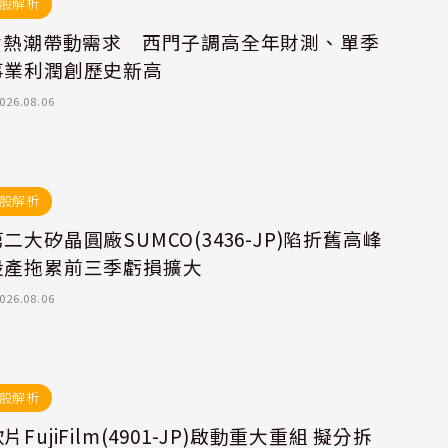
股解析
投資熱潮帶動需求 西門子調高全年財測、單季
事業利潤創歷史新高
026.08.06
股解析
二大矽晶圓廠SUMCO(3436-JP)陷折舊高峰
投產拖累前三季虧損擴大
026.08.06
股解析
片FujiFilm(4901-JP)啟動重大重組 擬分拆