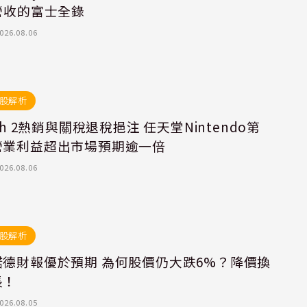
營收的富士全錄
026.08.06
股解析
tch 2熱銷與關稅退稅挹注 任天堂Nintendo第
營業利益超出市場預期逾一倍
026.08.06
股解析
諾德財報優於預期 為何股價仍大跌6%？降價換
長！
026.08.05