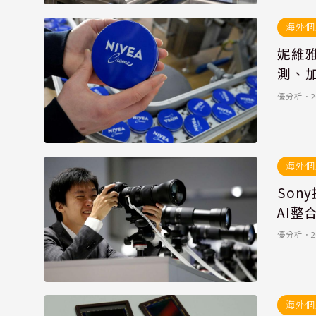
海外個
妮維雅
測、
優分析
．
2
海外個
Son
AI整
優分析
．
2
海外個