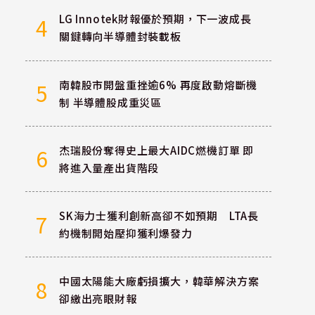
LG Innotek財報優於預期，下一波成長
4
關鍵轉向半導體封裝載板
南韓股市開盤重挫逾6% 再度啟動熔斷機
5
制 半導體股成重災區
杰瑞股份奪得史上最大AIDC燃機訂單 即
6
將進入量產出貨階段
SK海力士獲利創新高卻不如預期 LTA長
7
約機制開始壓抑獲利爆發力
中國太陽能大廠虧損擴大，韓華解決方案
8
卻繳出亮眼財報