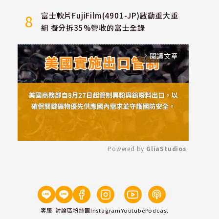
富士軟片FujiFilm(4901-JP)啟動重大重
8
組 擬分拆35%營收的富士全錄
閱讀文章
arrow_forward_ios
Powered by 
GliaStudios
Mute
客服
討論區
粉絲團
Instagram
Youtube
Podcast