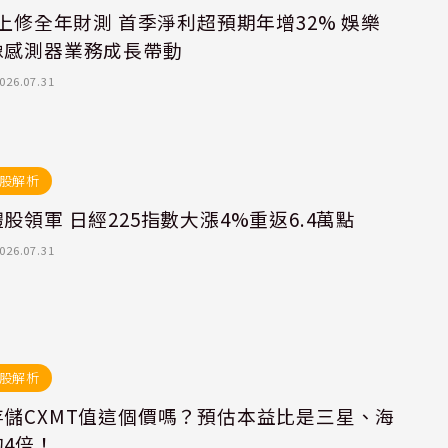
y上修全年財測 首季淨利超預期年增32% 娛樂
像感測器業務成長帶動
026.07.31
股解析
股領軍 日經225指數大漲4%重返6.4萬點
026.07.31
股解析
存儲CXMT值這個價嗎？預估本益比是三星、海
4倍！