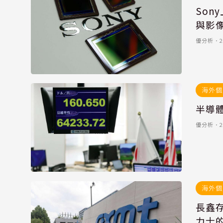
Son
與影
優分析
．
2
海外個
半導體
優分析
．
2
海外個
長鑫
力士的