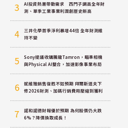
AI投資熱潮帶動需求 西門子調高全年財
3
測、單季工業事業利潤創歷史新高
三井化學首季淨利暴增44倍 全年財測維
4
持不變
Sony提議收購騰龍Tamron，瞄準相機
5
與Physical AI整合，加速影像事業布局
妮維雅銷售復甦不如預期 拜爾斯道夫下
6
修2026財測、加碼行銷費用壓縮到獲利
諾和諾德財報優於預期 為何股價仍大跌
7
6%？降價換取成長！