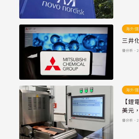
海外個
三井化
優分析
．
2
海外個
【鋰電
美元，
優分析
．
2