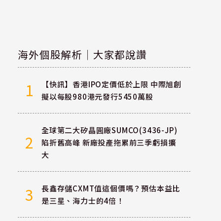
海外個股解析｜大家都說讚
【快訊】香港IPO定價低於上限 中際旭創
1
擬以每股980港元發行5450萬股
全球第二大矽晶圓廠SUMCO(3436-JP)
2
陷折舊高峰 新廠投產拖累前三季虧損擴
大
長鑫存儲CXMT值這個價嗎？預估本益比
3
是三星、海力士的4倍！