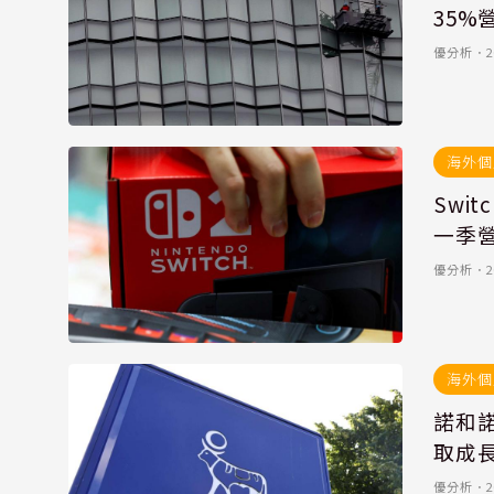
35%
優分析
．
2
海外個
Swi
一季
優分析
．
2
海外個
諾和
取成
優分析
．
2