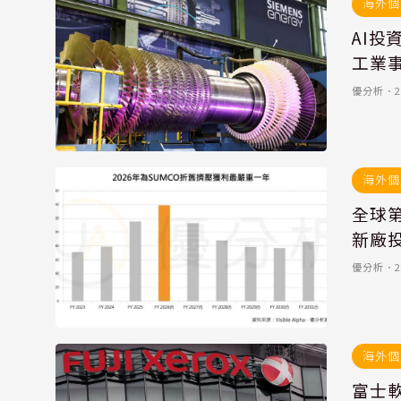
海外個
AI
工業
優分析
．
2
海外個
全球第
新廠
優分析
．
2
海外個
富士軟