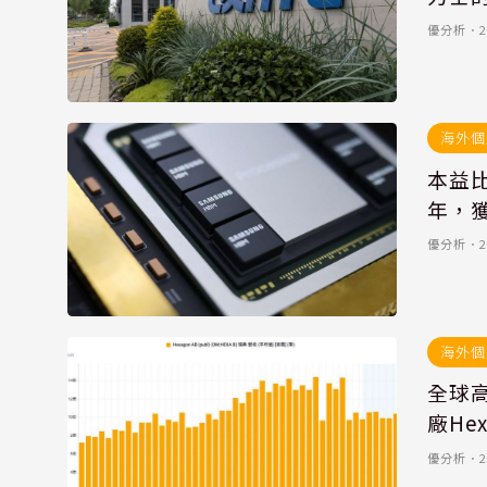
優分析
．
2
海外個
本益比
年，
優分析
．
2
海外個
全球
廠He
優分析
．
2