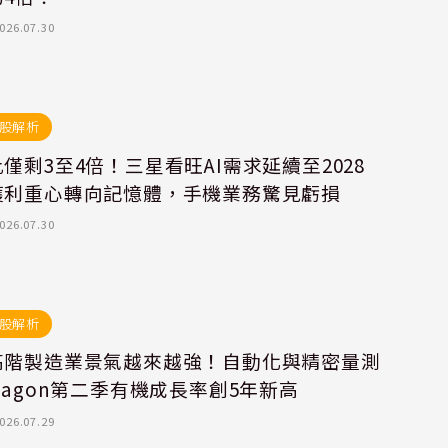
026.07.30
股解析
僅剩3至4倍！三星看旺AI需求延續至2028
獲利重心轉向記憶體，手機業務驚見虧損
026.07.30
股解析
高階製造業景氣越來越強！自動化與精密量測
xagon第二季有機成長率創5年新高
026.07.29