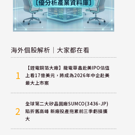
海外個股解析｜大家都在看
【鋰電銅箔大廠】龍電華鑫赴美IPO估值
1
上看17億美元，將成為2026年中企赴美
最大上市案
全球第二大矽晶圓廠SUMCO(3436-JP)
2
陷折舊高峰 新廠投產拖累前三季虧損擴
大