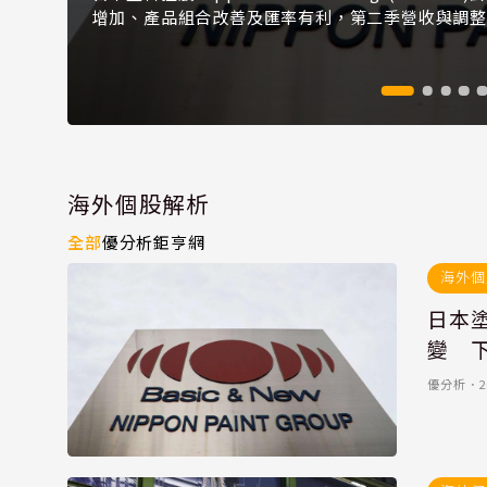
增加、產品組合改善及匯率有利，第二季營收與調
全...
海外個股解析
全部
優分析
鉅亨網
海外個
日本
變 
優分析
．
2