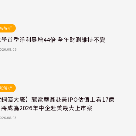
股解析
學首季淨利暴增44倍 全年財測維持不變
026.08.05
股解析
銅箔大廠】龍電華鑫赴美IPO估值上看17億
將成為2026年中企赴美最大上市案
026.08.03