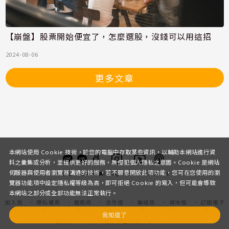
【崩盤】股票開始便宜了，怎麼選股，沒錢可以用這招
2024-08-06
更多文章
本網站使用 Cookie 技術，於您的電腦中存取某些資訊，以輔助本網站進行資
料之彙集或分析，並提供更好的服務，無侵犯個人隱私之意圖。Cookie 是網站
伺服器與使用者瀏覽器溝通的技術，若不願意開放此項功能，您可在您使用的瀏
客服
討論區
粉絲團
Instagram
Youtube
Podcast
覽器功能項中設定隱私權等級為高，即可拒絕 Cookie 的寫入，但可能會導致
本網站之部分或全部功能無法正常執行。
加入我
隱私權政
服務條
合作提
聯絡我
場地租
訂閱電子
們
策
款
案
們
借
報
我知道了
優分析 UAnalyze 商拓財經有限公司 © 2025