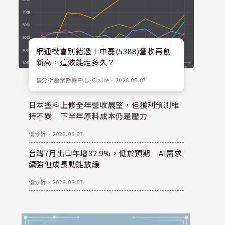
網通機會別錯過！中磊(5388)營收再創
新高，這波能走多久？
優分析產業數據中心-Claire
．
2026.08.07
日本塗料上修全年營收展望，但獲利預測維
持不變 下半年原料成本仍是壓力
優分析
．
2026.08.07
台灣7月出口年增32.9%，低於預期 AI需求
續強但成長動能放緩
優分析
．
2026.08.07