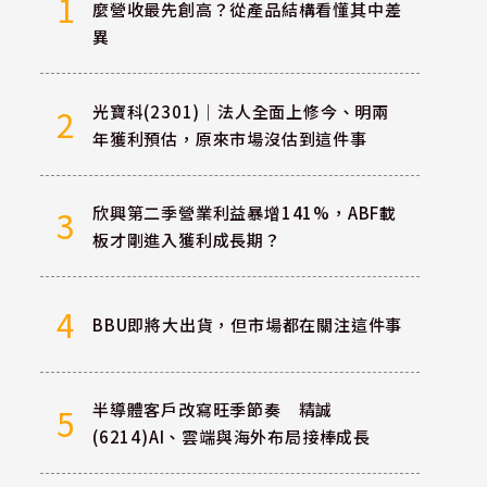
1
麼營收最先創高？從產品結構看懂其中差
異
光寶科(2301)｜法人全面上修今、明兩
2
年獲利預估，原來市場沒估到這件事
欣興第二季營業利益暴增141%，ABF載
3
板才剛進入獲利成長期？
4
BBU即將大出貨，但市場都在關注這件事
半導體客戶改寫旺季節奏 精誠
5
(6214)AI、雲端與海外布局接棒成長