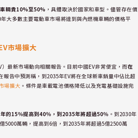
輛貴10%至50%
，具體取決於國家和車型。儘管存在價
30年大多數主要電動車市場將達到與內燃機車輛的價格平
EV市場擴大
EV）最新市場動向相關報告。目前中國EV非常便宜，而
在
在報告中預測稱，到2035年EV將在全球新車銷量中佔比超
市場擴大
。條件是車載電池價格降低以及充電基礎設施完
年的15％提高到40％，到2035年將超過50％
。到2030年
5000萬輛，提高到6倍，到2035年將超過5億2500萬