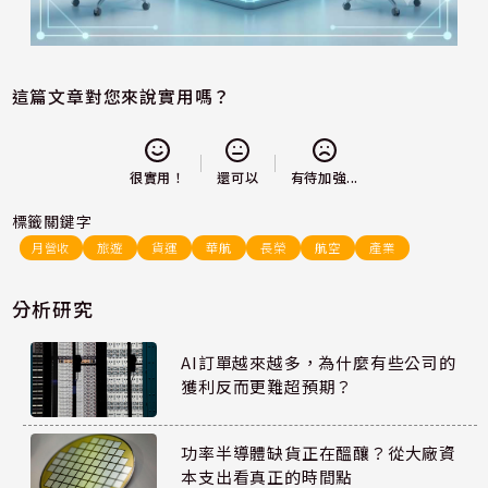
這篇文章對您來說實用嗎？
還可以
很實用！
有待加強...
標籤關鍵字
月營收
旅遊
貨運
華航
長榮
航空
產業
分析研究
AI訂單越來越多，為什麼有些公司的
獲利反而更難超預期？
功率半導體缺貨正在醞釀？從大廠資
本支出看真正的時間點