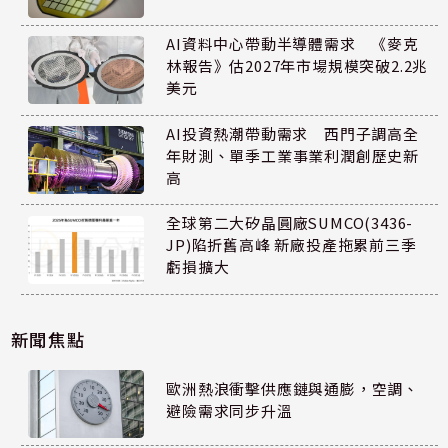
AI資料中心帶動半導體需求 《麥克
林報告》估2027年市場規模突破2.2兆
美元
AI投資熱潮帶動需求 西門子調高全
年財測、單季工業事業利潤創歷史新
高
全球第二大矽晶圓廠SUMCO(3436-
JP)陷折舊高峰 新廠投產拖累前三季
虧損擴大
新聞焦點
歐洲熱浪衝擊供應鏈與通膨，空調、
避險需求同步升溫