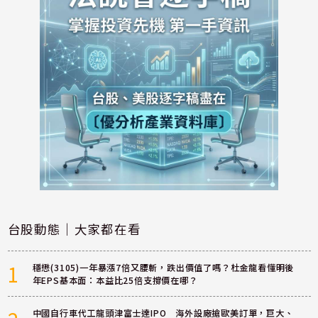
台股動態｜大家都在看
1
穩懋(3105)一年暴漲7倍又腰斬，跌出價值了嗎？杜金龍看懂明後
年EPS基本面：本益比25倍支撐價在哪？
中國自行車代工龍頭津富士達IPO 海外設廠搶歐美訂單，巨大、