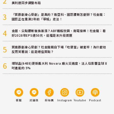
2
美利達同步調整布局
3
「買群創身心受創」是真的？南亞科、國巨腰斬怎麼辦？杜金龍：
國巨正在重演2年前「華城」走法！
4
金居、尖點腰斬後換誰漲？ABF載板欣興、南電接棒！杜金龍：看
好2028年EPS達50元，這檔是末升段首選
5
買進群創身心受創？杜金龍親自下場「吃便當」被套牢！為什麼他
反而笑著說：這是絕佳買點？
6
環球晶(6488)更新義大利 Novara 廠火災進度，法人估影響全球 8
吋產能約 5%
客服
討論區
粉絲團
Instagram
Youtube
Podcast