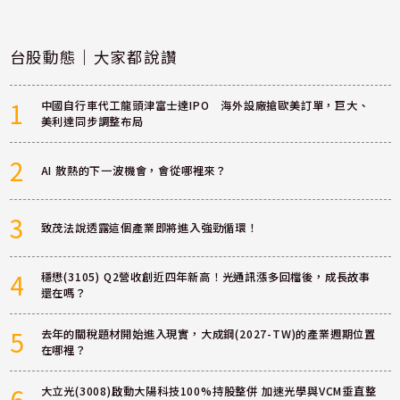
台股動態｜大家都說讚
1
中國自行車代工龍頭津富士達IPO 海外設廠搶歐美訂單，巨大、
美利達同步調整布局
2
AI 散熱的下一波機會，會從哪裡來？
3
致茂法說透露這個產業即將進入強勁循環！
4
穩懋(3105) Q2營收創近四年新高！光通訊漲多回檔後，成長故事
還在嗎？
5
去年的關稅題材開始進入現實，大成鋼(2027-TW)的產業週期位置
在哪裡？
6
大立光(3008)啟動大陽科技100%持股整併 加速光學與VCM垂直整