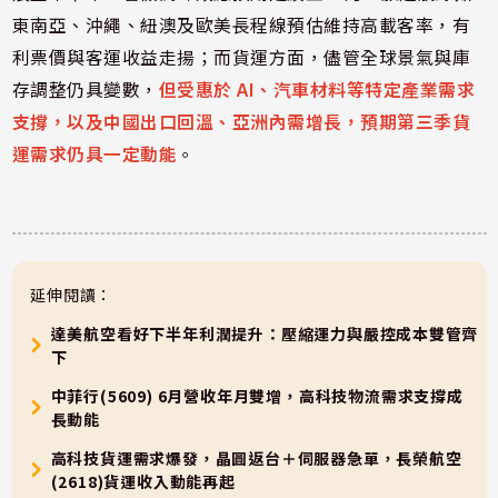
東南亞、沖繩、紐澳及歐美長程線預估維持高載客率，有
利票價與客運收益走揚；而貨運方面，儘管全球景氣與庫
存調整仍具變數，
但受惠於 AI、汽車材料等特定產業需求
支撐，以及中國出口回溫、亞洲內需增長，預期第三季貨
運需求仍具一定動能
。
延伸閱讀：
達美航空看好下半年利潤提升：壓縮運力與嚴控成本雙管齊
下
中菲行(5609) 6月營收年月雙增，高科技物流需求支撐成
長動能
高科技貨運需求爆發，晶圓返台＋伺服器急單，長榮航空
(2618)貨運收入動能再起