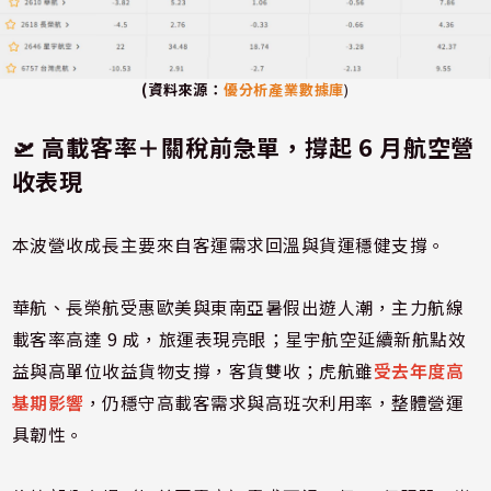
(資料來源：
優分析產業數據庫
)
🛫
高載客率＋關稅前急單，撐起 6 月航空營
收表現
本波營收成長主要來自客運需求回溫與貨運穩健支撐。
華航、長榮航受惠歐美與東南亞暑假出遊人潮，主力航線
載客率高達 9 成，旅運表現亮眼；星宇航空延續新航點效
益與高單位收益貨物支撐，客貨雙收；虎航雖
受去年度高
基期
影響
，仍穩守高載客需求與高班次利用率，整體營運
具韌性。