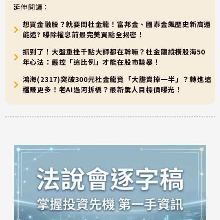
延伸閱讀：
想買金融股？就要問杜金龍！富邦金、國泰金飆歷史新高還
能追? 曝除權息前最完美買點全揭密！
抓到了！大盤重挫千點大師都在幹嘛？杜金龍縱橫股海50
年心法：嚴控「這比例」才能在股市賺暴！
鴻海(2317)突破300元杜金龍竟「大膽賣掉一半」？轉進這
檔賺更多！老AI過河拆橋？最新驚人目標價曝光！