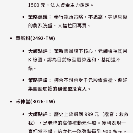
1500 元，法人資金主力鎖定。
策略建議：
奉行龍頭策略，
不追高
，等除息後
的劇烈洗盤、大幅拉回再買。
華新科
(2492-TW)
大師點評：
華新集團旗下核心。老師檢視其月
K 線圖，認為目前線型還算溫和、基期還不
錯。
策略建議：
適合不想承受千元股價震盪、偏好
集團股庇護的
穩健型投資人
。
禾伸堂
(3026-TW)
大師點評：
歷史上曾飆到 999 元（諧音：救救
我），是老牌的高價被動元件股。獲利表現一
直相當不錯，這次也一路強勢衝到 900 多元。