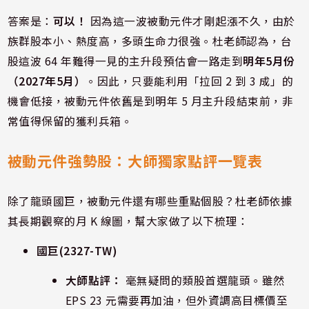
答案是：
可以！
因為這一波被動元件才剛起漲不久，由於
族群股本小、熱度高，多頭生命力很強。杜老師認為，台
股這波 64 年難得一見的主升段預估會一路走到
明年5月份
（2027年5月）
。因此，只要能利用「拉回 2 到 3 成」的
機會低接，被動元件依舊是到明年 5 月主升段結束前，非
常值得保留的獲利兵箱。
被動元件強勢股：大師獨家點評一覽表
除了龍頭國巨，被動元件還有哪些重點個股？杜老師依據
其長期觀察的月 K 線圖，幫大家做了以下梳理：
國巨
(2327-TW)
大師點評：
毫無疑問的類股首選龍頭。雖然
EPS 23 元需要再加油，但外資調高目標價至