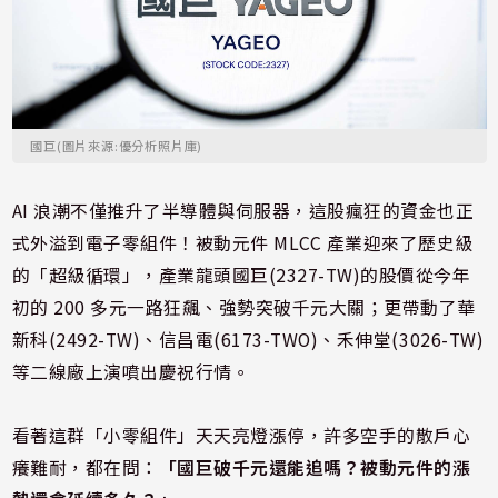
國巨(圖片來源:優分析照片庫)
AI 浪潮不僅推升了半導體與伺服器，這股瘋狂的資金也正
式外溢到電子零組件！被動元件 MLCC 產業迎來了歷史級
的「超級循環」，產業
龍頭國巨(2327-TW)的股價從今年
初的 200 多元一路狂飆、強勢突破千元大關；更帶動了華
新科(2492-TW)、信昌電(6173-TWO)、禾伸堂(3026-TW)
等二線廠上演噴出慶祝行情。
看著這群「小零組件」天天亮燈漲停，許多空手的散戶心
癢難耐，都在問：
「國巨破千元還能追嗎？被動元件的漲