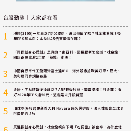
台股動態｜大家都在看
1
穩懋(3105)一年暴漲7倍又腰斬，跌出價值了嗎？杜金龍看懂明後
年EPS基本面：本益比25倍支撐價在哪？
2
「買群創身心受創」是真的？南亞科、國巨腰斬怎麼辦？杜金龍：
國巨正在重演2年前「華城」走法！
3
中國自行車代工龍頭津富士達IPO 海外設廠搶歐美訂單，巨大、
美利達同步調整布局
4
金居、尖點腰斬後換誰漲？ABF載板欣興、南電接棒！杜金龍：看
好2028年EPS達50元，這檔是末升段首選
5
環球晶(6488)更新義大利 Novara 廠火災進度，法人估影響全球 8
吋產能約 5%
6
買進群創身心受創？杜金龍親自下場「吃便當」被套牢！為什麼他