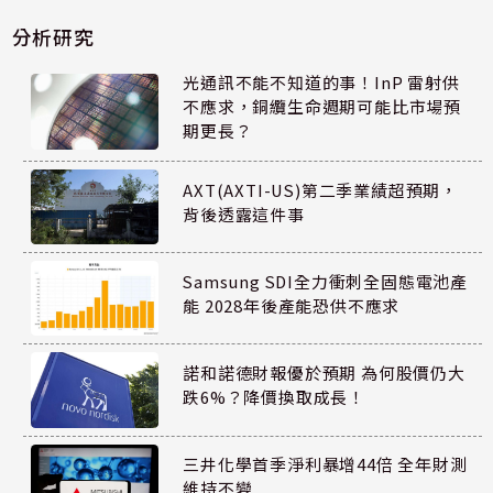
分析研究
光通訊不能不知道的事！InP 雷射供
不應求，銅纜生命週期可能比市場預
期更長？
AXT(AXTI-US)第二季業績超預期，
背後透露這件事
Samsung SDI全力衝刺全固態電池產
能 2028年後產能恐供不應求
諾和諾德財報優於預期 為何股價仍大
跌6%？降價換取成長！
三井化學首季淨利暴增44倍 全年財測
維持不變