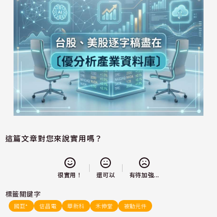
這篇文章對您來說實用嗎？
還可以
很實用！
有待加強...
標籤關鍵字
國巨*
信昌電
華新科
禾伸堂
被動元件