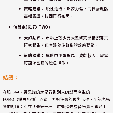
策略建議：
股性活潑、爆發力強，同樣需
嚴防
高檔震盪
，拉回再行布局。
信昌電
(6173-TWO)
大師點評：
市場上較少有大型研究機構撰寫其
研究報告，但會跟隨族群集體效應聯動。
策略建議：
屬於
中小型黑馬
，波動較大，需緊
盯龍頭國巨的臉色操作。
結語：
在股市中，最忌諱的就是看到別人賺錢而產生的
FOMO（錯失恐懼）心態。面對狂飆的被動元件，牢記老先
覺的叮嚀：別在「最後一棒」時衝進去當替死鬼。管好手