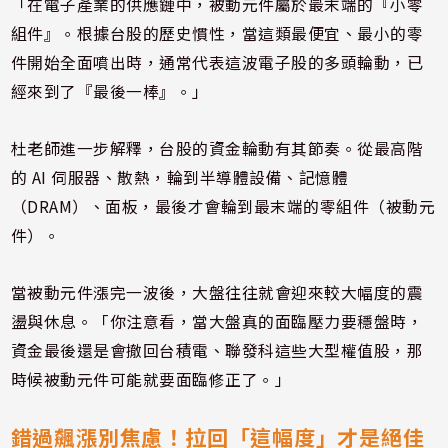
「在電子產業的供應鏈中，被動元件屬於最末端的『小零
組件』。根據台股的歷史慣性，當這類最便宜、最小的零
件開始全面噴出時，通常代表這波電子股的多頭輪動，已
經來到了『最後一棒』。」
杜老師進一步解釋，台股的資金輪動有其節奏。從最高階
的 AI 伺服器、散熱，輪到半導體設備、記憶體
（DRAM）、面板，最後才會輪到最末端的零組件（被動元
件）。
當被動元件漲完一波後，大盤往往就會迎來較大幅度的震
盪與休息。「你注意看，當大盤真的面臨壓力要穩盤時，
資金最後還是會撤回台積電、聯發科這些大型權值股，那
時候被動元件可能就要面臨修正了。」
錯過飆漲別焦慮！拉回「這幅度」才是絕佳