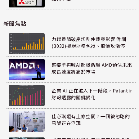
新聞焦點
力韡聲請破產切割仲裁案影響 偉訓
(3032)擺脫財務包袱、股價攻漲停
蘇姿丰再喊AI超級循環 AMD預估未來
成長速度將高於市場
企業 AI 正在進入下一階段，Palantir
財報透露的關鍵變化
佳必琪還有上修空間？一個被忽略的
訊號正在浮現