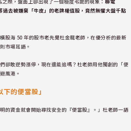
落馬之際，盤面上卻出現了一個極度弔詭的現象：
聯電
26-TW)等過去被嫌棄「牛皮」的老牌權值股，竟然無懼大盤千點
股海 50 年的股市老先覺杜金龍老師，在優分析的最新
這則市場耳語。
它們卻敢逆勢漲停，現在還能追嗎？杜老師用他獨創的「便
的避風港。
以下的便當股」
聰明的資金就會開始尋找安全的『便當股』。」杜老師一語