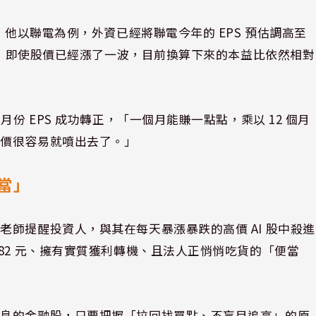
」他以聯電為例，外資已經將聯電今年的 EPS 預估調高至
期下，即使股價已經漲了一波，目前換算下來的本益比依然相對
份 EPS 成功轉正，「一個月能賺一點點，乘以 12 個月
股價很容易就噴出去了。」
當」
師提醒投資人，與其在每天暴漲暴跌的高價 AI 股中殺進
82 元、擁有實質獲利轉機、且法人正悄悄吃貨的「便當
配息的金融股，只要把握「拉回找買點、不盲目追高」的原