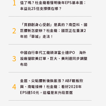
1
值了嗎？杜金龍看懂明後年EPS基本面：
本益比25倍支撐價在哪？
「買群創身心受創」是真的？南亞科、國
2
巨腰斬怎麼辦？杜金龍：國巨正在重演2
年前「華城」走法！
中國自行車代工龍頭津富士達IPO 海外
3
設廠搶歐美訂單，巨大、美利達同步調整
布局
金居、尖點腰斬後換誰漲？ABF載板欣
4
興、南電接棒！杜金龍：看好2028年
EPS達50元，這檔是末升段首選