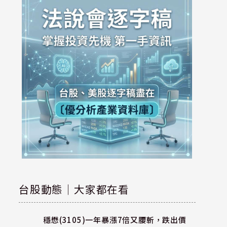
台股動態｜大家都在看
穩懋(3105)一年暴漲7倍又腰斬，跌出價