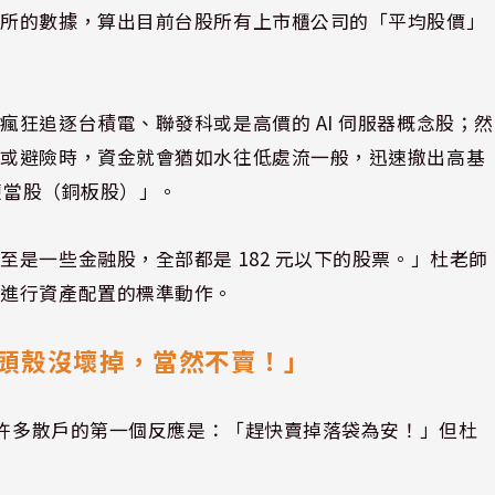
交所的數據，算出目前台股所有上市櫃公司的「平均股價」
狂追逐台積電、聯發科或是高價的 AI 伺服器概念股；然
效或避險時，資金就會猶如水往低處流一般，迅速撤出高基
「便當股（銅板股）」。
是一些金融股，全部都是 182 元以下的股票。」杜老師
中進行資產配置的標準動作。
頭殼沒壞掉，當然不賣！」
，許多散戶的第一個反應是：「趕快賣掉落袋為安！」但杜