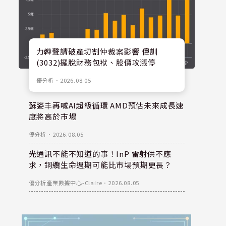
力韡聲請破產切割仲裁案影響 偉訓
(3032)擺脫財務包袱、股價攻漲停
優分析
．
2026.08.05
蘇姿丰再喊AI超級循環 AMD預估未來成長速
度將高於市場
優分析
．
2026.08.05
光通訊不能不知道的事！InP 雷射供不應
求，銅纜生命週期可能比市場預期更長？
優分析產業數據中心-Claire
．
2026.08.05