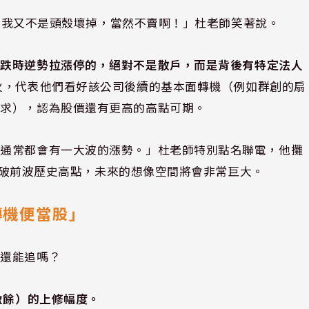
你賣？我又不是頭殼壞掉，當然不賣啊！」杜老師笑著說。
崩跌時逆勢拉漲停的，絕對不是散戶，而是背後有特定法人
火，代表他們看好該公司後續的基本面轉機（例如群創的扇
應求），認為股價還有更高的高點可期。
，通常都會有一大波的漲勢。」杜老師特別點名聯電，他攤
備突破前波歷史高點，未來的想像空間將會非常巨大。
轉機便當股」
創還能追嗎？
盈餘）的上修幅度。