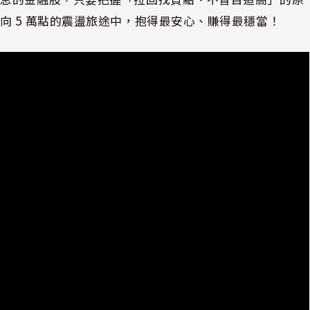
向 5 萬點的震盪旅途中，抱得最安心、賺得最穩當！