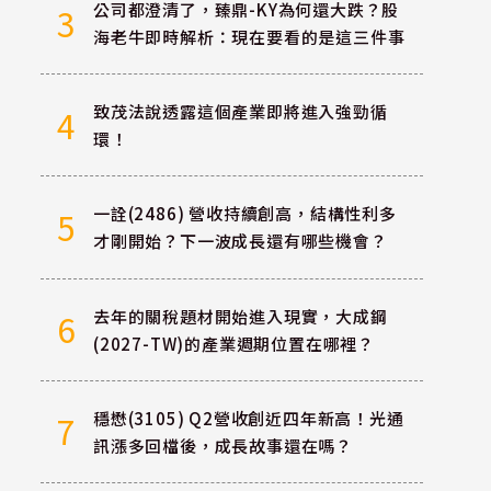
公司都澄清了，臻鼎-KY為何還大跌？股
3
海老牛即時解析：現在要看的是這三件事
致茂法說透露這個產業即將進入強勁循
4
環！
一詮(2486) 營收持續創高，結構性利多
5
才剛開始？下一波成長還有哪些機會？
去年的關稅題材開始進入現實，大成鋼
6
(2027-TW)的產業週期位置在哪裡？
穩懋(3105) Q2營收創近四年新高！光通
7
訊漲多回檔後，成長故事還在嗎？