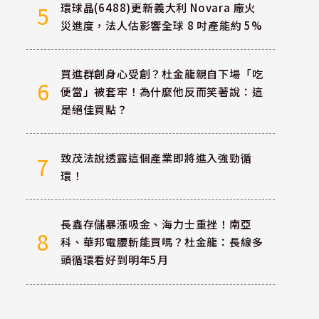
環球晶(6488)更新義大利 Novara 廠火
5
災進度，法人估影響全球 8 吋產能約 5%
買進群創身心受創？杜金龍親自下場「吃
6
便當」被套牢！為什麼他反而笑著說：這
是絕佳買點？
致茂法說透露這個產業即將進入強勁循
7
環！
長鑫存儲暴漲吸金、海力士重挫！南亞
8
科、華邦電腰斬能買嗎？杜金龍：長線多
頭循環看好到明年5月