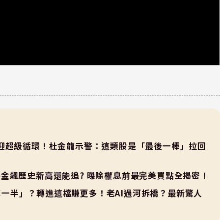
CC 迎超級循環！杜金龍示警：這類股是「最後一棒」拉回
金飆歷史新高還能追? 曝除權息前最完美買點全揭密！
賣掉一半」？轉進這檔賺更多！老AI過河拆橋？最新驚人