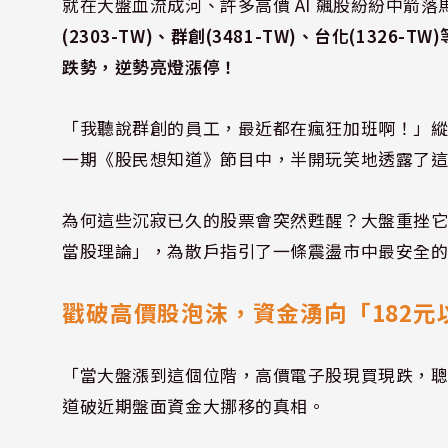
就在大盤血流成河、許多高價 AI 飆股紛紛中箭
(2303-TW)、群創(3481-TW)、台化(13
跌勢，逆勢亮燈漲停！
「我聽說群創的員工，最近都在瘋狂加班啊！」縱橫
一期《股民想知道》節目中，半開玩笑地透露了
為何這些沉寂已久的股票會突然甦醒？大盤重挫
當股理論」，為散戶指引了一條震盪市中最安全
戳破高價股泡沫，資金湧向「182元
「當大盤漲到這個位階，高價電子股現買現跌，
道破近期盤面資金大挪移的真相。