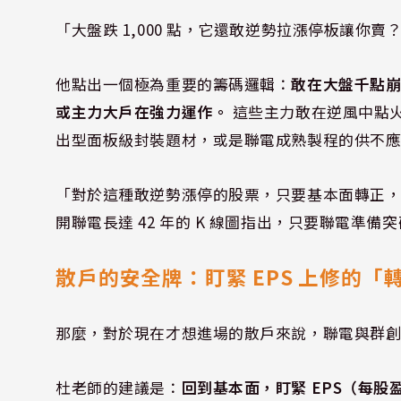
「大盤跌 1,000 點，它還敢逆勢拉漲停板讓
他點出一個極為重要的籌碼邏輯：
敢在大盤千點
或主力大戶在強力運作。
這些主力敢在逆風中點
出型面板級封裝題材，或是聯電成熟製程的供不
「對於這種敢逆勢漲停的股票，只要基本面轉正
開聯電長達 42 年的 K 線圖指出，只要聯電準
散戶的安全牌：盯緊 EPS 上修的「
那麼，對於現在才想進場的散戶來說，聯電與群
杜老師的建議是：
回到基本面，盯緊 EPS（每股