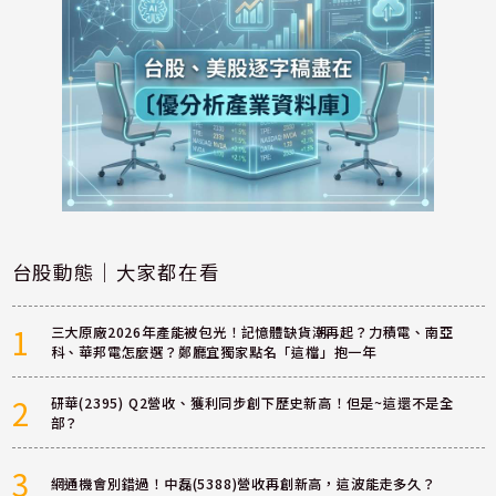
台股動態｜大家都在看
1
三大原廠2026年產能被包光！記憶體缺貨潮再起？力積電、南亞
科、華邦電怎麼選？鄭廳宜獨家點名「這檔」抱一年
2
研華(2395) Q2營收、獲利同步創下歷史新高！但是~這還不是全
部？
3
網通機會別錯過！中磊(5388)營收再創新高，這波能走多久？