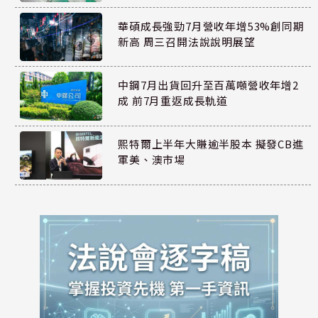
華碩成長強勁7月營收年增53%創同期
新高 周三召開法說說明展望
中鋼7月出貨回升至百萬噸營收年增2
成 前7月重返成長軌道
熙特爾上半年大賺逾半股本 擬發CB進
軍美、澳市場