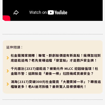
延伸閱讀：
杜金龍獨家開釋｜聯電、群創股價還有新高點！瘋傳加班到
底還能追嗎？老先覺曝這檔「便當股」才是散戶安全牌！
千元國巨(2327)還能追？被動元件 MLCC 迎超級循環！杜
金龍示警：這類股是「最後一棒」拉回幾成買最安全？
鴻海(2317)突破300元杜金龍竟「大膽賣掉一半」？轉進這
檔賺更多！老AI過河拆橋？最新驚人目標價曝光！