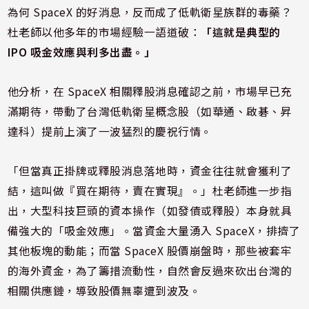
為何 SpaceX 的好消息，反而成了低軌衛星族群的毒藥？
杜老師以他多年的市場經驗一語道破：
「這就是典型的
IPO 吸金效應與利多出盡。」
他分析，在 SpaceX 相關釋股消息確認之前，市場早已充
滿期待，帶動了台灣低軌衛星概念股（如華通、啟碁、昇
達科）提前上演了一波猛烈的慶祝行情。
「但當真正掛牌或釋股消息落地時，資金往往就會獲利了
結，這叫做『買在期待，賣在實現』。」杜老師進一步指
出，大型科技巨頭的資本操作（如發債或釋股）本身就具
備強大的「吸金效應」。當資金大量湧入 SpaceX，排擠了
其他板塊的動能；而當 SpaceX 股價崩盤時，那些被套牢
的海外資金，為了籌措流動性，自然會反過來砍出台灣的
相關供應鏈，導致股價無辜遭到波及。