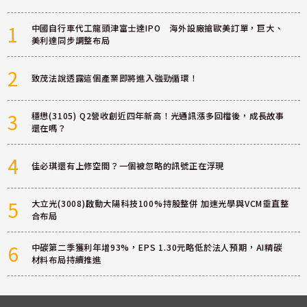
1
中國自行車代工龍頭津富士達IPO 海外設廠搶歐美訂單，巨大、
美利達同步調整布局
2
致茂法說透露這個產業即將進入強勁循環！
3
穩懋(3105) Q2營收創近四年新高！光通訊漲多回檔後，成長故事
還在嗎？
4
佳必琪還有上修空間？一個被忽略的訊號正在浮現
5
大立光(3008)啟動大陽科技100%持股整併 加速光學與VCM垂直整
合布局
6
中碳第二季獲利年增93%，EPS 1.30元略低於法人預期，AI精碳
材料布局持續推進