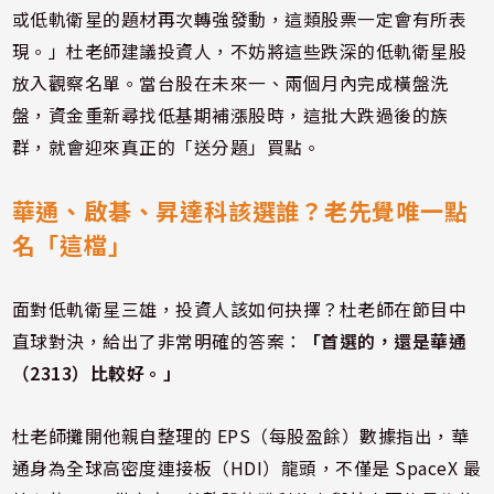
或低軌衛星的題材再次轉強發動，這類股票一定會有所表
現。」杜老師建議投資人，不妨將這些跌深的低軌衛星股
放入觀察名單。當台股在未來一、兩個月內完成橫盤洗
盤，資金重新尋找低基期補漲股時，這批大跌過後的族
群，就會迎來真正的「送分題」買點。
華通、啟碁、昇達科該選誰？老先覺唯一點
名「這檔」
面對低軌衛星三雄，投資人該如何抉擇？杜老師在節目中
直球對決，給出了非常明確的答案：
「首選的，還是華通
（2313）比較好。」
杜老師攤開他親自整理的 EPS（每股盈餘）數據指出，華
通身為全球高密度連接板（HDI）龍頭，不僅是 SpaceX 最