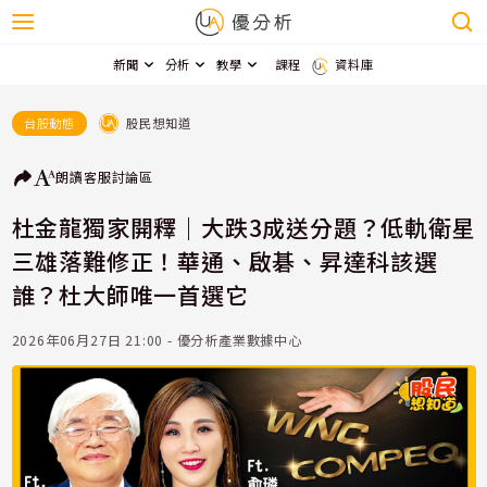
新聞
分析
教學
課程
資料庫
股民想知道
台股動態
朗讀
客服
討論區
杜金龍獨家開釋｜大跌3成送分題？低軌衛星
三雄落難修正！華通、啟碁、昇達科該選
誰？杜大師唯一首選它
2026年06月27日 21:00 - 優分析產業數據中心