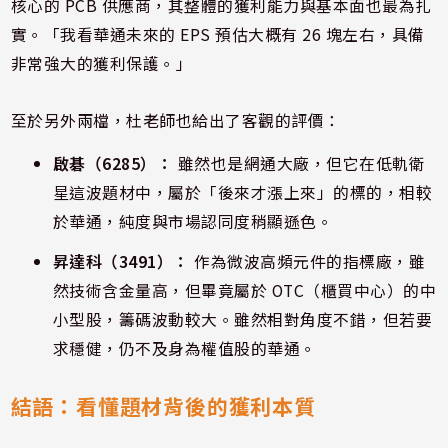
核心的 PCB 供應商，其整體的獲利能力與基本面也最為扎
實。「我看華通未來的 EPS 預估大概有 26 塊左右，具備
非常強大的獲利保護。」
至於另外兩檔，杜老師也給出了客觀的評價：
啟碁（6285）：
雖然也是網通大廠，但它在低軌衛
星這波題材中，屬於「後來才漲上來」的標的，相較
於華通，純度與市場認同度稍顯遜色。
昇達科（3491）：
作為微波高頻元件的指標廠，雖
然技術含金量高，但畢竟屬於 OTC（櫃買中心）的中
小型股，籌碼波動較大。雖然相對角度不錯，但若要
求穩健，仍不及身為權值股的華通。
結語：看懂題材背後的獲利本質