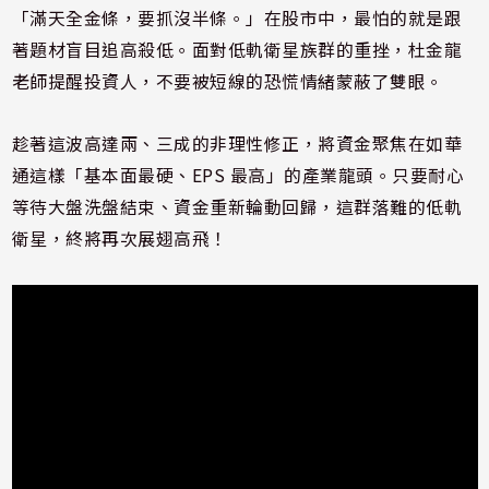
「滿天全金條，要抓沒半條。」在股市中，最怕的就是跟
著題材盲目追高殺低。面對低軌衛星族群的重挫，杜金龍
老師提醒投資人，不要被短線的恐慌情緒蒙蔽了雙眼。
趁著這波高達兩、三成的非理性修正，將資金聚焦在如華
通這樣「基本面最硬、EPS 最高」的產業龍頭。只要耐心
等待大盤洗盤結束、資金重新輪動回歸，這群落難的低軌
衛星，終將再次展翅高飛！