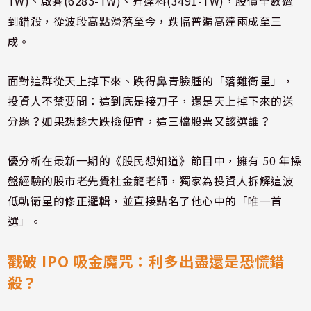
TW)、啟碁(6285-TW)、昇達科(3491-TW)，股價全數遭
到錯殺，從波段高點滑落至今，跌幅普遍高達兩成至三
成。
面對這群從天上掉下來、跌得鼻青臉腫的「落難衛星」，
投資人不禁要問：這到底是接刀子，還是天上掉下來的送
分題？如果想趁大跌撿便宜，這三檔股票又該選誰？
優分析在最新一期的《股民想知道》節目中，擁有 50 年操
盤經驗的股市老先覺杜金龍老師，獨家為投資人拆解這波
低軌衛星的修正邏輯，並直接點名了他心中的「唯一首
選」。
戳破 IPO 吸金魔咒：利多出盡還是恐慌錯
殺？