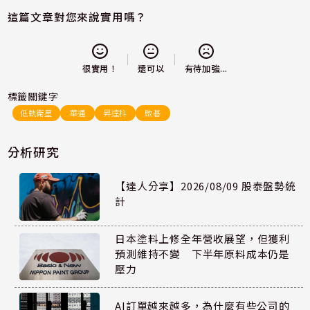
這篇文章對您來說實用嗎？
還可以
很實用！
有待加強...
標籤關鍵字
低軌衛星
華通
昇達科
啟碁
分析研究
【達人分享】2026/08/09 股泰盤勢統
計
日本塗料上修全年營收展望，但獲利
預測維持不變 下半年原料成本仍是
壓力
AI訂單越來越多，為什麼有些公司的