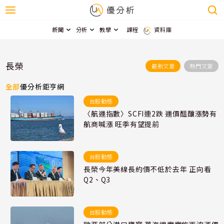
新聞
分析
教學
課程
資料庫
長榮
最新文章
熱門文章
全部
優分析
鉅亨網
台股動態
〈航運指數〉SCFI連2跌 運價醞釀漲勢有
航商喊漲 旺季有望提前
台股動態
長榮今年美線長約價不低於去年 正向看
Q2、Q3
台股動態