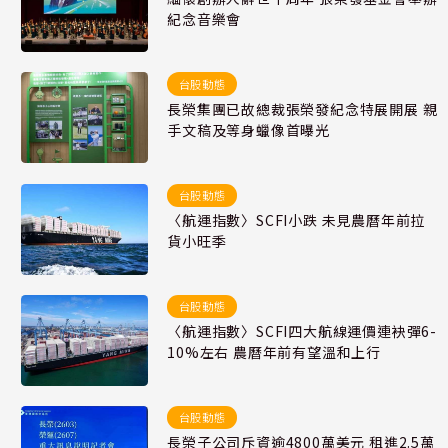
紀念音樂會
台股動態
長榮集團已故總裁張榮發紀念特展開展 親
手文稿及等身蠟像首曝光
台股動態
〈航運指數〉SCFI小跌 未見農曆年前拉
貨小旺季
台股動態
〈航運指數〉SCFI四大航線運價連袂彈6-
10%左右 農曆年前有望溫和上行
台股動態
長榮子公司斥資逾4800萬美元 租進2.5萬