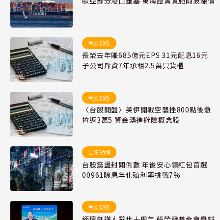
歐亞部分港口壅塞 萬海證實實施兩波漲價
台股動態
長榮去年賺685億元EPS 31元配息16元
子公司斥資7年承租2.5萬只貨櫃
台股動態
〈台股開盤〉美伊開戰空襲挫800點後急
拉返3萬5 資金湧進避險概念股
台股動態
台股震盪封關倒數 年後安心領紅包首選
00961除息年化殖利率挑戰7%
台股動態
緬懷創辦人辭世十周年 張榮發基金會舉辦