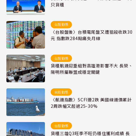
只貨櫃
台股動態
〈台股盤後〉台積電尾盤又遭狙殺收跌30
元 指數跌284點痛失月線
台股動態
貨櫃航運迎重組對高雄港影響不大 長榮、
陽明所屬聯盟成穩定關鍵
台股動態
〈航運指數〉SCFI連2跌 美國線運價累計
2周跌幅又超過25-30%
台股動態
貨櫃三雄Q3旺季不旺仍穩住獲利成績 長