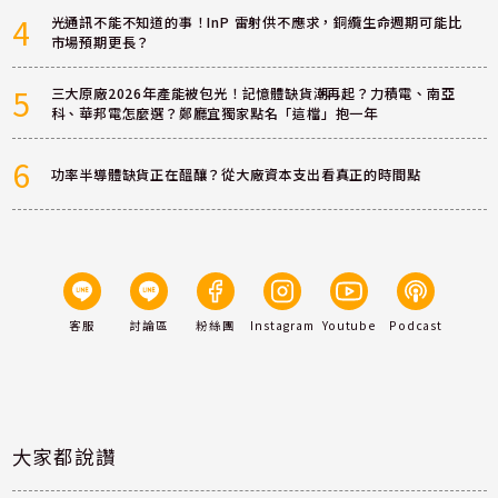
4
光通訊不能不知道的事！InP 雷射供不應求，銅纜生命週期可能比
市場預期更長？
5
三大原廠2026年產能被包光！記憶體缺貨潮再起？力積電、南亞
科、華邦電怎麼選？鄭廳宜獨家點名「這檔」抱一年
6
功率半導體缺貨正在醞釀？從大廠資本支出看真正的時間點
客服
討論區
粉絲團
Instagram
Youtube
Podcast
大家都說讚