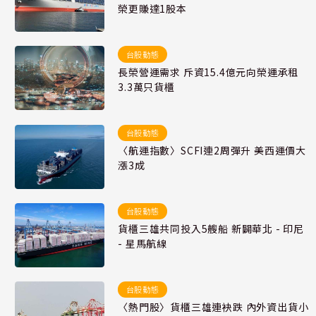
榮更賺達1股本
台股動態
長榮營運需求 斥資15.4億元向榮運承租
3.3萬只貨櫃
台股動態
〈航運指數〉SCFI連2周彈升 美西運價大
漲3成
台股動態
貨櫃三雄共同投入5艘船 新闢華北 - 印尼
- 星馬航線
台股動態
〈熱門股〉貨櫃三雄連袂跌 內外資出貨小