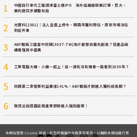
1
中國自行車代工龍頭津富士達IPO 海外設廠搶歐美訂單，巨大、
美利達同步調整布局
2
光寶科(2301)｜法人全面上修今、明兩年獲利預估，原來市場沒估
到這件事
3
ABF載板三雄當中欣興(3037-TW)為什麼營收最先創高？從產品結
構看懂其中差異
4
工業電腦大廠、小廠一起上！這一波有沒有機會一路看到2030年？
5
欣興第二季營業利益暴增141%，ABF載板才剛進入獲利成長期？
6
致茂法說透露這個產業即將進入強勁循環！
本網站使用 Cookie 技術，於您的電腦中存取某些資訊，以輔助本網站進行資