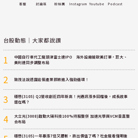
客服
討論區
粉絲團
Instagram
Youtube
Podcast
台股動態｜大家都說讚
1
中國自行車代工龍頭津富士達IPO 海外設廠搶歐美訂單，巨大、
美利達同步調整布局
2
致茂法說透露這個產業即將進入強勁循環！
3
穩懋(3105) Q2營收創近四年新高！光通訊漲多回檔後，成長故事
還在嗎？
4
大立光(3008)啟動大陽科技100%持股整併 加速光學與VCM垂直整
合布局
穩懋(3105)一年暴漲7倍又腰斬，跌出價值了嗎？杜金龍看懂明後