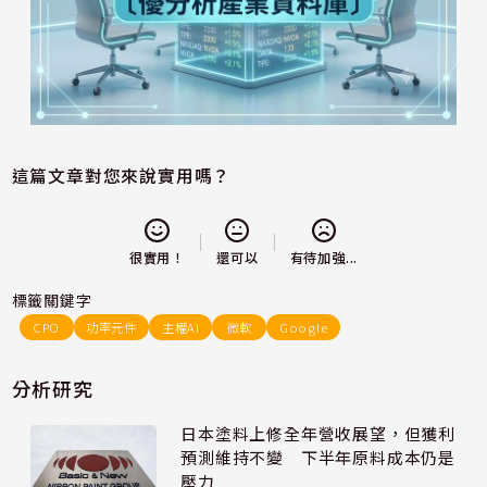
這篇文章對您來說實用嗎？
還可以
很實用！
有待加強...
標籤關鍵字
CPO
功率元件
主權AI
微軟
Google
分析研究
日本塗料上修全年營收展望，但獲利
預測維持不變 下半年原料成本仍是
壓力