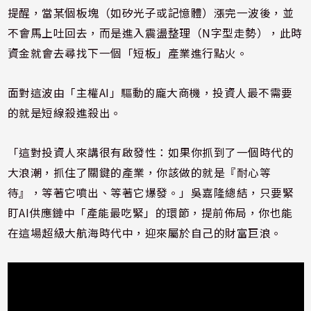
提醒，當某個板塊（如矽光子或記憶體）漲完一波後，並
不會馬上吐回去，而是進入震盪整理（N字型走勢），此時
資金就會去尋找下一個「短板」產業進行點火。
面對這波由「主權AI」驅動的龐大商機，投資人最不需要
的就是短線殺進殺出。
「這對投資人來講很有啟發性：如果你抓到了一個時代的
大浪潮，抓住了關鍵的產業，你該做的就是『耐心等
待』，等著它噴出、等著它爆發。」吳嘉隆總結，只要緊
盯AI供應鏈中「產能最吃緊」的環節，提前佈局，你也能
在這場超級大航海時代中，迎來屬於自己的財富巨浪。