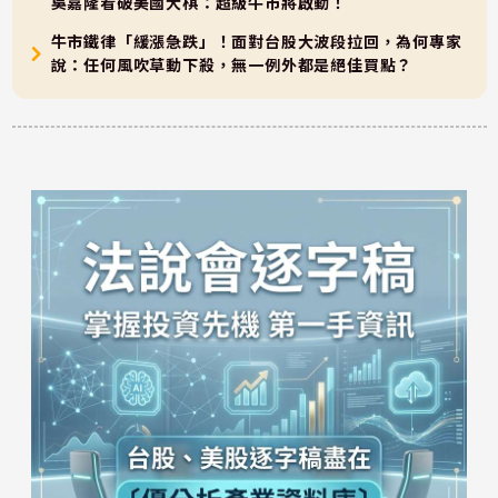
吳嘉隆看破美國大棋：超級牛市將啟動！
牛市鐵律「緩漲急跌」！面對台股大波段拉回，為何專家
說：任何風吹草動下殺，無一例外都是絕佳買點？