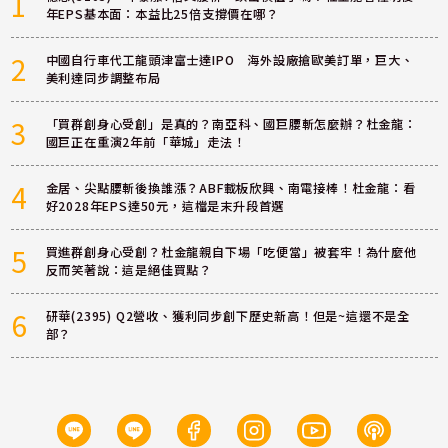
1
年EPS基本面：本益比25倍支撐價在哪？
2
中國自行車代工龍頭津富士達IPO 海外設廠搶歐美訂單，巨大、
美利達同步調整布局
3
「買群創身心受創」是真的？南亞科、國巨腰斬怎麼辦？杜金龍：
國巨正在重演2年前「華城」走法！
4
金居、尖點腰斬後換誰漲？ABF載板欣興、南電接棒！杜金龍：看
好2028年EPS達50元，這檔是末升段首選
5
買進群創身心受創？杜金龍親自下場「吃便當」被套牢！為什麼他
反而笑著說：這是絕佳買點？
6
研華(2395) Q2營收、獲利同步創下歷史新高！但是~這還不是全
部？