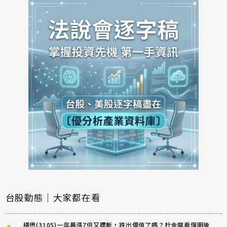
台股動態｜大家都在看
穩懋(3105)一年暴漲7倍又腰斬，跌出價值了嗎？杜金龍看懂明後