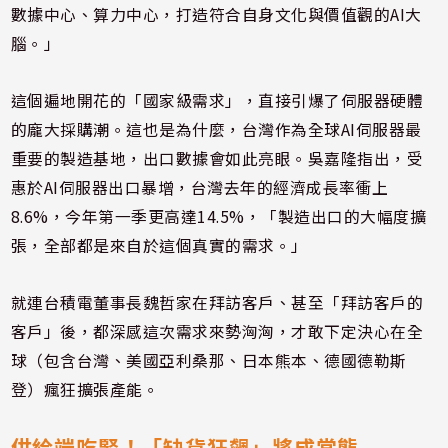
數據中心、算力中心，打造符合自身文化與價值觀的AI大
腦。」
這個遍地開花的「國家級需求」，直接引爆了伺服器硬體
的龐大採購潮。這也是為什麼，台灣作為全球AI伺服器最
重要的製造基地，出口數據會如此亮眼。吳嘉隆指出，受
惠於AI伺服器出口暴增，台灣去年的經濟成長率衝上
8.6%，今年第一季更高達14.5%，「製造出口的大幅度擴
張，全部都是來自於這個真實的需求。」
就連台積電董事長魏哲家在拜訪客戶、甚至「拜訪客戶的
客戶」後，都深感這次需求來勢洶洶，才敢下定決心在全
球（包含台灣、美國亞利桑那、日本熊本、德國德勒斯
登）瘋狂擴張產能。
供給端吃緊！「缺貨狂飆」將成常態