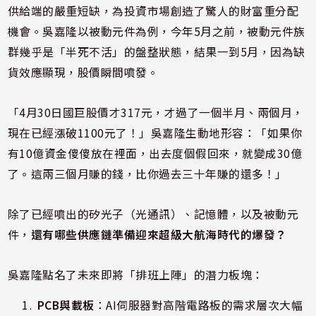
供給端的嚴重短缺，為投資市場創造了驚人的財富重分配
機會。吳嘉隆以被動元件為例，今年5月之前，被動元件族
群幾乎是「半死不活」的盤整狀態，結果一到5月，因為缺
貨效應顯現，股價瞬間噴發。
「4月30日國巨股價才317元，才過了一個半月、兩個月，
現在已經漲破1100元了！」吳嘉隆生動地形容：「如果你
有10億資金傻傻放在裡面，出去度個假回來，就變成30億
了。這兩三個月賺的錢，比你過去三十年賺的還多！」
除了已經噴出的矽光子（光通訊）、記憶體，以及被動元
件，
還有哪些供應鏈準備迎來超級大航海時代的爆發？
吳嘉隆點名了未來即將「排班上陣」的潛力板塊：
PCB與載板
：AI伺服器對高階電路板的需求層次大幅