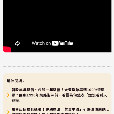
延伸閱讀：
韓股半年翻倍、台股一年翻倍！大盤指數再漲100%很荒
謬？回顧1990年網路泡沫前，看懂為何這次「還沒看到天
花板」
川普出招掐死通膨！伊朗原油「禁賣中國」引爆油價崩跌...