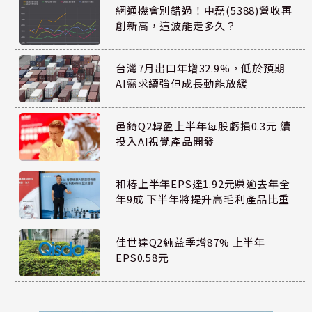
網通機會別錯過！中磊(5388)營收再
創新高，這波能走多久？
台灣7月出口年增32.9%，低於預期
AI需求續強但成長動能放緩
邑錡Q2轉盈上半年每股虧損0.3元 續
投入AI視覺產品開發
和椿上半年EPS達1.92元賺逾去年全
年9成 下半年將提升高毛利產品比重
佳世達Q2純益季增87% 上半年
EPS0.58元