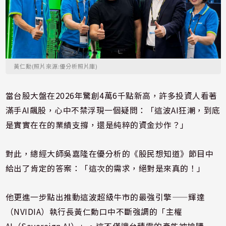
黃仁勳(照片來源:優分析照片庫)
當台股大盤在2026年驚創4萬6千點新高，許多投資人看著
滿手AI飆股，心中不禁浮現一個疑問：「這波AI狂潮，到底
是實實在在的業績支撐，還是純粹的資金炒作？」
對此，總經大師吳嘉隆在優分析的《股民想知道》節目中
給出了肯定的答案：「這次的需求，絕對是來真的！」
他更進一步點出推動這波超級牛市的最強引擎——輝達
（NVIDIA）執行長黃仁勳口中不斷強調的「主權