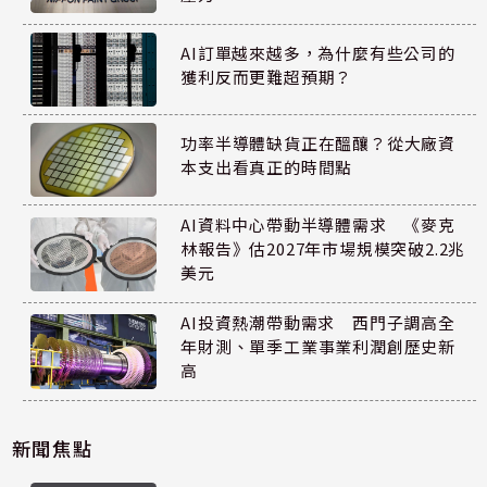
AI訂單越來越多，為什麼有些公司的
獲利反而更難超預期？
功率半導體缺貨正在醞釀？從大廠資
本支出看真正的時間點
AI資料中心帶動半導體需求 《麥克
林報告》估2027年市場規模突破2.2兆
美元
AI投資熱潮帶動需求 西門子調高全
年財測、單季工業事業利潤創歷史新
高
新聞焦點