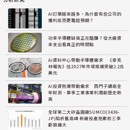
AI訂單越來越多，為什麼有些公司的
獲利反而更難超預期？
功率半導體缺貨正在醞釀？從大廠資
本支出看真正的時間點
AI資料中心帶動半導體需求 《麥克
林報告》估2027年市場規模突破2.2兆
美元
AI投資熱潮帶動需求 西門子調高全
年財測、單季工業事業利潤創歷史新
高
全球第二大矽晶圓廠SUMCO(3436-
JP)陷折舊高峰 新廠投產拖累前三季
虧損擴大