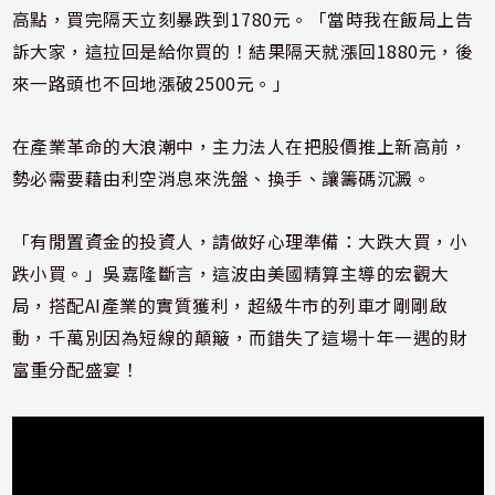
高點，買完隔天立刻暴跌到1780元。「當時我在飯局上告
訴大家，這拉回是給你買的！結果隔天就漲回1880元，後
來一路頭也不回地漲破2500元。」
在產業革命的大浪潮中，主力法人在把股價推上新高前，
勢必需要藉由利空消息來洗盤、換手、讓籌碼沉澱。
「有閒置資金的投資人，請做好心理準備：大跌大買，小
跌小買。」吳嘉隆斷言，這波由美國精算主導的宏觀大
局，搭配AI產業的實質獲利，超級牛市的列車才剛剛啟
動，千萬別因為短線的顛簸，而錯失了這場十年一遇的財
富重分配盛宴！