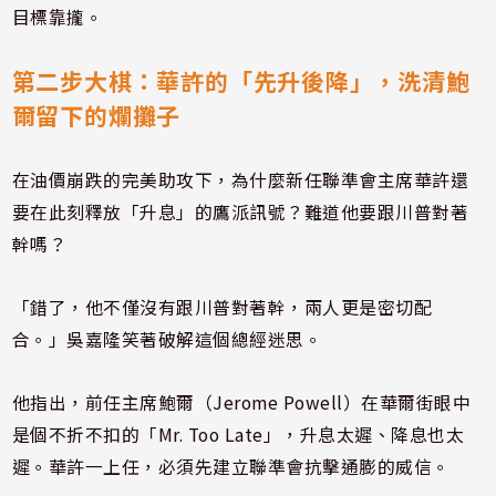
目標靠攏。
第二步大棋：華許的「先升後降」，洗清鮑
爾留下的爛攤子
在油價崩跌的完美助攻下，為什麼新任聯準會主席華許還
要在此刻釋放「升息」的鷹派訊號？難道他要跟川普對著
幹嗎？
「錯了，他不僅沒有跟川普對著幹，兩人更是密切配
合。」吳嘉隆笑著破解這個總經迷思。
他指出，前任主席鮑爾（Jerome Powell）在華爾街眼中
是個不折不扣的「Mr. Too Late」，升息太遲、降息也太
遲。華許一上任，必須先建立聯準會抗擊通膨的威信。