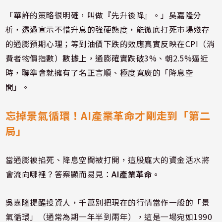
「華許的策略很明確，叫做『先升後降』。」吳嘉隆分
析，透過宣示不惜升息的強硬態度，能徹底打死市場殘存
的通膨預期心理；等到油價下跌的效應真實反映在CPI（消
費者物價指數）數據上，通膨確實跌破3%、朝2.5%逼近
時，聯準會就擁有了名正言順、極度寬廣的「降息空
間」。
忘掉景氣循環！AI產業革命才剛走到「第二
局」
當通膨被掐死、降息空間被打開，這股龐大的資金活水將
會流向哪裡？答案顯而易見：
AI產業革命。
吳嘉隆提醒投資人，千萬別把現在的行情當作一般的「景
氣循環」（通常為期一年半到兩年），這是一場宛如1990