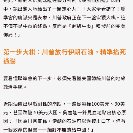
對此，總經大師吳嘉隆在優分析的《股民想知道》節目
中，語出驚人地給出了一顆定心丸：「大家全看錯了！聯
準會的鷹派只是表象，川普政府正在下一盤宏觀大棋。這
不僅不是牛市的終點，反而是『超級牛市』噴發前的完美
佈局！」
第一步大棋：川普放行伊朗石油，精準掐死
通膨
要看懂聯準會的下一步，必須先看懂美國總統川普的地緣
政治手腕。
近期油價出現戲劇性的崩跌，一路從每桶100美元、90美
元，甚至跌破70美元大關。吳嘉隆一針見血地點出核心原
因：「因為川普宣佈，伊朗的石油可以恢復出口了，但有
一個致命的但書——
絕對不能賣給中國！
」