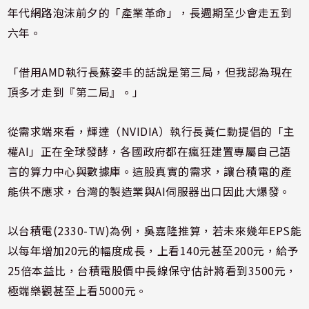
年代網路泡沫前夕的「產業革命」，長週期至少會走五到
六年。
「借用AMD執行長蘇姿丰的話說是第三局，但我認為現在
頂多才走到『第二局』。」
從需求端來看，輝達（NVIDIA）執行長黃仁勳提倡的「主
權AI」正在全球發酵，各國政府都在瘋狂建置專屬自己語
言的算力中心與數據庫。這股真實的需求，讓台積電的產
能供不應求，台灣的製造業與AI伺服器出口因此大爆發。
以台積電(2330-TW)為例，吳嘉隆推算，若未來幾年EPS能
以每年增加20元的幅度成長，上看140元甚至200元，給予
25倍本益比，台積電股價中長線保守估計將看到3500元，
極端樂觀甚至上看5000元。