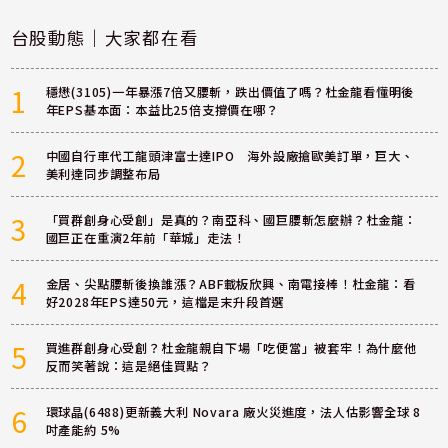
台股動態｜大家都在看
1
穩懋(3105)一年暴漲7倍又腰斬，跌出價值了嗎？杜金龍看懂明後
年EPS基本面：本益比25倍支撐價在哪？
2
中國自行車代工龍頭津富士達IPO 海外設廠搶歐美訂單，巨大、
美利達同步調整布局
3
「買群創身心受創」是真的？南亞科、國巨腰斬怎麼辦？杜金龍：
國巨正在重演2年前「華城」走法！
4
金居、尖點腰斬後換誰漲？ABF載板欣興、南電接棒！杜金龍：看
好2028年EPS達50元，這檔是末升段首選
5
買進群創身心受創？杜金龍親自下場「吃便當」被套牢！為什麼他
反而笑著說：這是絕佳買點？
6
環球晶(6488)更新義大利 Novara 廠火災進度，法人估影響全球 8
吋產能約 5%