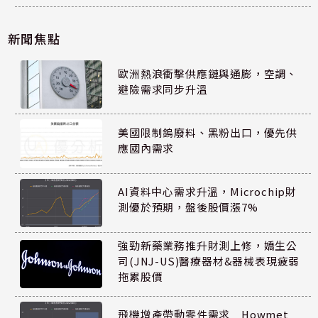
新聞焦點
歐洲熱浪衝擊供應鏈與通膨，空調、
避險需求同步升溫
美國限制鎢廢料、黑粉出口，優先供
應國內需求
AI資料中心需求升溫，Microchip財
測優於預期，盤後股價漲7%
強勁新藥業務推升財測上修，嬌生公
司(JNJ-US)醫療器材&器械表現疲弱
拖累股價
飛機增產帶動零件需求 Howmet