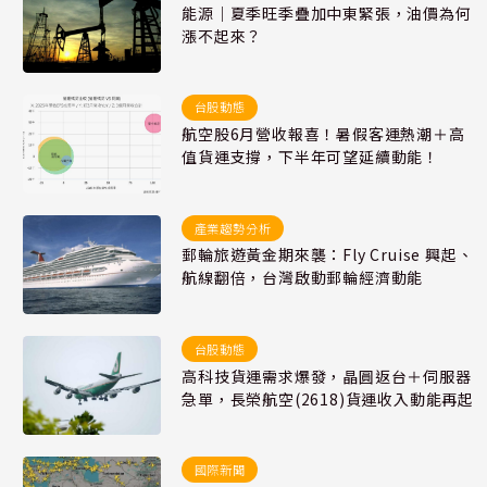
能源｜夏季旺季疊加中東緊張，油價為何
漲不起來？
台股動態
航空股6月營收報喜！暑假客運熱潮＋高
值貨運支撐，下半年可望延續動能！
產業趨勢分析
郵輪旅遊黃金期來襲：Fly Cruise 興起、
航線翻倍，台灣啟動郵輪經濟動能
台股動態
高科技貨運需求爆發，晶圓返台＋伺服器
急單，長榮航空(2618)貨運收入動能再起
國際新聞