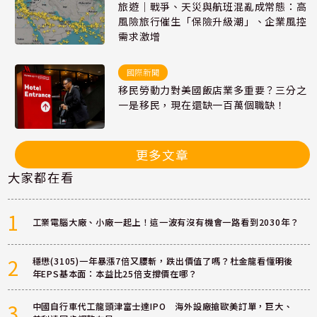
旅遊｜戰爭、天災與航班混亂成常態：高
風險旅行催生「保險升級潮」、企業風控
需求激增
國際新聞
移民勞動力對美國飯店業多重要？三分之
一是移民，現在還缺一百萬個職缺！
更多文章
大家都在看
1
工業電腦大廠、小廠一起上！這一波有沒有機會一路看到2030年？
2
穩懋(3105)一年暴漲7倍又腰斬，跌出價值了嗎？杜金龍看懂明後
年EPS基本面：本益比25倍支撐價在哪？
3
中國自行車代工龍頭津富士達IPO 海外設廠搶歐美訂單，巨大、