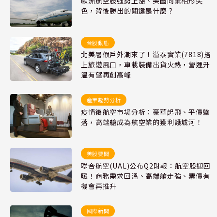
歐洲航空股強勢上漲、美國同業相形失
色，背後勝出的關鍵是什麼？
台股動態
北美暑假戶外潮來了！溢泰實業(7818)搭
上旅遊風口，車載裝備出貨火熱，營運升
溫有望再創高峰
產業趨勢分析
疫情後航空市場分析：豪華起飛、平價墜
落，高端艙成為航空業的獲利護城河！
美股要聞
聯合航空(UAL)公布Q2財報：航空股迎回
暖！商務需求回溫、高端艙走強、票價有
機會再推升
國際新聞