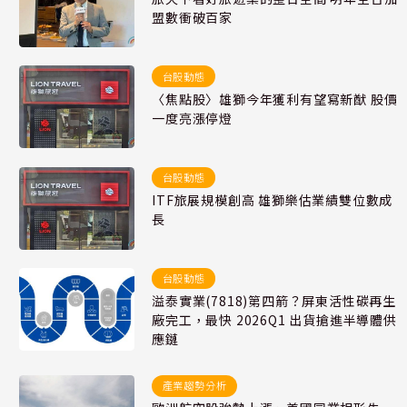
盟數衝破百家
台股動態
〈焦點股〉雄獅今年獲利有望寫新猷 股價
一度亮漲停燈
台股動態
ITF旅展規模創高 雄獅樂估業績雙位數成
長
台股動態
溢泰實業(7818)第四箭？屏東活性碳再生
廠完工，最快 2026Q1 出貨搶進半導體供
應鏈
產業趨勢分析