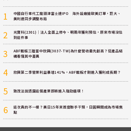
1
中國自行車代工龍頭津富士達IPO 海外設廠搶歐美訂單，巨大、
美利達同步調整布局
2
光寶科(2301)｜法人全面上修今、明兩年獲利預估，原來市場沒估
到這件事
3
ABF載板三雄當中欣興(3037-TW)為什麼營收最先創高？從產品結
構看懂其中差異
4
欣興第二季營業利益暴增141%，ABF載板才剛進入獲利成長期？
5
致茂法說透露這個產業即將進入強勁循環！
6
這次真的不一樣？美日15年來首度聯手干預，日圓瞬間成為市場焦
點