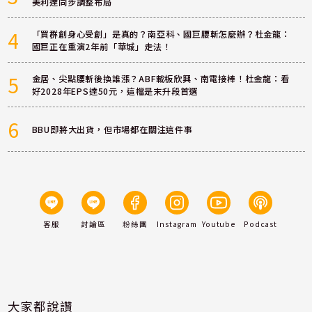
美利達同步調整布局
4
「買群創身心受創」是真的？南亞科、國巨腰斬怎麼辦？杜金龍：
國巨正在重演2年前「華城」走法！
5
金居、尖點腰斬後換誰漲？ABF載板欣興、南電接棒！杜金龍：看
好2028年EPS達50元，這檔是末升段首選
6
BBU即將大出貨，但市場都在關注這件事
客服
討論區
粉絲團
Instagram
Youtube
Podcast
大家都說讚