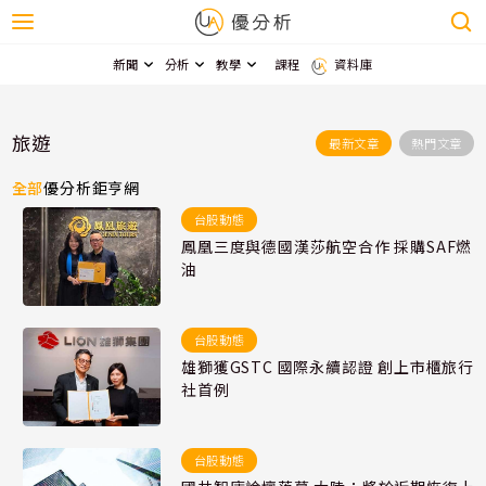
新聞
分析
教學
課程
資料庫
旅遊
最新文章
熱門文章
全部
優分析
鉅亨網
台股動態
鳳凰三度與德國漢莎航空合作 採購SAF燃
油
台股動態
雄獅獲GSTC 國際永續認證 創上市櫃旅行
社首例
台股動態