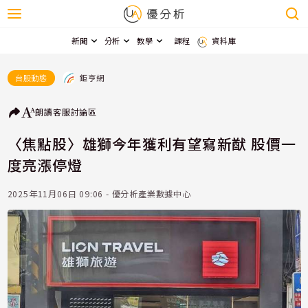
新聞
分析
教學
課程
資料庫
鉅亨網
台股動態
朗讀
客服
討論區
〈焦點股〉雄獅今年獲利有望寫新猷 股價一
度亮漲停燈
2025年11月06日 09:06 - 優分析產業數據中心