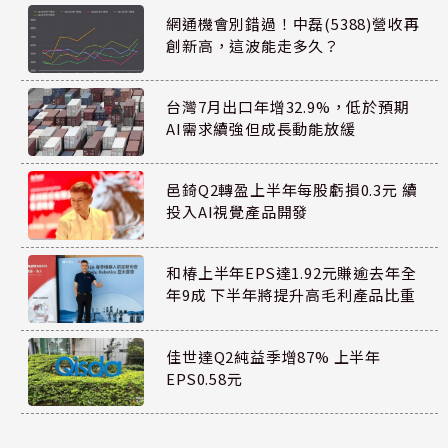
網通機會別錯過！中磊(5388)營收再
創新高，這波能走多久？
台灣7月出口年增32.9%，低於預期
AI需求續強但成長動能放緩
邑錡Q2轉盈上半年每股虧損0.3元 續
投入AI視覺產品開發
和椿上半年EPS達1.92元賺逾去年全
年9成 下半年將提升高毛利產品比重
佳世達Q2純益季增87% 上半年
EPS0.58元