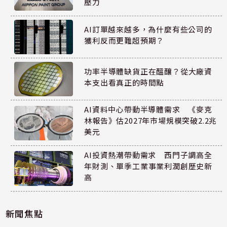
壓力
AI訂單越來越多，為什麼有些公司的
獲利反而更難超預期？
功率半導體缺貨正在醞釀？從大廠資
本支出看真正的時間點
AI資料中心帶動半導體需求 《麥克
林報告》估2027年市場規模突破2.2兆
美元
AI投資熱潮帶動需求 西門子調高全
年財測、單季工業事業利潤創歷史新
高
新聞焦點