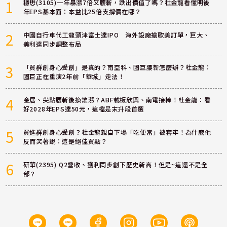
1
穩懋(3105)一年暴漲7倍又腰斬，跌出價值了嗎？杜金龍看懂明後
年EPS基本面：本益比25倍支撐價在哪？
2
中國自行車代工龍頭津富士達IPO 海外設廠搶歐美訂單，巨大、
美利達同步調整布局
3
「買群創身心受創」是真的？南亞科、國巨腰斬怎麼辦？杜金龍：
國巨正在重演2年前「華城」走法！
4
金居、尖點腰斬後換誰漲？ABF載板欣興、南電接棒！杜金龍：看
好2028年EPS達50元，這檔是末升段首選
5
買進群創身心受創？杜金龍親自下場「吃便當」被套牢！為什麼他
反而笑著說：這是絕佳買點？
6
研華(2395) Q2營收、獲利同步創下歷史新高！但是~這還不是全
部？