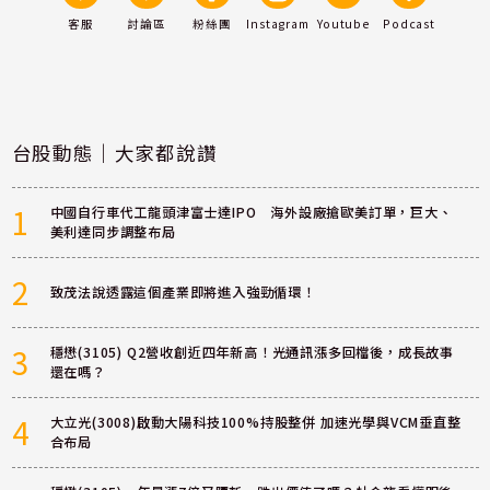
客服
討論區
粉絲團
Instagram
Youtube
Podcast
台股動態｜大家都說讚
1
中國自行車代工龍頭津富士達IPO 海外設廠搶歐美訂單，巨大、
美利達同步調整布局
2
致茂法說透露這個產業即將進入強勁循環！
3
穩懋(3105) Q2營收創近四年新高！光通訊漲多回檔後，成長故事
還在嗎？
4
大立光(3008)啟動大陽科技100%持股整併 加速光學與VCM垂直整
合布局