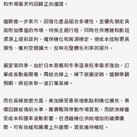
和市場需求均回歸正向循環。
雄獅進一步表示，因強化產品組合多樣性，並優先鎖定具
高附加價值的市場、特殊主題行程，同時在供應鏈和航班
資源上提前談判、確保機位和房源穩定，使成本控制更具
彈性、獲利空間擴大，反映在整體毛利率的提升。
展望第四季，由於日本賞楓和冬季溫泉旺季需求強勁，訂
單成長動能顯著，再結合線上、線下旅展促銷，雄獅樂觀
預期，將迎來新一波訂單高峰。
而在長線旅遊方面，美加線受惠新增航點和機位擴充，票
價回歸疫情前水準，團費略降帶動市場買氣，而歐洲線雖
受成本和匯率波動影響，但憑藉機位供給增加的議價優
勢，可有效緩和團費上升趨勢，買氣維持暢旺。