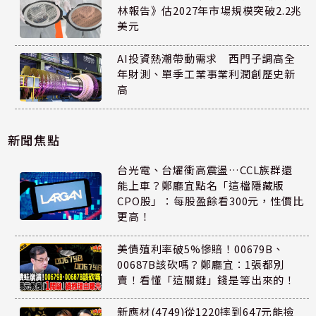
林報告》估2027年市場規模突破2.2兆
美元
AI投資熱潮帶動需求 西門子調高全
年財測、單季工業事業利潤創歷史新
高
新聞焦點
台光電、台燿衝高震盪…CCL族群還
能上車？鄭廳宜點名「這檔隱藏版
CPO股」：每股盈餘看300元，性價比
更高！
美債殖利率破5%慘賠！00679B、
00687B該砍嗎？鄭廳宜：1張都別
賣！看懂「這關鍵」錢是等出來的！
新應材(4749)從1220摔到647元能撿