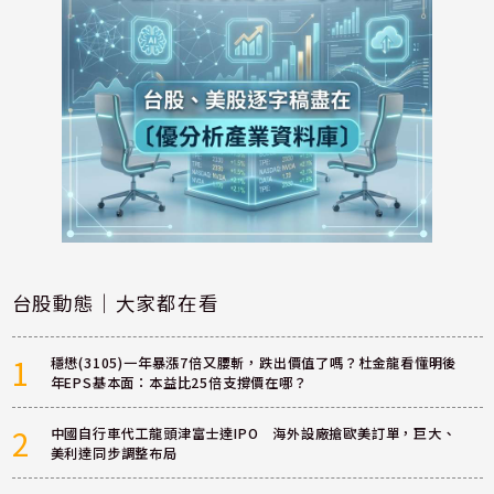
台股動態｜大家都在看
1
穩懋(3105)一年暴漲7倍又腰斬，跌出價值了嗎？杜金龍看懂明後
年EPS基本面：本益比25倍支撐價在哪？
2
中國自行車代工龍頭津富士達IPO 海外設廠搶歐美訂單，巨大、
美利達同步調整布局