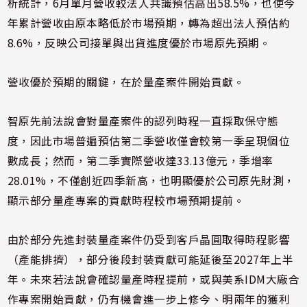
析統計，6月單月營收較法人共識預估高出58.5%，也使今
年累計營收由原本略低於市場預期，轉為超出法人預估約
8.6%，反映公司接單與出貨進度優於市場原先預期。
營收優於預期的關鍵，在於量產案件開始貢獻。
智原先前法說會對量產案件的認列時程一直採取保守態
度，因此市場普遍預估第二季營收僅會較第一季呈現個位
數成長；然而，第二季實際營收達33.13億元，季增率
28.01%，不僅創近四季新高，也明顯優於公司原先財測，
顯示部分量產專案的貢獻時程較市場預期提前。
由於部分先進封裝量產案件仍受到客戶晶圓取得時程影響
（產能排擠），部分後段封裝貢獻可能延後至2027年上半
年。未來若法說會確認量產時程提前，或與美系IDM大廠合
作專案開始貢獻，仍有機會進一步上修今、明兩年的獲利