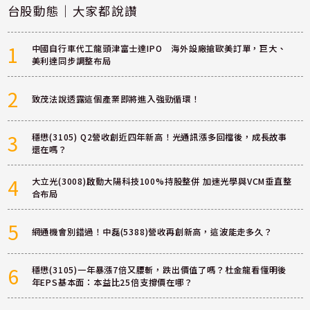
台股動態｜大家都說讚
1
中國自行車代工龍頭津富士達IPO 海外設廠搶歐美訂單，巨大、
美利達同步調整布局
2
致茂法說透露這個產業即將進入強勁循環！
3
穩懋(3105) Q2營收創近四年新高！光通訊漲多回檔後，成長故事
還在嗎？
4
大立光(3008)啟動大陽科技100%持股整併 加速光學與VCM垂直整
合布局
5
網通機會別錯過！中磊(5388)營收再創新高，這波能走多久？
6
穩懋(3105)一年暴漲7倍又腰斬，跌出價值了嗎？杜金龍看懂明後
年EPS基本面：本益比25倍支撐價在哪？