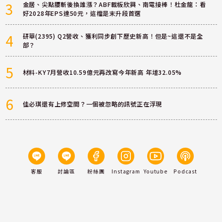
3
金居、尖點腰斬後換誰漲？ABF載板欣興、南電接棒！杜金龍：看
好2028年EPS達50元，這檔是末升段首選
4
研華(2395) Q2營收、獲利同步創下歷史新高！但是~這還不是全
部？
5
材料-KY7月營收10.59億元再改寫今年新高 年增32.05%
6
佳必琪還有上修空間？一個被忽略的訊號正在浮現
客服
討論區
粉絲團
Instagram
Youtube
Podcast