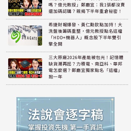
嗎？億元教授」鄭廳宜：我1張都沒賣
還加碼認購？親揭下半年重倉秘密！
希捷財報爆發、黃仁勳欽點加持！大
洗盤後籌碼重整，億元教授點名這檔
「HDD+機器人」概念股下半年雙引
擎全開
三大原廠2026年產能被包光！記憶體
缺貨潮再起？力積電、南亞科、華邦
電怎麼選？鄭廳宜獨家點名「這檔」
抱一年