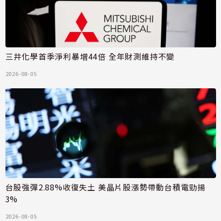
三井化學首季淨利暴增44倍 全年財測維持不變
2026-08-05
台股強彈2.88%收復失土 美晶片股漲勢帶動台積電勁揚
3%
2026-08-05