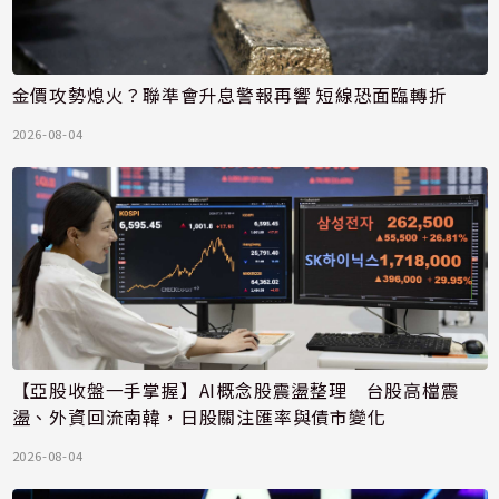
金價攻勢熄火？聯準會升息警報再響 短線恐面臨轉折
2026-08-04
【亞股收盤一手掌握】AI概念股震盪整理 台股高檔震
盪、外資回流南韓，日股關注匯率與債市變化
2026-08-04