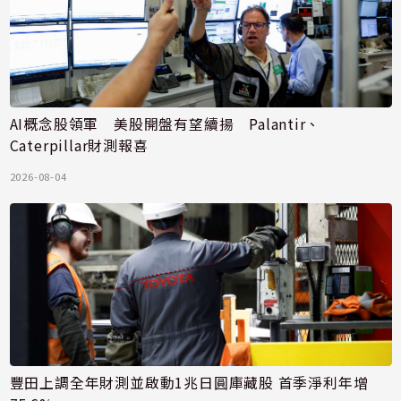
AI概念股領軍 美股開盤有望續揚 Palantir、
Caterpillar財測報喜
2026-08-04
豐田上調全年財測並啟動1兆日圓庫藏股 首季淨利年增