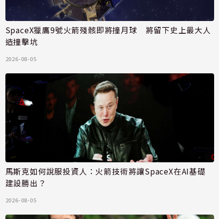
SpaceX獵鷹9號火箭殘骸即將撞月球 將留下史上最大人
造撞擊坑
2026-08-05
馬斯克如何說服投資人：火箭技術將讓SpaceX在AI基礎
建設勝出？
2026-08-05