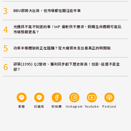
3
BBU即將大出貨，但市場都在關注這件事
4
光通訊不能不知道的事！InP 雷射供不應求，銅纜生命週期可能比
市場預期更長？
5
功率半導體缺貨正在醞釀？從大廠資本支出看真正的時間點
6
研華(2395) Q2營收、獲利同步創下歷史新高！但是~這還不是全
部？
客服
討論區
粉絲團
Instagram
Youtube
Podcast