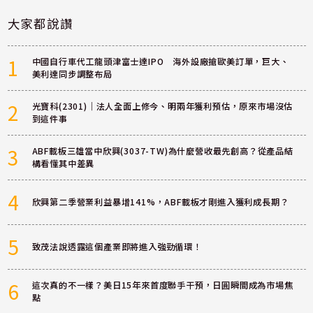
大家都說讚
1
中國自行車代工龍頭津富士達IPO 海外設廠搶歐美訂單，巨大、
美利達同步調整布局
2
光寶科(2301)｜法人全面上修今、明兩年獲利預估，原來市場沒估
到這件事
3
ABF載板三雄當中欣興(3037-TW)為什麼營收最先創高？從產品結
構看懂其中差異
4
欣興第二季營業利益暴增141%，ABF載板才剛進入獲利成長期？
5
致茂法說透露這個產業即將進入強勁循環！
6
這次真的不一樣？美日15年來首度聯手干預，日圓瞬間成為市場焦
點