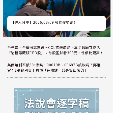
【達人分享】2026/08/09 股泰盤勢統計
台光電、台燿衝高震盪…CCL族群還能上車？鄭廳宜點名
「這檔隱藏版CPO股」：每股盈餘看300元，性價比更高！
美債殖利率破5%慘賠！00679B、00687B該砍嗎？鄭廳
宜：1張都別賣！看懂「這關鍵」錢是等出來的！