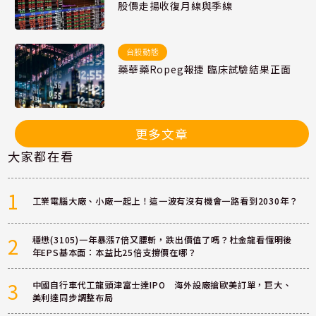
股價走揚收復月線與季線
台股動態
藥華藥Ropeg報捷 臨床試驗結果正面
更多文章
大家都在看
1
工業電腦大廠、小廠一起上！這一波有沒有機會一路看到2030年？
2
穩懋(3105)一年暴漲7倍又腰斬，跌出價值了嗎？杜金龍看懂明後
年EPS基本面：本益比25倍支撐價在哪？
3
中國自行車代工龍頭津富士達IPO 海外設廠搶歐美訂單，巨大、
美利達同步調整布局