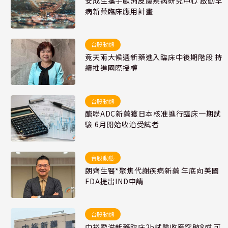
安成生攜手歐洲皮膚疾病研究中心 啟動罕
病新藥臨床應用計畫
台股動態
竟天兩大候選新藥進入臨床中後期階段 持
續推進國際授權
台股動態
醣聯ADC新藥獲日本核准進行臨床一期試
驗 6月開始收治受試者
台股動態
朗齊生醫*聚焦代謝疾病新藥 年底向美國
FDA提出IND申請
台股動態
中裕愛滋新藥臨床2b試驗收案突破8成 可