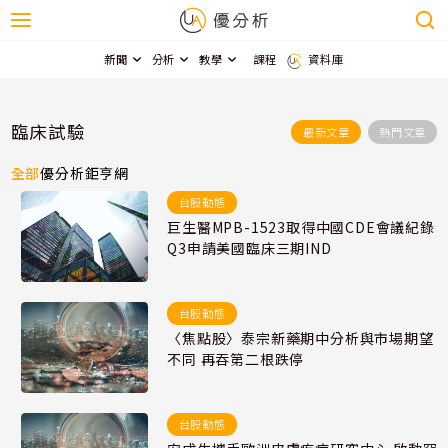
新聞
分析
教學
課程
資料庫
臨床試驗
最新文章
熱門文章
全部
優分析
鉅亨網
台股動態
巨生醫MPB-1523取得中國CDE會議紀錄
Q3申請美國臨床三期IND
台股動態
〈焦點股〉泰宗新藥期中分析與市場期望
不同 再吞第二根跌停
台股動態