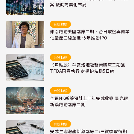
案 啟動商業化布局
台股動態
仲恩啟動美國臨床二期、台日取證與商業
化量產三線並進 今年推動IPO
台股動態
〈焦點股〉華安泡泡龍新藥臨床二期獲
TFDA同意執行 走揚拚站穩5日線
台股動態
全福NK新藥預計上半年完成收案 青光眼
新藥啟動臨床二期
台股動態
安成生泡泡龍新藥臨床二/三試驗取得期