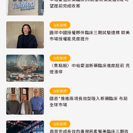
望提前完成收案
台股動態
圓祥中國授權夥伴臨床三期試驗達標 歐美
市場授權能見度提升
台股動態
〈焦點股〉中裕愛滋新藥臨床進度超前 亮
燈漲停
台股動態
國邑*推進兩項長效型吸入新藥臨床 布局
全球市場
台股動態
鼎晉完成長效肉毒桿菌素醫美臨床三期收