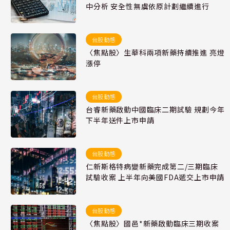
中分析 安全性無虞依原計劃繼續進行
台股動態
〈焦點股〉生華科兩項新藥持續推進 亮燈
漲停
台股動態
台睿新藥啟動中國臨床二期試驗 規劃今年
下半年送件上市申請
台股動態
仁新斯格特病變新藥完成第二/三期臨床
試驗收案 上半年向美國FDA遞交上市申請
台股動態
〈焦點股〉國邑*新藥啟動臨床三期收案