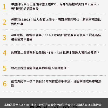
1
中國自行車代工龍頭津富士達IPO 海外設廠搶歐美訂單，巨大、
美利達同步調整布局
2
光寶科(2301)｜法人全面上修今、明兩年獲利預估，原來市場沒估
到這件事
3
ABF載板三雄當中欣興(3037-TW)為什麼營收最先創高？從產品結
構看懂其中差異
4
欣興第二季營業利益暴增141%，ABF載板才剛進入獲利成長期？
5
致茂法說透露這個產業即將進入強勁循環！
6
這次真的不一樣？美日15年來首度聯手干預，日圓瞬間成為市場焦
點
本網站使用 Cookie 技術，於您的電腦中存取某些資訊，以輔助本網站進行資