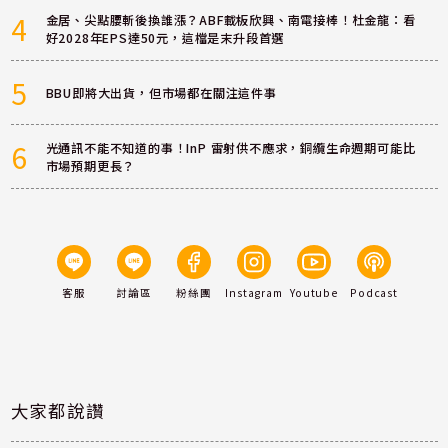
4
金居、尖點腰斬後換誰漲？ABF載板欣興、南電接棒！杜金龍：看
好2028年EPS達50元，這檔是末升段首選
5
BBU即將大出貨，但市場都在關注這件事
6
光通訊不能不知道的事！InP 雷射供不應求，銅纜生命週期可能比
市場預期更長？
客服
討論區
粉絲團
Instagram
Youtube
Podcast
大家都說讚