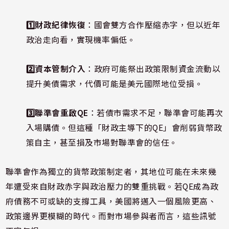
1️⃣財政紀律恢復
：國會雙方合作壓縮赤字，但以近年
政治走向看，實現機率偏低。
2️⃣資本管制介入
：政府可能祭出政策限制資金流動以
提升美債需求，代價可能是美元國際地位受損。
3️⃣聯準會重啟QE
：若債市需求不足，聯準會可能再次
入場購債。但這種「財政主導下的QE」會削弱貨幣政
策自主，甚至損及市場對聯準會的信任。
聯準會作為獨立的貨幣政策制定者，其地位可能在未來幾
年遭受來自財政赤字與政治壓力的雙重挑戰。若QE成為政
府債務不可或缺的支撐工具，美國將邁入一個風險更高、
政策邊界更模糊的時代。而對市場參與者而言，這些訊號