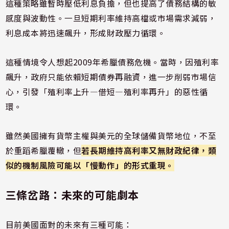
這種策略雖暫時壓低利息負擔，但也提高了債務結構的敏
感度與波動性。一旦短期利率維持高檔或市場需求減弱，
利息成本將迅速飆升，形成財政壓力循環。
這種情境令人想起2009年希臘債務危機。當時，因殖利率
飆升，政府只能依賴短期債券再融資，進一步削弱市場信
心，引發「殖利率上升—借短—殖利率再升」的惡性循
環。
雖然美國擁有貨幣主權與美元的全球儲備貨幣地位，不至
於重蹈希臘覆轍，但
若長期維持高利率又無財政紀律，類
似的機制風險可能以「慢動作」的形式重現。
三條岔路：未來的可能劇本
目前美國面對的未來有三種可能：