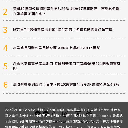
2
美國30年期公債殖利率升至5.24% 創2007年來新高 市場為何還
在爭論要不要升息？
3
歐元區7月製造業產出創逾4年半新高！但復甦是靠舊訂單苦撐
4
AI是成長引擎也是風險來源 AMRO上調ASEAN+3展望
5
AI需求支撐電子產品出口 泰國對美出口可望續強 美301關稅影響有
限
6
高油價衝擊到經濟！日本下修2026會計年度GDP成長預測至0.9%
本網站使用 Cookie 技術，於您的電腦中存取某些資訊，以輔助本網站進行資
料之彙集或分析，並提供更好的服務，無侵犯個人隱私之意圖。Cookie 是網站
伺服器與使用者瀏覽器溝通的技術，若不願意開放此項功能，您可在您使用的瀏
客服
討論區
粉絲團
Instagram
Youtube
Podcast
覽器功能項中設定隱私權等級為高，即可拒絕 Cookie 的寫入，但可能會導致