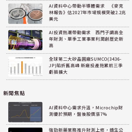
AI資料中心帶動半導體需求 《麥克
林報告》估2027年市場規模突破2.2兆
美元
AI投資熱潮帶動需求 西門子調高全
年財測、單季工業事業利潤創歷史新
高
全球第二大矽晶圓廠SUMCO(3436-
JP)陷折舊高峰 新廠投產拖累前三季
虧損擴大
新聞焦點
AI資料中心需求升溫，Microchip財
測優於預期，盤後股價漲7%
強勁新藥業務推升財測上修，嬌生公