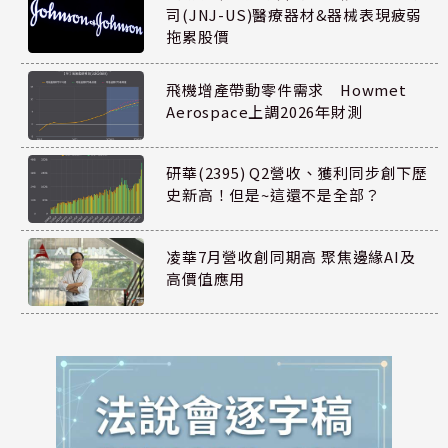
司(JNJ-US)醫療器材&器械表現疲弱
拖累股價
飛機增產帶動零件需求 Howmet
Aerospace上調2026年財測
研華(2395) Q2營收、獲利同步創下歷
史新高！但是~這還不是全部？
凌華7月營收創同期高 聚焦邊緣AI及
高價值應用