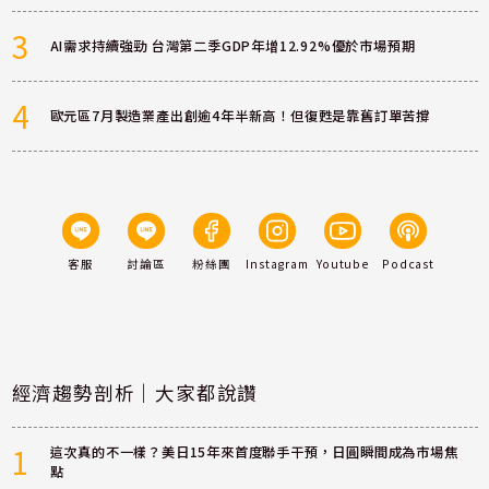
3
AI需求持續強勁 台灣第二季GDP年增12.92%優於市場預期
4
歐元區7月製造業產出創逾4年半新高！但復甦是靠舊訂單苦撐
客服
討論區
粉絲團
Instagram
Youtube
Podcast
經濟趨勢剖析｜大家都說讚
1
這次真的不一樣？美日15年來首度聯手干預，日圓瞬間成為市場焦
點