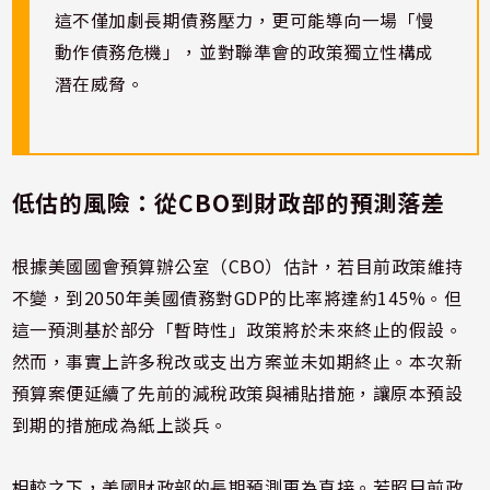
這不僅加劇長期債務壓力，更可能導向一場「慢
動作債務危機」，並對聯準會的政策獨立性構成
潛在威脅。
低估的風險：從CBO到財政部的預測落差
根據美國國會預算辦公室（CBO）估計，若目前政策維持
不變，到2050年美國債務對GDP的比率將達約145%。但
這一預測基於部分「暫時性」政策將於未來終止的假設。
然而，事實上許多稅改或支出方案並未如期終止。本次新
預算案便延續了先前的減稅政策與補貼措施，讓原本預設
到期的措施成為紙上談兵。
相較之下，美國財政部的長期預測更為直接。若照目前政