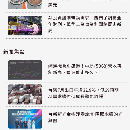
美元
AI投資熱潮帶動需求 西門子調高全
年財測、單季工業事業利潤創歷史新
高
新聞焦點
網通機會別錯過！中磊(5388)營收再
創新高，這波能走多久？
台灣7月出口年增32.9%，低於預期
AI需求續強但成長動能放緩
台新新光金控淨零論壇 匯聚永續的光
與熱