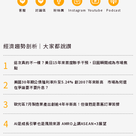
客服
討論區
粉絲團
Instagram
Youtube
Podcast
經濟趨勢剖析｜大家都說讚
1
這次真的不一樣？美日15年來首度聯手干預，日圓瞬間成為市場焦
點
2
美國30年期公債殖利率升至5.24% 創2007年來新高 市場為何還
在爭論要不要升息？
3
歐元區7月製造業產出創逾4年半新高！但復甦是靠舊訂單苦撐
4
AI是成長引擎也是風險來源 AMRO上調ASEAN+3展望