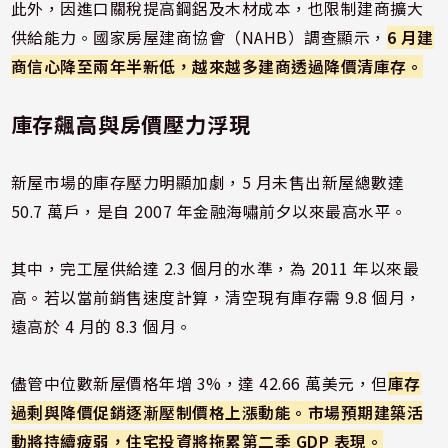
此外，因進口關稅提高鋼鋁及木材成本，也限制建商擴大
供給能力。國家房屋建商協會（NAHB）調查顯示，
6 月建
商信心降至兩年半新低，越來越多建商透過降價清庫存。
庫存飆高與房價壓力浮現
新屋市場的庫存壓力明顯加劇，5 月未售出新屋總數達
50.7 萬戶，是自 2007 年金融海嘯前夕以來最高水平。
其中，完工屋供給達 2.3 個月的水準，為 2011 年以來最
高。若以當前銷售速度計算，清空現有庫存需 9.8 個月，
遠高於 4 月的 8.3 個月。
儘管中位數新屋價格年增 3%，達 42.66 萬美元，但
庫存
過剩與降價促銷逐漸壓制價格上漲動能。市場預期建築活
動將持續疲弱，住宅投資將拖累第二季 GDP 表現。