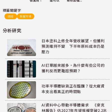
還可以
很實用！
有待加強...
標籤關鍵字
總經
房屋市場
分析研究
日本塗料上修全年營收展望，但獲利
預測維持不變 下半年原料成本仍是
壓力
AI訂單越來越多，為什麼有些公司的
獲利反而更難超預期？
功率半導體缺貨正在醞釀？從大廠資
本支出看真正的時間點
AI資料中心帶動半導體需求 《麥克
林報告》估2027年市場規模突破2.2兆