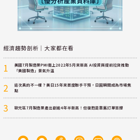
經濟趨勢剖析｜大家都在看
1
美國7月製造業PMI衝上2022年5月來新高 AI投資與提前拉貨推動
「美國製造」景氣升溫
2
這次真的不一樣？美日15年來首度聯手干預，日圓瞬間成為市場焦
點
3
歐元區7月製造業產出創逾4年半新高！但復甦是靠舊訂單苦撐