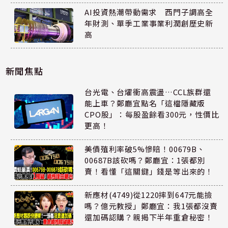
AI投資熱潮帶動需求 西門子調高全
年財測、單季工業事業利潤創歷史新
高
新聞焦點
台光電、台燿衝高震盪…CCL族群還
能上車？鄭廳宜點名「這檔隱藏版
CPO股」：每股盈餘看300元，性價比
更高！
美債殖利率破5%慘賠！00679B、
00687B該砍嗎？鄭廳宜：1張都別
賣！看懂「這關鍵」錢是等出來的！
新應材(4749)從1220摔到647元能撿
嗎？億元教授」鄭廳宜：我1張都沒賣
還加碼認購？親揭下半年重倉秘密！