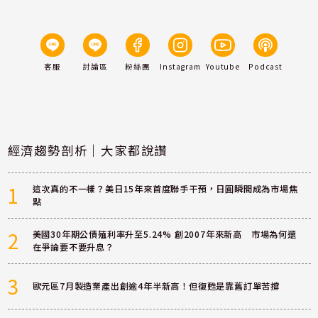
客服
討論區
粉絲團
Instagram
Youtube
Podcast
經濟趨勢剖析｜大家都說讚
1
這次真的不一樣？美日15年來首度聯手干預，日圓瞬間成為市場焦
點
2
美國30年期公債殖利率升至5.24% 創2007年來新高 市場為何還
在爭論要不要升息？
3
歐元區7月製造業產出創逾4年半新高！但復甦是靠舊訂單苦撐