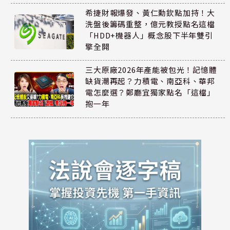
希捷財報爆發、黃仁勳欽點加持！大
洗盤後籌碼重整，億元教授點名這檔
「HDD+機器人」概念股下半年雙引
擎全開
三大原廠2026年產能被包光！記憶體
缺貨潮再起？力積電、南亞科、華邦
電怎麼選？鄭廳宜獨家點名「這檔」
抱一年