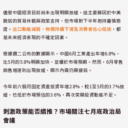
儘管中國經濟目前尚未出現明顯放緩，這主要歸因於中美
脆弱的貿易休戰與政策支持，但市場對下半年抱持審慎態
度。
出口動能減弱、物價持續下滑及消費者信心低迷
，都
是未來經濟表現的不確定因素。
根據週二公布的數據顯示，中國6月工業產出年增6.8%，
比5月的5.8%明顯加快，並優於市場預期。然而，6月零售
銷售增速則出現放緩，顯示內需仍顯疲弱。
今年前六個月固定資產投資年增2.8%，較1至5月的3.7%放
緩，也低於市場預估的3.6%，再次突顯投資動能不足。
刺激政策能否續推？市場關注七月底政治局
會議