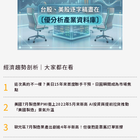
經濟趨勢剖析｜大家都在看
1
這次真的不一樣？美日15年來首度聯手干預，日圓瞬間成為市場焦
點
2
美國7月製造業PMI衝上2022年5月來新高 AI投資與提前拉貨推動
「美國製造」景氣升溫
3
歐元區7月製造業產出創逾4年半新高！但復甦是靠舊訂單苦撐