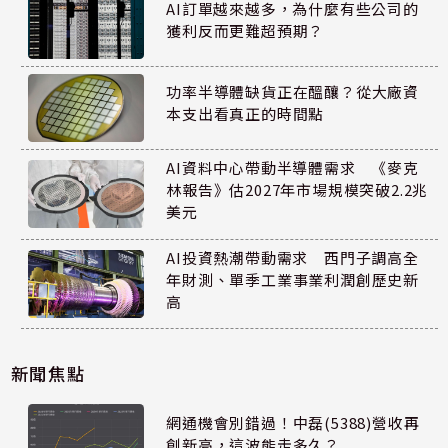
AI訂單越來越多，為什麼有些公司的
獲利反而更難超預期？
功率半導體缺貨正在醞釀？從大廠資
本支出看真正的時間點
AI資料中心帶動半導體需求 《麥克
林報告》估2027年市場規模突破2.2兆
美元
AI投資熱潮帶動需求 西門子調高全
年財測、單季工業事業利潤創歷史新
高
新聞焦點
網通機會別錯過！中磊(5388)營收再
創新高，這波能走多久？