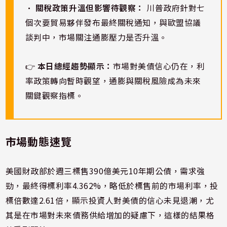
•
關稅政策升溫但影響待觀察：
川普政府針對七
個次要貿易夥伴發布最終關稅通知，與歐盟協議
談判中，市場關注通膨壓力是否升溫。
👉
本日總經趨勢顯示：
市場對美債信心仍在，利
率政策轉向暫時觀望，通膨與關稅風險成為未來
關鍵觀察指標。
市場動態速覽
美國財政部於週三標售390億美元10年期公債，需求強
勁，最終得標利率4.362%，略低於標售前的市場利率，投
標倍數達2.61倍，顯示投資人對美債的信心未見退潮，尤
其是在市場對未來債務供給增加的疑慮下，這樣的結果格