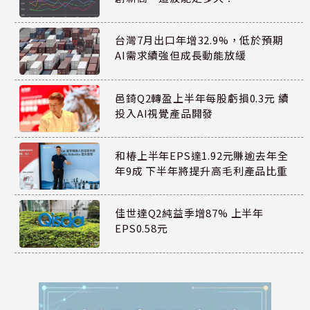
台灣7月出口年增32.9%，低於預期
AI需求續強但成長動能放緩
邑錡Q2轉盈上半年每股虧損0.3元 續
投入AI視覺產品開發
和椿上半年EPS達1.92元賺逾去年全
年9成 下半年將提升高毛利產品比重
佳世達Q2純益季增87% 上半年
EPS0.58元