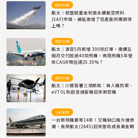
國際新聞
航太｜歐盟砸重金刺激永續航空燃料
(SAF)市場，補貼激增了但產能供應跟得
上嗎？
國際新聞
航太｜波音5月新增 300架訂單，連續五
個月交付超過40架飛機，商用飛機5年營
收CAGR預估達25.35%？
國際新聞
航太｜川普簽署三項新政：無人機防禦、
eVTOL和超音速客機迎來新契機
台股動態
一台新飛機要等14年！交機缺口推升維修
潮，長榮航太(2645)迎來營收成長黃金期