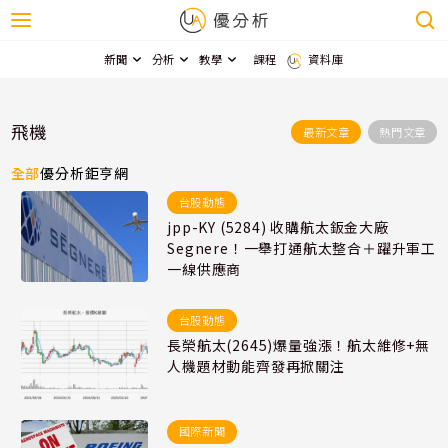
新聞
分析
教學
課程
資料庫
飛機
最新文章
熱門文章
全部
優分析
鉅亨網
台股動態
jpp-KY (5284) 收購航太鈑金大廠
Segnere！一舉打通航太整合＋躍升軍工
一線供應商
台股動態
長榮航太(2645)爆量強漲！航太維修+無
人機題材動能齊發再掀關注
國際新聞