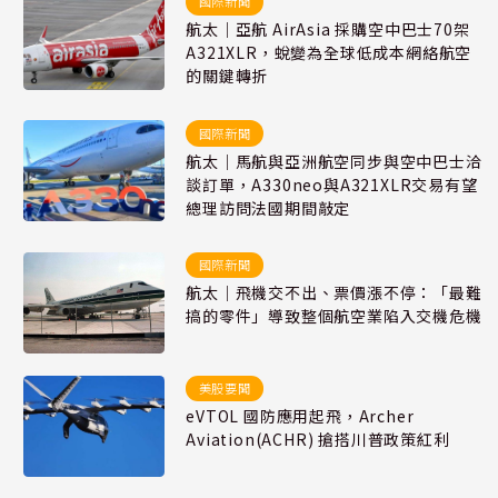
國際新聞
航太｜亞航 AirAsia 採購空中巴士70架
A321XLR，蛻變為全球低成本網絡航空
的關鍵轉折
國際新聞
航太｜馬航與亞洲航空同步與空中巴士洽
談訂單，A330neo與A321XLR交易有望
總理訪問法國期間敲定
國際新聞
航太｜飛機交不出、票價漲不停：「最難
搞的零件」導致整個航空業陷入交機危機
美股要聞
eVTOL 國防應用起飛，Archer
Aviation(ACHR) 搶搭川普政策紅利