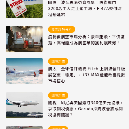
國防｜波音再陷勞資風暴：防衛部門
3200名工人走上罷工線、F-47A交付時
程恐延宕
產業趨勢分析
疫情後航空市場分析：豪華起飛、平價墜
落，高端艙成為航空業的獲利護城河！
國際新聞
航太｜全球信評機構 Fitch 上調波音評級
展望至「穩定」，737 MAX產能改善提振
市場信心
國際新聞
關稅｜印尼與美國簽訂340億美元協議，
爭取關稅優惠，Garuda採購波音將成關
稅協商關鍵？