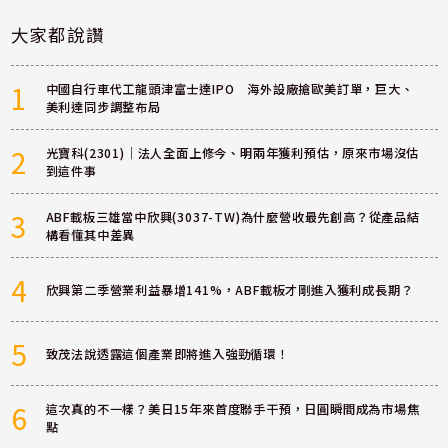
大家都說讚
1
中國自行車代工龍頭津富士達IPO 海外設廠搶歐美訂單，巨大、
美利達同步調整布局
2
光寶科(2301)｜法人全面上修今、明兩年獲利預估，原來市場沒估
到這件事
3
ABF載板三雄當中欣興(3037-TW)為什麼營收最先創高？從產品結
構看懂其中差異
4
欣興第二季營業利益暴增141%，ABF載板才剛進入獲利成長期？
5
致茂法說透露這個產業即將進入強勁循環！
6
這次真的不一樣？美日15年來首度聯手干預，日圓瞬間成為市場焦
點