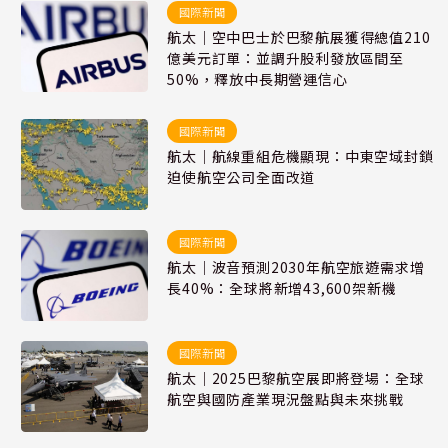
國際新聞
航太｜空中巴士於巴黎航展獲得總值210
億美元訂單：並調升股利發放區間至
50%，釋放中長期營運信心
國際新聞
航太｜航線重組危機顯現：中東空域封鎖
迫使航空公司全面改道
國際新聞
航太｜波音預測2030年航空旅遊需求增
長40%：全球將新增43,600架新機
國際新聞
航太｜2025巴黎航空展即將登場：全球
航空與國防產業現況盤點與未來挑戰