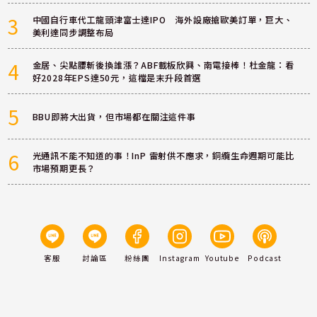
3
中國自行車代工龍頭津富士達IPO 海外設廠搶歐美訂單，巨大、
美利達同步調整布局
4
金居、尖點腰斬後換誰漲？ABF載板欣興、南電接棒！杜金龍：看
好2028年EPS達50元，這檔是末升段首選
5
BBU即將大出貨，但市場都在關注這件事
6
光通訊不能不知道的事！InP 雷射供不應求，銅纜生命週期可能比
市場預期更長？
客服
討論區
粉絲團
Instagram
Youtube
Podcast