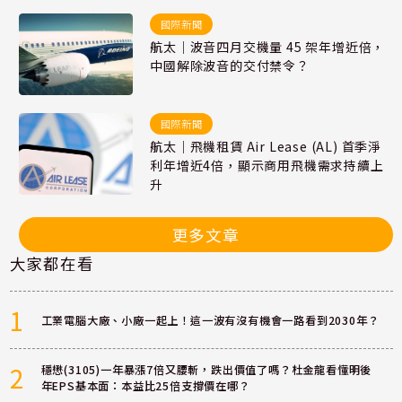
國際新聞
航太｜波音四月交機量 45 架年增近倍，
中國解除波音的交付禁令？
國際新聞
航太｜飛機租賃 Air Lease (AL) 首季淨
利年增近4倍，顯示商用飛機需求持續上
升
更多文章
大家都在看
1
工業電腦大廠、小廠一起上！這一波有沒有機會一路看到2030年？
2
穩懋(3105)一年暴漲7倍又腰斬，跌出價值了嗎？杜金龍看懂明後
年EPS基本面：本益比25倍支撐價在哪？