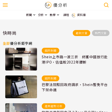
新聞
分析
教學
課程
資料庫
快時尚
最新文章
熱門文章
全部
優分析
鉅亨網
國際新聞
Shein上市路一波三折 終獲中國放行赴
港IPO，估值較2022年腰斬
國際新聞
巴黎法院駁回政府請求，Shein暫免平台
下架命運
產業趨勢分析