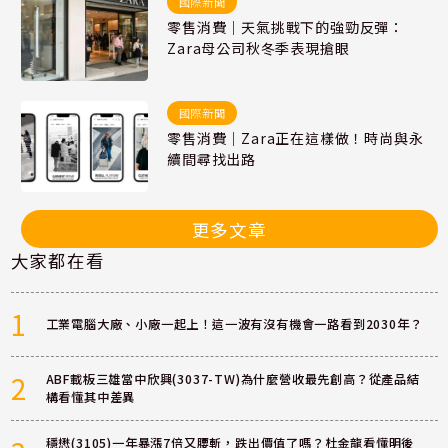
國際新聞
零售消費｜天氣挑戰下的強勁反彈：
Zara母公司秋冬季表現搶眼
國際新聞
零售消費｜Zara正在這樣做！時尚與永
續間尋找出路
更多文章
大家都在看
1
工業電腦大廠、小廠一起上！這一波有沒有機會一路看到2030年？
2
ABF載板三雄當中欣興(3037-TW)為什麼營收最先創高？從產品結
構看懂其中差異
穩懋(3105)一年暴漲7倍又腰斬，跌出價值了嗎？杜金龍看懂明後