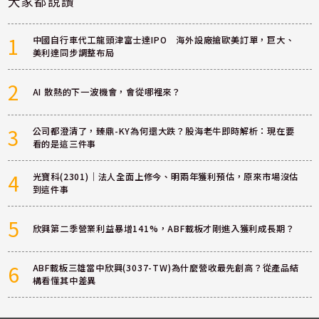
大家都說讚
1
中國自行車代工龍頭津富士達IPO 海外設廠搶歐美訂單，巨大、
美利達同步調整布局
2
AI 散熱的下一波機會，會從哪裡來？
3
公司都澄清了，臻鼎-KY為何還大跌？股海老牛即時解析：現在要
看的是這三件事
4
光寶科(2301)｜法人全面上修今、明兩年獲利預估，原來市場沒估
到這件事
5
欣興第二季營業利益暴增141%，ABF載板才剛進入獲利成長期？
6
ABF載板三雄當中欣興(3037-TW)為什麼營收最先創高？從產品結
構看懂其中差異