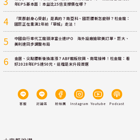
3
年EPS基本面：本益比25倍支撐價在哪？
4
「買群創身心受創」是真的？南亞科、國巨腰斬怎麼辦？杜金龍：
國巨正在重演2年前「華城」走法！
5
中國自行車代工龍頭津富士達IPO 海外設廠搶歐美訂單，巨大、
美利達同步調整布局
6
金居、尖點腰斬後換誰漲？ABF載板欣興、南電接棒！杜金龍：看
好2028年EPS達50元，這檔是末升段首選
客服
討論區
粉絲團
Instagram
Youtube
Podcast