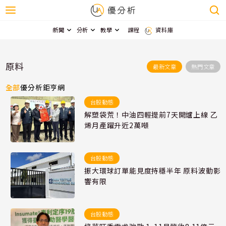
新聞
分析
教學
課程
資料庫
原料
最新文章
熱門文章
全部
優分析
鉅亨網
台股動態
解塑袋荒！中油四輕提前7天開爐上線 乙
烯月產躍升近2萬噸
台股動態
振大環球訂單能見度持穩半年 原料波動影
響有限
台股動態