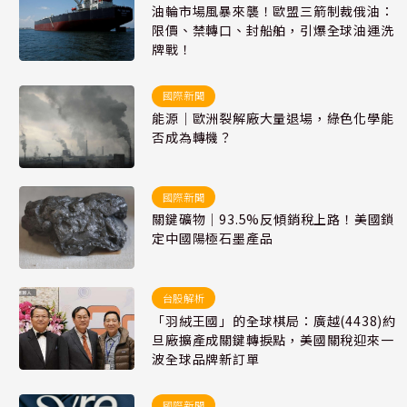
油輪市場風暴來襲！歐盟三箭制裁俄油：
限價、禁轉口、封船舶，引爆全球油運洗
牌戰！
國際新聞
能源｜歐洲裂解廠大量退場，綠色化學能
否成為轉機？
國際新聞
關鍵礦物｜93.5%反傾銷稅上路！美國鎖
定中國陽極石墨產品
台股解析
「羽絨王國」的全球棋局：廣越(4438)約
旦廠擴產成關鍵轉捩點，美國關稅迎來一
波全球品牌新訂單
國際新聞