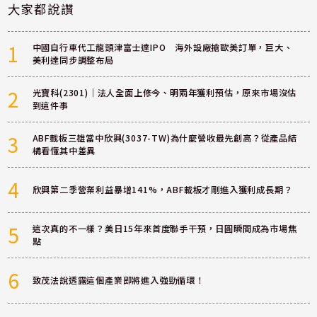
大家都說讚
1
中國自行車代工龍頭津富士達IPO 海外設廠搶歐美訂單，巨大、
美利達同步調整布局
2
光寶科(2301)｜法人全面上修今、明兩年獲利預估，原來市場沒估
到這件事
3
ABF載板三雄當中欣興(3037-TW)為什麼營收最先創高？從產品結
構看懂其中差異
4
欣興第二季營業利益暴增141%，ABF載板才剛進入獲利成長期？
5
這次真的不一樣？美日15年來首度聯手干預，日圓瞬間成為市場焦
點
6
致茂法說透露這個產業即將進入強勁循環！