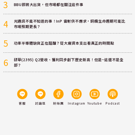
3
BBU即將大出貨，但市場都在關注這件事
4
光通訊不能不知道的事！InP 雷射供不應求，銅纜生命週期可能比
市場預期更長？
5
功率半導體缺貨正在醞釀？從大廠資本支出看真正的時間點
6
研華(2395) Q2營收、獲利同步創下歷史新高！但是~這還不是全
部？
客服
討論區
粉絲團
Instagram
Youtube
Podcast