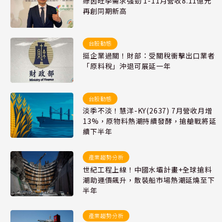
綠茵旺季需求強勁 1-11月營收8.11億元
再創同期新高
台股動態
挺企業過關！財部：受關稅衝擊出口業者
「原料稅」沖退可展延一年
台股動態
淡季不淡！慧洋-KY(2637) 7月營收月增
13%，原物料熱潮持續發酵，搶艙戰將延
續下半年
產業趨勢分析
世紀工程上線！中國水壩計畫+全球搶料
潮助運價飆升，散裝船市場熱潮延燒至下
半年
產業趨勢分析