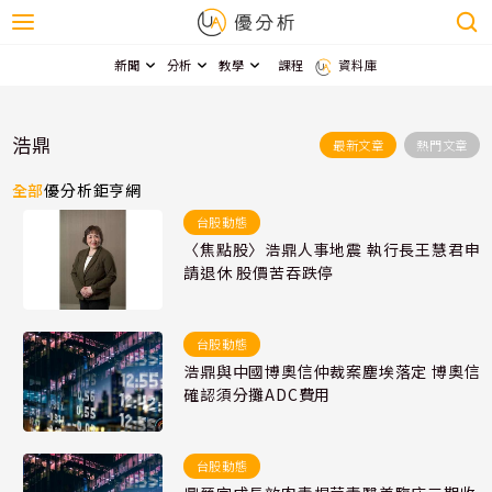
新聞
分析
教學
課程
資料庫
浩鼎
最新文章
熱門文章
全部
優分析
鉅亨網
台股動態
〈焦點股〉浩鼎人事地震 執行長王慧君申
請退休 股價苦吞跌停
台股動態
浩鼎與中國博奧信仲裁案塵埃落定 博奧信
確認須分攤ADC費用
台股動態