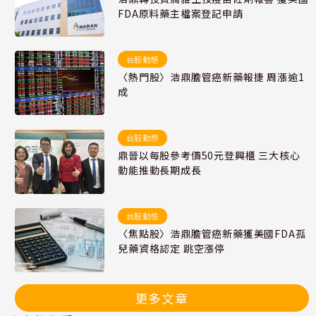
FDA原料藥主檔案登記申請
台股動態
〈熱門股〉浩鼎膽管癌新藥報捷 周漲逾1
成
台股動態
鼎晉以每股參考價50元登興櫃 三大核心
動能推動長期成長
台股動態
〈焦點股〉浩鼎膽管癌新藥獲美國FDA孤
兒藥資格認定 跳空漲停
更多文章