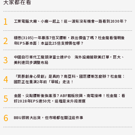
大家都在看
1
工業電腦大廠、小廠一起上！這一波有沒有機會一路看到2030年？
2
穩懋(3105)一年暴漲7倍又腰斬，跌出價值了嗎？杜金龍看懂明後
年EPS基本面：本益比25倍支撐價在哪？
3
中國自行車代工龍頭津富士達IPO 海外設廠搶歐美訂單，巨大、
美利達同步調整布局
4
「買群創身心受創」是真的？南亞科、國巨腰斬怎麼辦？杜金龍：
國巨正在重演2年前「華城」走法！
5
金居、尖點腰斬後換誰漲？ABF載板欣興、南電接棒！杜金龍：看
好2028年EPS達50元，這檔是末升段首選
6
BBU即將大出貨，但市場都在關注這件事