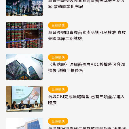
鼎晉完成長效肉毒桿菌素醫美臨床三期收
案 啟動商業化布局
台股動態
鼎晉長效肉毒桿菌素產品獲FDA核准 直攻
美國臨床二期試驗
台股動態
〈焦點股〉浩鼎醣蛋白ADC授權將可分潤
進帳 漲逾半根停板
台股動態
浩鼎OBI完成策略轉型 已有三項產品進入
臨床
台股動態
浩鼎轉投資潤雅生技疫苗佐劑報喜 獲美國