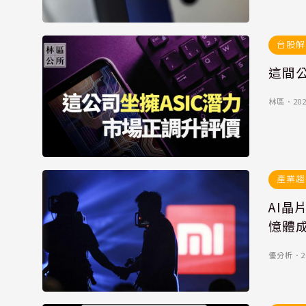
台股解
這間
林區
．
202
產業趨
AI晶
憶體
優分析
．
2