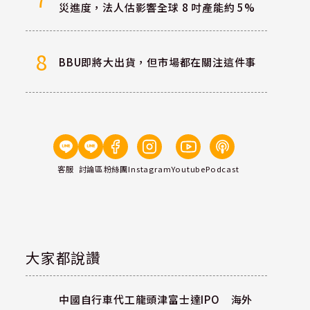
災進度，法人估影響全球 8 吋產能約 5%
8
BBU即將大出貨，但市場都在關注這件事
客服
討論區
粉絲團
Instagram
Youtube
Podcast
大家都說讚
中國自行車代工龍頭津富士達IPO 海外