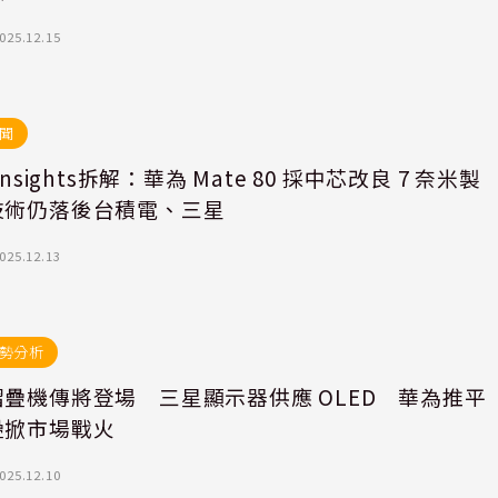
025.12.15
聞
Insights拆解：華為 Mate 80 採中芯改良 7 奈米製
技術仍落後台積電、三星
025.12.13
勢分析
疊機傳將登場 三星顯示器供應 OLED 華為推平
疊掀市場戰火
025.12.10