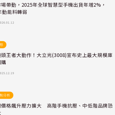
場帶動，2025年全球智慧型手機出貨年增2%，
6年動能料轉弱
026.01.12
態
頭王者大動作！大立光(3008)宣布史上最大規模庫
回購
025.12.19
勢分析
體價格飆升壓力擴大 高階手機抗壓、中低階品牌恐
汰