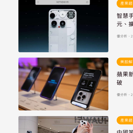
產業趨
智慧手
元、
優分析
．
2
美股解
蘋果新
破
優分析
．
2
產業趨
中國