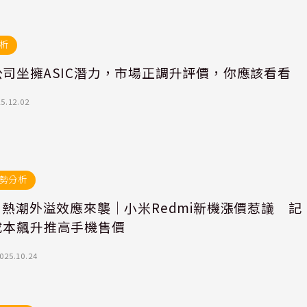
析
公司坐擁ASIC潛力，市場正調升評價，你應該看看
5.12.02
勢分析
片熱潮外溢效應來襲｜小米Redmi新機漲價惹議 記
成本飆升推高手機售價
025.10.24