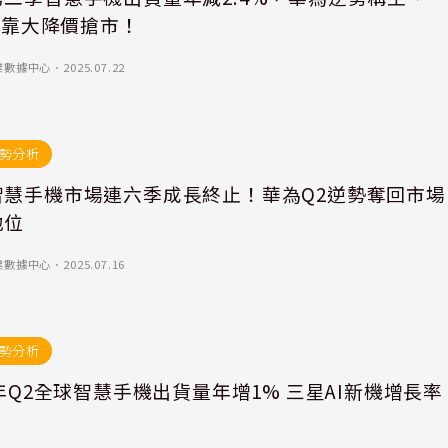
le靠大降價搶市！
業數據中心
．
2025.07.22
勢分析
智慧手機市場連六季成長終止！華為Q2逆勢奪回市場
地位
業數據中心
．
2025.07.16
勢分析
5年Q2全球智慧手機出貨量年增1% 三星AI新機增長率