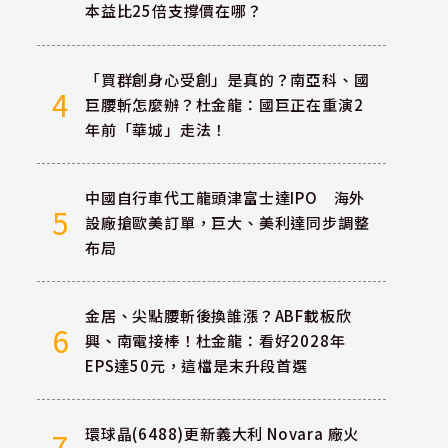
本益比25倍支撐價在哪？
「買群創身心受創」是真的？南亞科、國
4
巨腰斬怎麼辦？杜金龍：國巨正在重演2
年前「華城」走法！
中國自行車代工龍頭津富士達IPO 海外
5
設廠搶歐美訂單，巨大、美利達同步調整
布局
金居、尖點腰斬後換誰漲？ABF載板欣
6
興、南電接棒！杜金龍：看好2028年
EPS達50元，這檔是末升段首選
環球晶(6488)更新義大利 Novara 廠火
7