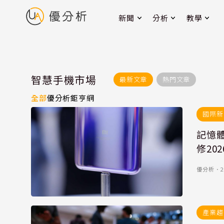
新聞
分析
教學
智慧手機市場
最新文章
熱門文章
全部
優分析
鉅亨網
國際新
記憶體
修20
優分析
．
2
產業趨