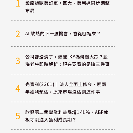
1
設廠搶歐美訂單，巨大、美利達同步調整
布局
美
2
AI 散熱的下一波機會，會從哪裡來？
公司都澄清了，臻鼎-KY為何還大跌？股
3
海老牛即時解析：現在要看的是這三件事
光寶科(2301)｜法人全面上修今、明兩
4
年獲利預估，原來市場沒估到這件事
欣興第二季營業利益暴增141%，ABF載
5
板才剛進入獲利成長期？