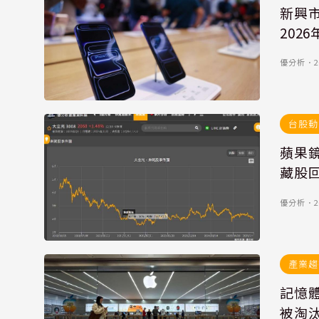
新興市
202
優分析
．
2
台股動
蘋果鏡
藏股
優分析
．
2
產業趨
記憶
被淘