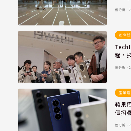
優分析
．
2
國際新
Tech
程，
優分析
．
2
產業趨
蘋果摺
價摺
優分析
．
2