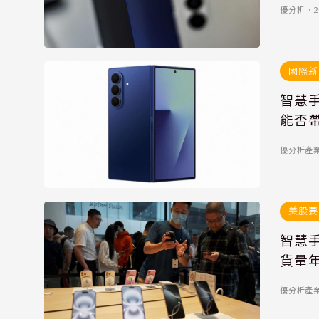
優分析
．
2
國際新
智慧手
能否
優分析產
美股要
智慧手
貨量年
優分析產