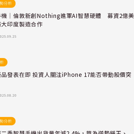
勢分析
機｜倫敦新創Nothing進軍AI智慧硬體 募資2億
擴大印度製造合作
025.09.25
析
品發表在即 投資人關注iPhone 17能否帶動股價突
025.08.20
勢分析
第二季智慧手機出貨量年減2.4%，華為逆勢稱王、