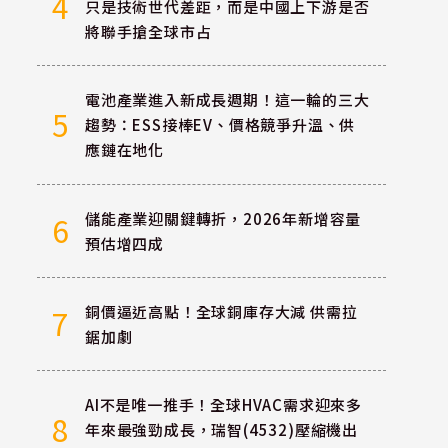
4
只是技術世代差距，而是中國上下游是否
將聯手搶全球市占
電池產業進入新成長週期！這一輪的三大
5
趨勢：ESS接棒EV、價格競爭升溫、供
應鏈在地化
儲能產業迎關鍵轉折，2026年新增容量
6
預估增四成
銅價逼近高點！全球銅庫存大減 供需拉
7
鋸加劇
AI不是唯一推手！全球HVAC需求迎來多
8
年來最強勁成長，瑞智(4532)壓縮機出