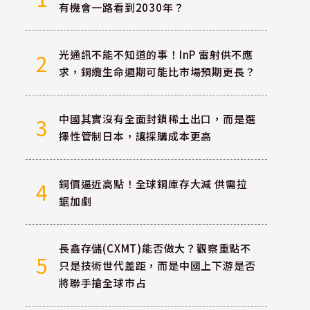
有機會一路看到2030年？
光通訊不能不知道的事！InP 雷射供不應
2
求，銅纜生命週期可能比市場預期更長？
中國其實沒有全面封鎖稀土出口，而是選
3
擇性管制日本，讓採購成本更高
銅價逼近高點！全球銅庫存大減 供需拉
4
鋸加劇
長鑫存儲(CXMT)能否做大？觀察重點不
5
只是技術世代差距，而是中國上下游是否
將聯手搶全球市占