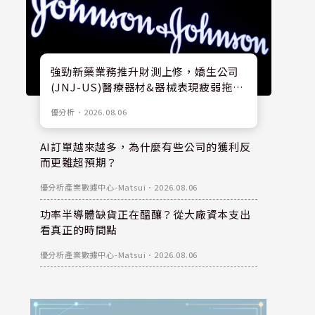
強勁新藥業務推升財測上修，嬌生公司
(JNJ-US)醫療器材&器械表現疲弱拖累
股價
優分析
．
2026.08.06
AI訂單越來越多，為什麼有些公司的獲利反
而更難超預期？
優分析產業數據中心-Matsui
．
2026.08.06
功率半導體缺貨正在醞釀？從大廠資本支出
看真正的時間點
優分析產業數據中心-Matsui
．
2026.08.06