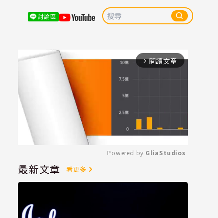
討論區
閱讀文章
arrow_forward_ios
Powered by 
GliaStudios
最新文章
看更多
Mute