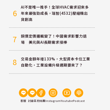
AI不是唯一推手！全球HVAC需求迎來多
6
年來最強勁成長，瑞智(4532)壓縮機出
貨創高
銅價定價邏輯變了！中國需求影響力退
7
場 美元與AI長期需求接棒
交易金額年增133%，大型資本卡位工業
8
自動化，工業設備升級週期要來了？
客服
討論區
粉絲團
Instagram
Youtube
Podcast