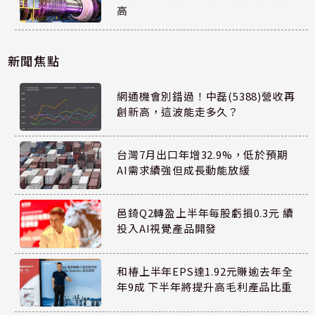
高
新聞焦點
網通機會別錯過！中磊(5388)營收再
創新高，這波能走多久？
台灣7月出口年增32.9%，低於預期
AI需求續強但成長動能放緩
邑錡Q2轉盈上半年每股虧損0.3元 續
投入AI視覺產品開發
和椿上半年EPS達1.92元賺逾去年全
年9成 下半年將提升高毛利產品比重