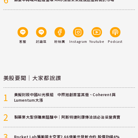
客服
討論區
粉絲團
Instagram
Youtube
Podcast
美股要聞｜大家都說讚
1
美擬封殺中國AI光模組 中際旭創首當其衝、Coherent與
Lumentum大漲
2
製藥業大型併購案醞釀中｜阿斯特捷利康傳洽談必治妥施貴寶
3
Rocket Lab獲美國太空軍2.66億美元發射合約 股價勁揚4%