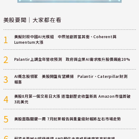
美股要聞｜大家都在看
1
美擬封殺中國AI光模組 中際旭創首當其衝、Coherent與
Lumentum大漲
2
Palantir上調全年營收預測 政府與企業AI需求推升股價飆逾20%
3
AI概念股領軍 美股開盤有望續揚 Palantir、Caterpillar財測
報喜
4
美股8月第一個交易日大漲 道瓊創歷史收盤新高 Amazon市值首破
3兆美元
5
美股面臨關鍵一周 7月就業報告與重量級財報將左右市場走勢
6
蘇姿丰再喊AI超級循環 AMD預估未來成長速度將高於市場