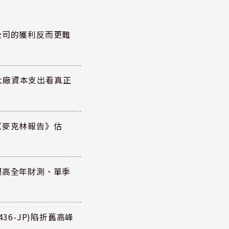
公司的獲利反而更難
大廠資本支出看真正
《麥克林報告》估
元
調高全年財測、單季
36-JP)陷折舊高峰