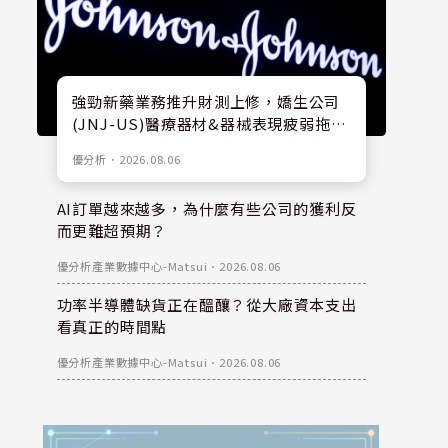
強勁新藥業務推升財測上修，嬌生公司
(JNJ-US)醫療器材&器械表現疲弱拖累
股價
優分析
．
2026.08.06
AI訂單越來越多，為什麼有些公司的獲利反
而更難超預期？
優分析產業數據中心-Matsui
．
2026.08.06
功率半導體缺貨正在醞釀？從大廠資本支出
看真正的時間點
優分析產業數據中心-Matsui
．
2026.08.06