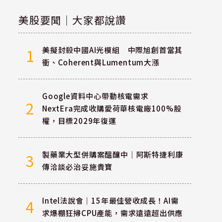
美股要聞｜大家都說讚
美擬封殺中國AI光模組 中際旭創首當其
1
衝、Coherent與Lumentum大漲
Google資料中心帶動核電需求
2
NextEra完成收購愛荷華核電廠100%股
權，目標2029年復運
製藥業大型併購案醞釀中｜阿斯特捷利康
3
傳洽談必治妥施貴寶
Intel法說會｜15年最佳營收成長！AI需
4
求爆棚狂掃CPU產能，需求遠遠超出供應