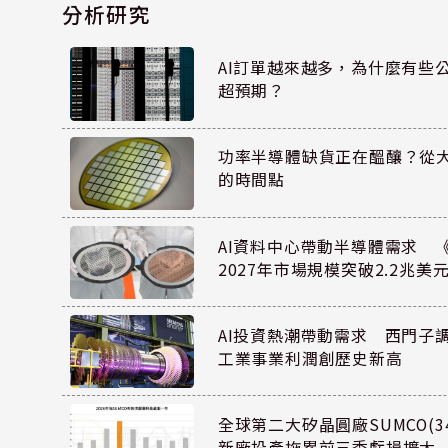
分析研究
AI訂單越來越多，為什麼有些
超預期？
功率半導體缺貨正在醞釀？從
的時間點
AI資料中心帶動半導體需求 
2027年市場規模突破2.2兆美
AI投資熱潮帶動需求 西門子
工業事業利潤創歷史新高
全球第二大矽晶圓廠SUMCO(34
新廠投產拖累前三季虧損擴大