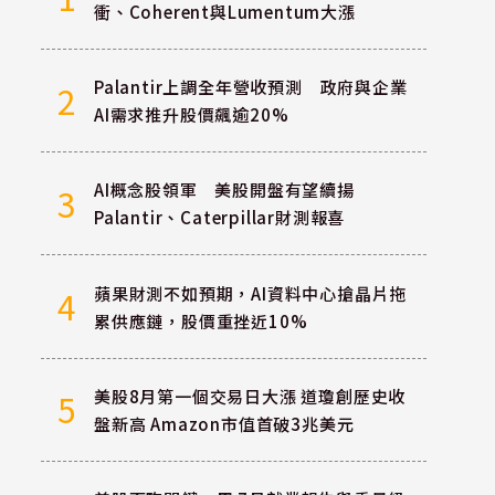
衝、Coherent與Lumentum大漲
Palantir上調全年營收預測 政府與企業
2
AI需求推升股價飆逾20%
AI概念股領軍 美股開盤有望續揚
3
Palantir、Caterpillar財測報喜
蘋果財測不如預期，AI資料中心搶晶片拖
4
累供應鏈，股價重挫近10%
美股8月第一個交易日大漲 道瓊創歷史收
5
盤新高 Amazon市值首破3兆美元