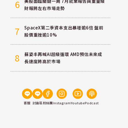
美股面臨關鍵一周 7月就業報告與重量級
6
財報將左右市場走勢
SpaceX第二季資本支出暴增逾6倍 盤前
7
股價重挫逾10%
蘇姿丰再喊AI超級循環 AMD預估未來成
8
長速度將高於市場
客服
討論區
粉絲團
Instagram
Youtube
Podcast