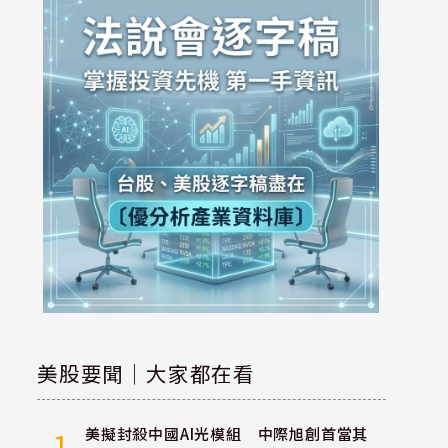
美股要聞｜大家都在看
美擬封殺中國AI光模組 中際旭創首當其
1