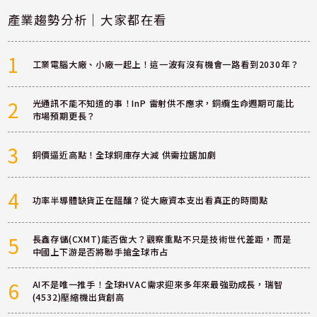
產業趨勢分析｜大家都在看
1
工業電腦大廠、小廠一起上！這一波有沒有機會一路看到2030年？
2
光通訊不能不知道的事！InP 雷射供不應求，銅纜生命週期可能比
市場預期更長？
3
銅價逼近高點！全球銅庫存大減 供需拉鋸加劇
4
功率半導體缺貨正在醞釀？從大廠資本支出看真正的時間點
5
長鑫存儲(CXMT)能否做大？觀察重點不只是技術世代差距，而是
中國上下游是否將聯手搶全球市占
6
AI不是唯一推手！全球HVAC需求迎來多年來最強勁成長，瑞智
(4532)壓縮機出貨創高