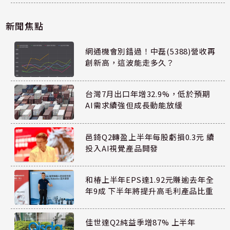
新聞焦點
網通機會別錯過！中磊(5388)營收再
創新高，這波能走多久？
台灣7月出口年增32.9%，低於預期
AI需求續強但成長動能放緩
邑錡Q2轉盈上半年每股虧損0.3元 續
投入AI視覺產品開發
和椿上半年EPS達1.92元賺逾去年全
年9成 下半年將提升高毛利產品比重
佳世達Q2純益季增87% 上半年