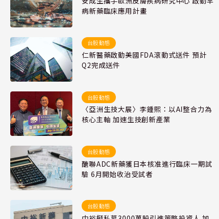
安成生攜手歐洲皮膚疾病研究中心 啟動罕
病新藥臨床應用計畫
台股動態
仁新醫藥啟動美國FDA滾動式送件 預計
Q2完成送件
台股動態
〈亞洲生技大展〉李鍾熙：以AI整合力為
核心主軸 加速生技創新產業
台股動態
醣聯ADC新藥獲日本核准進行臨床一期試
驗 6月開始收治受試者
台股動態
中裕擬私募3000萬股引進策略投資人 加