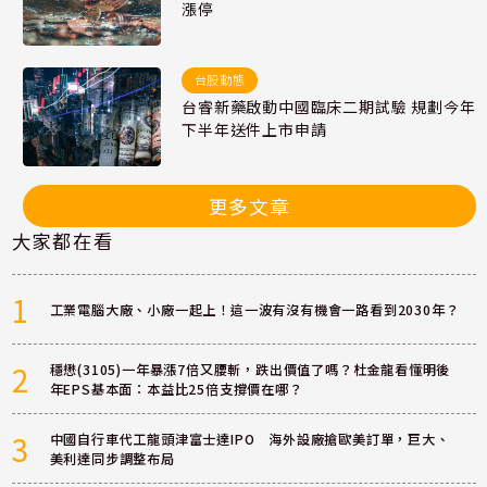
漲停
台股動態
台睿新藥啟動中國臨床二期試驗 規劃今年
下半年送件上市申請
更多文章
大家都在看
1
工業電腦大廠、小廠一起上！這一波有沒有機會一路看到2030年？
2
穩懋(3105)一年暴漲7倍又腰斬，跌出價值了嗎？杜金龍看懂明後
年EPS基本面：本益比25倍支撐價在哪？
3
中國自行車代工龍頭津富士達IPO 海外設廠搶歐美訂單，巨大、
美利達同步調整布局