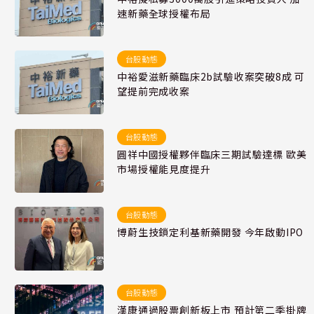
速新藥全球授權布局
台股動態
中裕愛滋新藥臨床2b試驗收案突破8成 可
望提前完成收案
台股動態
圓祥中國授權夥伴臨床三期試驗達標 歐美
市場授權能見度提升
台股動態
博蔚生技鎖定利基新藥開發 今年啟動IPO
台股動態
漢康通過股票創新板上市 預計第二季掛牌