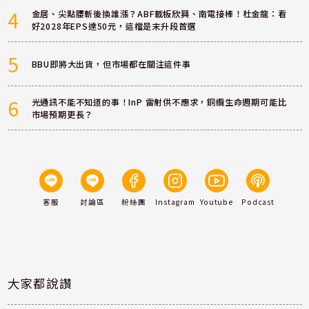
4
金居、尖點腰斬後換誰漲？ABF載板欣興、南電接棒！杜金龍：看
好2028年EPS達50元，這檔是末升段首選
5
BBU即將大出貨，但市場都在關注這件事
6
光通訊不能不知道的事！InP 雷射供不應求，銅纜生命週期可能比
市場預期更長？
客服
討論區
粉絲團
Instagram
Youtube
Podcast
大家都說讚