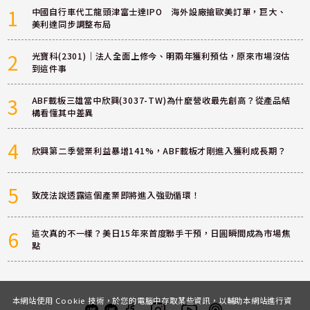
1
中國自行車代工龍頭津富士達IPO 海外設廠搶歐美訂單，巨大、
美利達同步調整布局
2
光寶科(2301)｜法人全面上修今、明兩年獲利預估，原來市場沒估
到這件事
3
ABF載板三雄當中欣興(3037-TW)為什麼營收最先創高？從產品結
構看懂其中差異
4
欣興第二季營業利益暴增141%，ABF載板才剛進入獲利成長期？
5
致茂法說透露這個產業即將進入強勁循環！
6
這次真的不一樣？美日15年來首度聯手干預，日圓瞬間成為市場焦
點
本網站使用 Cookie 技術，於您的電腦中存取某些資訊，以輔助本網站進行資