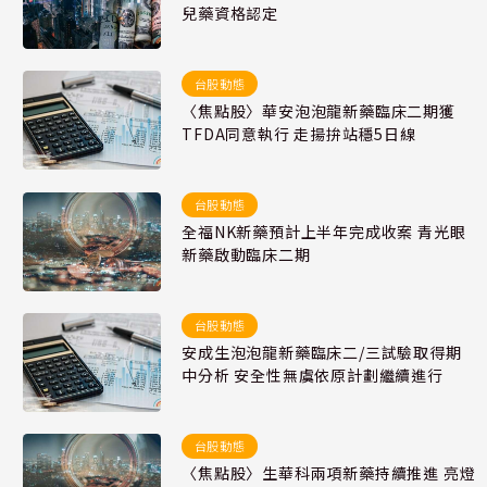
兒藥資格認定
台股動態
〈焦點股〉華安泡泡龍新藥臨床二期獲
TFDA同意執行 走揚拚站穩5日線
台股動態
全福NK新藥預計上半年完成收案 青光眼
新藥啟動臨床二期
台股動態
安成生泡泡龍新藥臨床二/三試驗取得期
中分析 安全性無虞依原計劃繼續進行
台股動態
〈焦點股〉生華科兩項新藥持續推進 亮燈