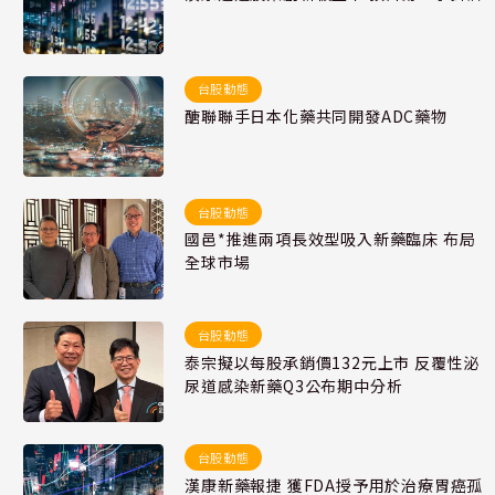
台股動態
醣聯聯手日本化藥共同開發ADC藥物
台股動態
國邑*推進兩項長效型吸入新藥臨床 布局
全球市場
台股動態
泰宗擬以每股承銷價132元上市 反覆性泌
尿道感染新藥Q3公布期中分析
台股動態
漢康新藥報捷 獲FDA授予用於治療胃癌孤