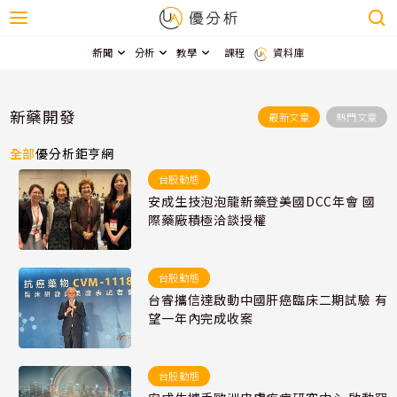
新聞
分析
教學
課程
資料庫
新藥開發
最新文章
熱門文章
全部
優分析
鉅亨網
台股動態
安成生技泡泡龍新藥登美國DCC年會 國
際藥廠積極洽談授權
台股動態
台睿攜信達啟動中國肝癌臨床二期試驗 有
望一年內完成收案
台股動態