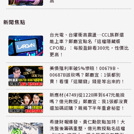
高
新聞焦點
台光電、台燿衝高震盪…CCL族群還
能上車？鄭廳宜點名「這檔隱藏版
CPO股」：每股盈餘看300元，性價比
更高！
美債殖利率破5%慘賠！00679B、
00687B該砍嗎？鄭廳宜：1張都別
賣！看懂「這關鍵」錢是等出來的！
新應材(4749)從1220摔到647元能撿
嗎？億元教授」鄭廳宜：我1張都沒賣
還加碼認購？親揭下半年重倉秘密！
希捷財報爆發、黃仁勳欽點加持！大
洗盤後籌碼重整，億元教授點名這檔