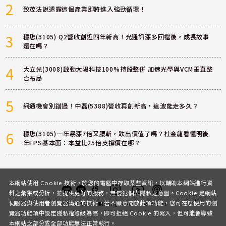
2
致茂法說透露這個產業即將進入強勁循環！
3
穩懋(3105) Q2營收創近四年新高！光通訊漲多回檔後，成長故事
還在嗎？
4
大立光(3008)啟動大陽科技100%持股整併 加速光學與VCM垂直整
合布局
5
網通機會別錯過！中磊(5388)營收再創新高，這波能走多久？
6
穩懋(3105)一年暴漲7倍又腰斬，跌出價值了嗎？杜金龍看懂明後
年EPS基本面：本益比25倍支撐價在哪？
本網站使用 Cookie 技術，於您的電腦中存取某些資訊，以輔助本網站進行資
料之彙集或分析，並提供更好的服務，無侵犯個人隱私之意圖。Cookie 是網站
伺服器與使用者瀏覽器溝通的技術，若不願意開放此項功能，您可在您使用的瀏
客服
討論區
粉絲團
Instagram
Youtube
Podcast
覽器功能項中設定隱私權等級為高，即可拒絕 Cookie 的寫入，但可能會導致
本網站之部分或全部功能無法正常執行。