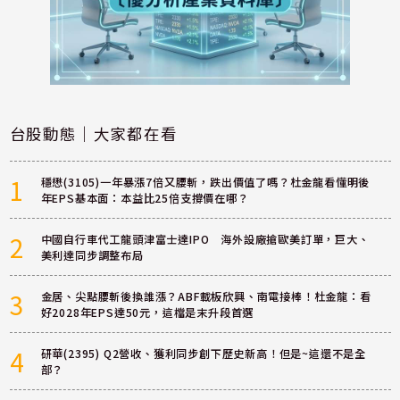
台股動態｜大家都在看
1
穩懋(3105)一年暴漲7倍又腰斬，跌出價值了嗎？杜金龍看懂明後
年EPS基本面：本益比25倍支撐價在哪？
2
中國自行車代工龍頭津富士達IPO 海外設廠搶歐美訂單，巨大、
美利達同步調整布局
3
金居、尖點腰斬後換誰漲？ABF載板欣興、南電接棒！杜金龍：看
好2028年EPS達50元，這檔是末升段首選
4
研華(2395) Q2營收、獲利同步創下歷史新高！但是~這還不是全
部？