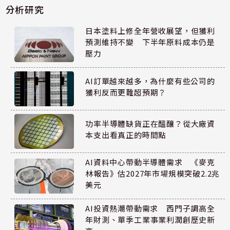
分析研究
日本塗料上修全年營收展望，但獲利
預測維持不變 下半年原料成本仍是
壓力
AI訂單越來越多，為什麼有些公司的
獲利反而更難超預期？
功率半導體缺貨正在醞釀？從大廠資
本支出看真正的時間點
AI資料中心帶動半導體需求 《麥克
林報告》估2027年市場規模突破2.2兆
美元
AI投資熱潮帶動需求 西門子調高全
年財測、單季工業事業利潤創歷史新