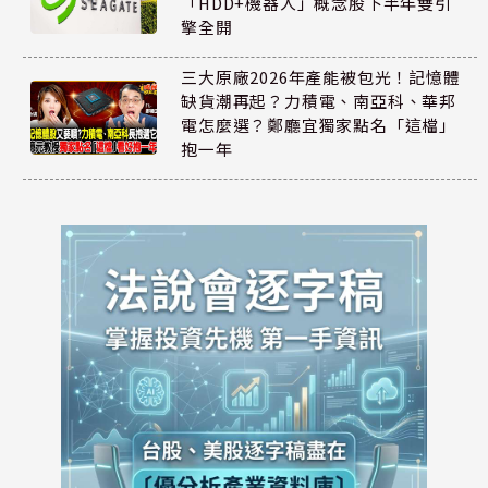
「HDD+機器人」概念股下半年雙引
擎全開
三大原廠2026年產能被包光！記憶體
缺貨潮再起？力積電、南亞科、華邦
電怎麼選？鄭廳宜獨家點名「這檔」
抱一年