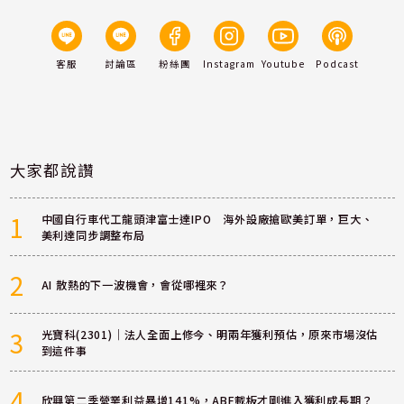
客服
討論區
粉絲團
Instagram
Youtube
Podcast
大家都說讚
1
中國自行車代工龍頭津富士達IPO 海外設廠搶歐美訂單，巨大、
美利達同步調整布局
2
AI 散熱的下一波機會，會從哪裡來？
3
光寶科(2301)｜法人全面上修今、明兩年獲利預估，原來市場沒估
到這件事
4
欣興第二季營業利益暴增141%，ABF載板才剛進入獲利成長期？