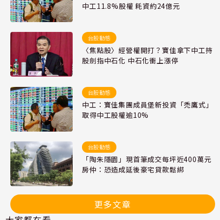
中工11.8%股權 耗資約24億元
台股動態
〈焦點股〉經營權開打？寶佳拿下中工持
股劍指中石化 中石化衝上漲停
台股動態
中工：寶佳集團成員堡新投資「禿鷹式」
取得中工股權逾10%
台股動態
「陶朱隱園」現首筆成交每坪近400萬元
房仲：恐造成延後豪宅貸款鬆綁
更多文章
大家都在看