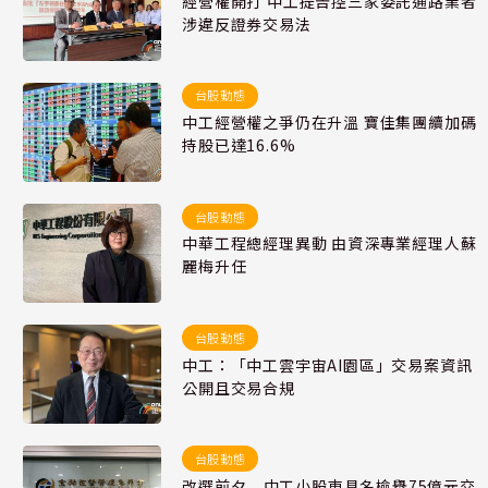
經營權開打 中工提告控三家委託通路業者
涉違反證券交易法
台股動態
中工經營權之爭仍在升溫 寶佳集團續加碼
持股已達16.6%
台股動態
中華工程總經理異動 由資深專業經理人蘇
麗梅升任
台股動態
中工：「中工雲宇宙AI園區」交易案資訊
公開且交易合規
台股動態
改選前夕... 中工小股東具名檢舉75億元交