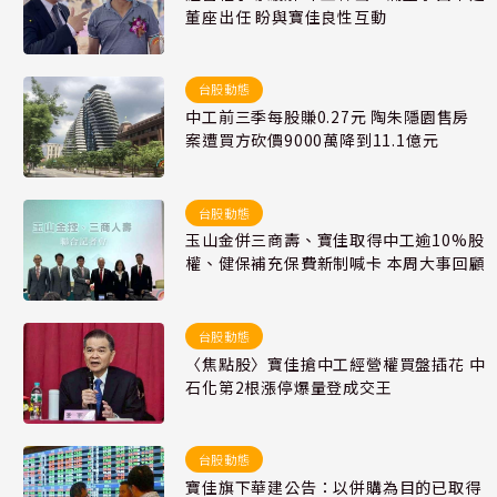
董座出任 盼與寶佳良性互動
台股動態
中工前三季每股賺0.27元 陶朱隱園售房
案遭買方砍價9000萬降到11.1億元
台股動態
玉山金併三商壽、寶佳取得中工逾10%股
權、健保補充保費新制喊卡 本周大事回顧
台股動態
〈焦點股〉寶佳搶中工經營權買盤插花 中
石化第2根漲停爆量登成交王
台股動態
寶佳旗下華建公告：以併購為目的已取得