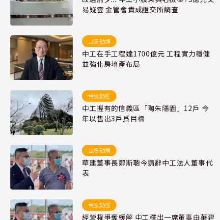
易疑雲 金管會責成證交所調查
台股動態
中工在手工程達1700億元 工程實力穩健
並強化房地產布局
台股動態
中工握有的信義區「陶朱隱園」12戶 今
年以售出3戶爲目標
台股動態
華建董事長鄭斯聰今請辭中工法人董事代
表
台股動態
經營權爭奪緩解 中工釋出一席董事由華建