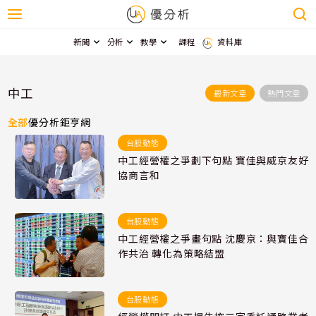
新聞
分析
教學
課程
資料庫
中工
最新文章
熱門文章
全部
優分析
鉅亨網
台股動態
中工經營權之爭劃下句點 寶佳與威京友好
協商言和
台股動態
中工經營權之爭畫句點 沈慶京：與寶佳合
作共治 轉化為策略結盟
台股動態