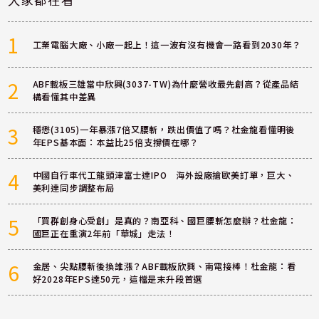
1
工業電腦大廠、小廠一起上！這一波有沒有機會一路看到2030年？
2
ABF載板三雄當中欣興(3037-TW)為什麼營收最先創高？從產品結
構看懂其中差異
3
穩懋(3105)一年暴漲7倍又腰斬，跌出價值了嗎？杜金龍看懂明後
年EPS基本面：本益比25倍支撐價在哪？
4
中國自行車代工龍頭津富士達IPO 海外設廠搶歐美訂單，巨大、
美利達同步調整布局
5
「買群創身心受創」是真的？南亞科、國巨腰斬怎麼辦？杜金龍：
國巨正在重演2年前「華城」走法！
6
金居、尖點腰斬後換誰漲？ABF載板欣興、南電接棒！杜金龍：看
好2028年EPS達50元，這檔是末升段首選