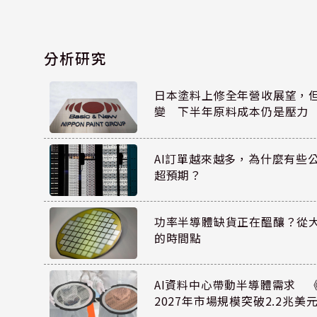
分析研究
日本塗料上修全年營收展望，
變 下半年原料成本仍是壓力
AI訂單越來越多，為什麼有些
超預期？
功率半導體缺貨正在醞釀？從
的時間點
AI資料中心帶動半導體需求 
2027年市場規模突破2.2兆美