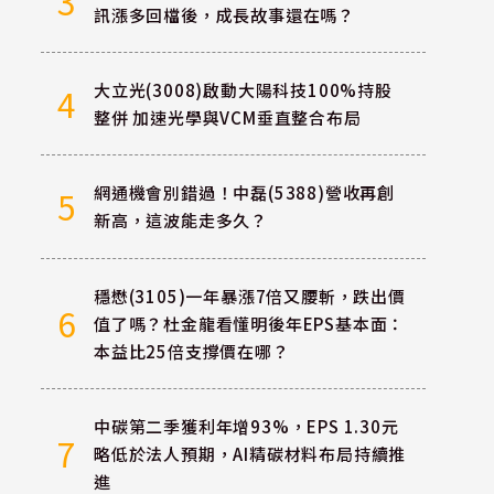
3
訊漲多回檔後，成長故事還在嗎？
大立光(3008)啟動大陽科技100%持股
4
整併 加速光學與VCM垂直整合布局
網通機會別錯過！中磊(5388)營收再創
5
新高，這波能走多久？
穩懋(3105)一年暴漲7倍又腰斬，跌出價
6
值了嗎？杜金龍看懂明後年EPS基本面：
本益比25倍支撐價在哪？
中碳第二季獲利年增93%，EPS 1.30元
7
略低於法人預期，AI精碳材料布局持續推
進