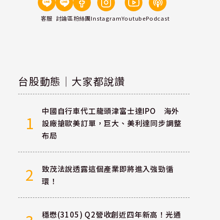
客服
討論區
粉絲團
Instagram
Youtube
Podcast
台股動態｜大家都說讚
中國自行車代工龍頭津富士達IPO 海外
1
設廠搶歐美訂單，巨大、美利達同步調整
布局
致茂法說透露這個產業即將進入強勁循
2
環！
穩懋(3105) Q2營收創近四年新高！光通