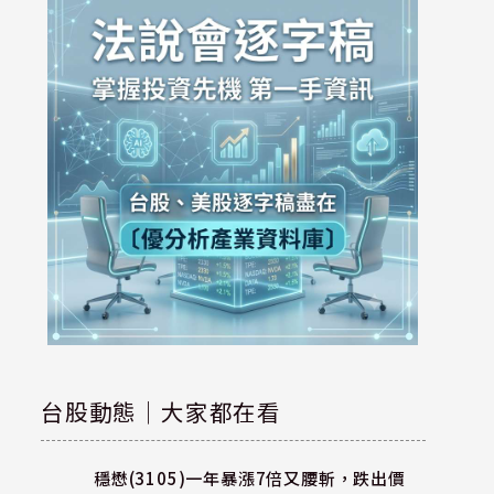
台股動態｜大家都在看
穩懋(3105)一年暴漲7倍又腰斬，跌出價