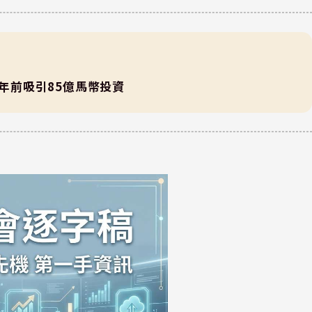
0年前吸引85億馬幣投資