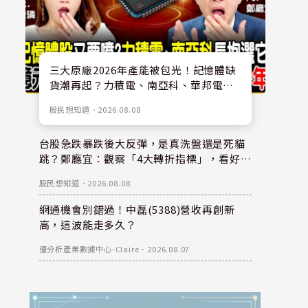
三大原廠2026年產能被包光！記憶體缺
貨潮再起？力積電、南亞科、華邦電怎
麼選？鄭廳宜獨家點名「這檔」抱一年
股民想知道
．
2026.08.08
台股急跌暴跌後大反彈，是真洗盤還是死貓
跳？鄭廳宜：觀察「4大轉折指標」，看好大
立光、華邦電等6檔壓箱寶
股民想知道
．
2026.08.08
網通機會別錯過！中磊(5388)營收再創新
高，這波能走多久？
優分析產業數據中心-Claire
．
2026.08.07