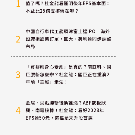
1
值了嗎？杜金龍看懂明後年EPS基本面：
本益比25倍支撐價在哪？
中國自行車代工龍頭津富士達IPO 海外
2
設廠搶歐美訂單，巨大、美利達同步調整
布局
「買群創身心受創」是真的？南亞科、國
3
巨腰斬怎麼辦？杜金龍：國巨正在重演2
年前「華城」走法！
金居、尖點腰斬後換誰漲？ABF載板欣
4
興、南電接棒！杜金龍：看好2028年
EPS達50元，這檔是末升段首選