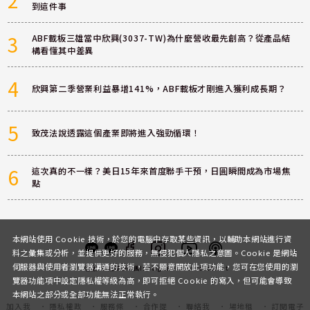
2
到這件事
3
ABF載板三雄當中欣興(3037-TW)為什麼營收最先創高？從產品結
構看懂其中差異
4
欣興第二季營業利益暴增141%，ABF載板才剛進入獲利成長期？
5
致茂法說透露這個產業即將進入強勁循環！
6
這次真的不一樣？美日15年來首度聯手干預，日圓瞬間成為市場焦
點
本網站使用 Cookie 技術，於您的電腦中存取某些資訊，以輔助本網站進行資
料之彙集或分析，並提供更好的服務，無侵犯個人隱私之意圖。Cookie 是網站
伺服器與使用者瀏覽器溝通的技術，若不願意開放此項功能，您可在您使用的瀏
客服
討論區
粉絲團
Instagram
Youtube
Podcast
覽器功能項中設定隱私權等級為高，即可拒絕 Cookie 的寫入，但可能會導致
本網站之部分或全部功能無法正常執行。
加入我
隱私權政
服務條
合作提
聯絡我
場地租
訂閱電子