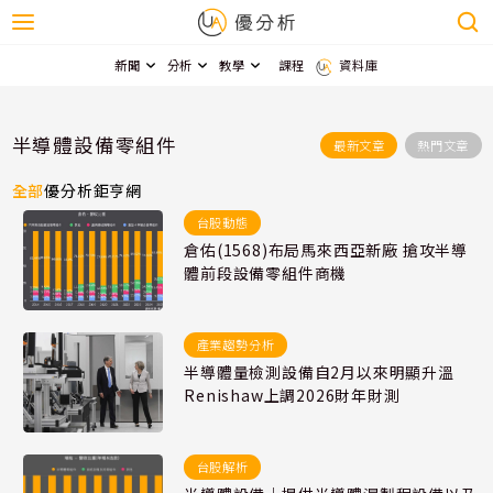
新聞
分析
教學
課程
資料庫
半導體設備零組件
最新文章
熱門文章
全部
優分析
鉅亨網
台股動態
倉佑(1568)布局馬來西亞新廠 搶攻半導
體前段設備零組件商機
產業趨勢分析
半導體量檢測設備自2月以來明顯升溫
Renishaw上調2026財年財測
台股解析