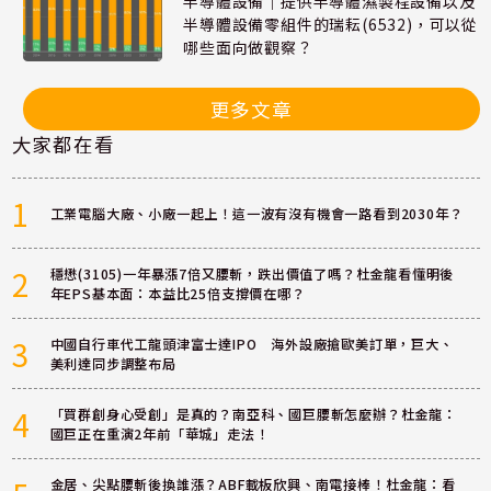
半導體設備｜提供半導體濕製程設備以及
半導體設備零組件的瑞耘(6532)，可以從
哪些面向做觀察？
更多文章
大家都在看
1
工業電腦大廠、小廠一起上！這一波有沒有機會一路看到2030年？
2
穩懋(3105)一年暴漲7倍又腰斬，跌出價值了嗎？杜金龍看懂明後
年EPS基本面：本益比25倍支撐價在哪？
3
中國自行車代工龍頭津富士達IPO 海外設廠搶歐美訂單，巨大、
美利達同步調整布局
4
「買群創身心受創」是真的？南亞科、國巨腰斬怎麼辦？杜金龍：
國巨正在重演2年前「華城」走法！
金居、尖點腰斬後換誰漲？ABF載板欣興、南電接棒！杜金龍：看