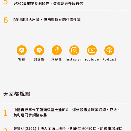
5
好2028年EPS達50元，這檔是末升段首選
6
BBU即將大出貨，但市場都在關注這件事
客服
討論區
粉絲團
Instagram
Youtube
Podcast
大家都說讚
1
中國自行車代工龍頭津富士達IPO 海外設廠搶歐美訂單，巨大、
美利達同步調整布局
光寶科(2301)｜法人全面上修今、明兩年獲利預估，原來市場沒估