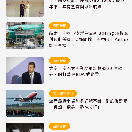
星宇航空年底前迎來A350-1000新機 明
年下半年有望首開歐洲航線
國際新聞
航太｜中國下令暫停波音 Boeing 飛機交
付反制美國145%關稅，空中巴士 Airbus
能完全接手？
國際新聞
太空｜空巴太空業務累計虧損 20 億歐
元，盼打造 MBDA 式企業
產業趨勢分析
波音最近市場利多訊號不斷：到底復甦是
「假設」還是「勢在必行」
國際新聞