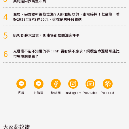
美利達同步調整布局
4
金居、尖點腰斬後換誰漲？ABF載板欣興、南電接棒！杜金龍：看
好2028年EPS達50元，這檔是末升段首選
5
BBU即將大出貨，但市場都在關注這件事
6
光通訊不能不知道的事！InP 雷射供不應求，銅纜生命週期可能比
市場預期更長？
客服
討論區
粉絲團
Instagram
Youtube
Podcast
大家都說讚