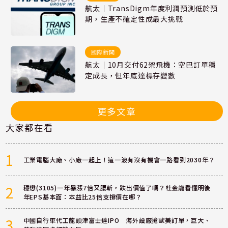
航太｜TransDigm年度利潤預測低於預
期，生產不確定性成最大挑戰
國際新聞
航太｜10月交付62架飛機：空巴訂單穩
定成長，但年底達標存變數
更多文章
大家都在看
1
工業電腦大廠、小廠一起上！這一波有沒有機會一路看到2030年？
2
穩懋(3105)一年暴漲7倍又腰斬，跌出價值了嗎？杜金龍看懂明後
年EPS基本面：本益比25倍支撐價在哪？
3
中國自行車代工龍頭津富士達IPO 海外設廠搶歐美訂單，巨大、