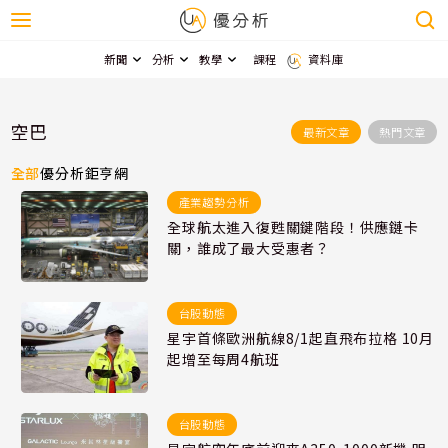
新聞
分析
教學
課程
資料庫
空巴
最新文章
熱門文章
全部
優分析
鉅亨網
產業趨勢分析
全球航太進入復甦關鍵階段！供應鏈卡
關，誰成了最大受惠者？
台股動態
星宇首條歐洲航線8/1起直飛布拉格 10月
起增至每周4航班
台股動態