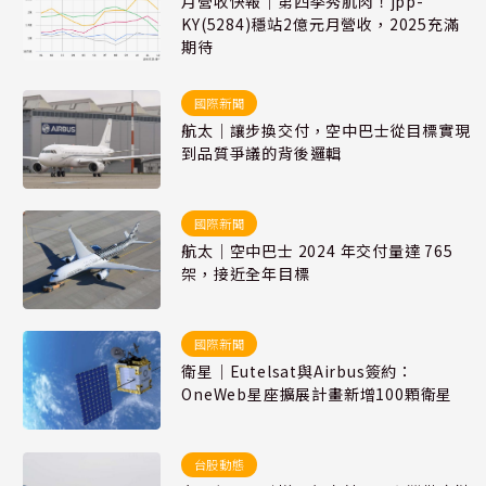
月營收快報｜第四季秀肌肉！jpp-
KY(5284)穩站2億元月營收，2025充滿
期待
國際新聞
航太｜讓步換交付，空中巴士從目標實現
到品質爭議的背後邏輯
國際新聞
航太｜空中巴士 2024 年交付量達 765
架，接近全年目標
國際新聞
衛星｜Eutelsat與Airbus簽約：
OneWeb星座擴展計畫新增100顆衛星
台股動態