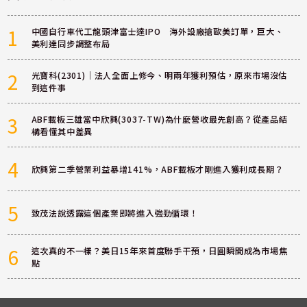
1
中國自行車代工龍頭津富士達IPO 海外設廠搶歐美訂單，巨大、
美利達同步調整布局
2
光寶科(2301)｜法人全面上修今、明兩年獲利預估，原來市場沒估
到這件事
3
ABF載板三雄當中欣興(3037-TW)為什麼營收最先創高？從產品結
構看懂其中差異
4
欣興第二季營業利益暴增141%，ABF載板才剛進入獲利成長期？
5
致茂法說透露這個產業即將進入強勁循環！
6
這次真的不一樣？美日15年來首度聯手干預，日圓瞬間成為市場焦
點