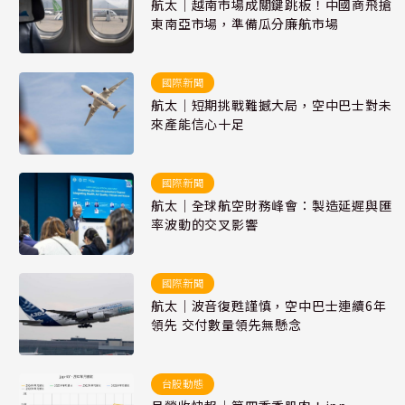
航太｜越南市場成關鍵跳板！中國商飛搶
東南亞市場，準備瓜分廉航市場
國際新聞
航太｜短期挑戰難撼大局，空中巴士對未
來產能信心十足
國際新聞
航太｜全球航空財務峰會：製造延遲與匯
率波動的交叉影響
國際新聞
航太｜波音復甦謹慎，空中巴士連續6年
領先 交付數量領先無懸念
台股動態