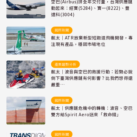
空巴(Airbus)拼全年交付量，台灣供應鏈
動起來：經寶(5284)、寶一(8222)、豐
達科(3004)
國際新聞
航太｜ATR放棄新型短跑道飛機開發，專
注現有產品，穩固市場地位
產業趨勢分析
航太｜波音與空巴的救援行動：若勢必銳
倒下臺灣供應鏈有何影響？比我們想得還
嚴重…
國際新聞
航太｜供應鏈危機中的轉機：波音、空巴
雙方給Spirit Aero送來「救命錢」
國際新聞