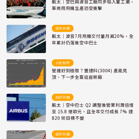
航太｜空巴與波音工廠同步陷入罷工潮，
軍商用飛機生產恐受衝擊
國際新聞
航太｜波音7月飛機交付量月減20%，全
年累計仍落後空中巴士
台股動態
營運好到極限？豐達科(3004) 產能見
頂、下一步全靠這座新廠
國際新聞
航太｜空中巴士 Q2 調整後營業利潤倍增
至 15.8 億歐元，且全年交付成長 7% 達
820 架目標不變
國際新聞