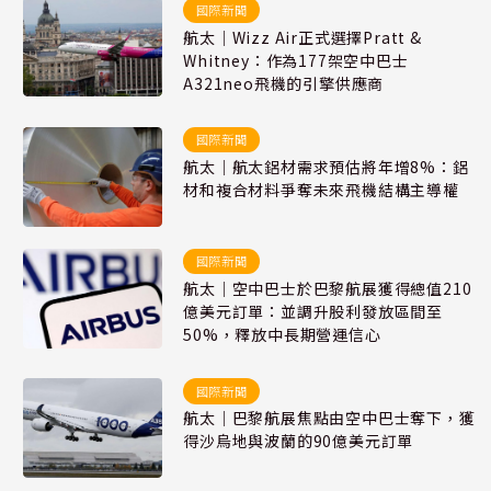
國際新聞
航太｜Wizz Air正式選擇Pratt &
Whitney：作為177架空中巴士
A321neo飛機的引擎供應商
國際新聞
航太｜航太鋁材需求預估將年增8%：鋁
材和複合材料爭奪未來飛機結構主導權
國際新聞
航太｜空中巴士於巴黎航展獲得總值210
億美元訂單：並調升股利發放區間至
50%，釋放中長期營運信心
國際新聞
航太｜巴黎航展焦點由空中巴士奪下，獲
得沙烏地與波蘭的90億美元訂單