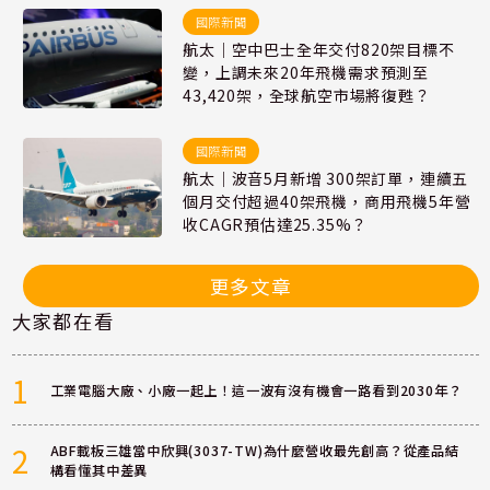
國際新聞
航太｜空中巴士全年交付820架目標不
變，上調未來20年飛機需求預測至
43,420架，全球航空市場將復甦？
國際新聞
航太｜波音5月新增 300架訂單，連續五
個月交付超過40架飛機，商用飛機5年營
收CAGR預估達25.35%？
更多文章
大家都在看
1
工業電腦大廠、小廠一起上！這一波有沒有機會一路看到2030年？
2
ABF載板三雄當中欣興(3037-TW)為什麼營收最先創高？從產品結
構看懂其中差異