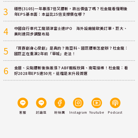
3
穩懋(3105)一年暴漲7倍又腰斬，跌出價值了嗎？杜金龍看懂明後
年EPS基本面：本益比25倍支撐價在哪？
4
中國自行車代工龍頭津富士達IPO 海外設廠搶歐美訂單，巨大、
美利達同步調整布局
5
「買群創身心受創」是真的？南亞科、國巨腰斬怎麼辦？杜金龍：
國巨正在重演2年前「華城」走法！
6
金居、尖點腰斬後換誰漲？ABF載板欣興、南電接棒！杜金龍：看
好2028年EPS達50元，這檔是末升段首選
客服
討論區
粉絲團
Instagram
Youtube
Podcast