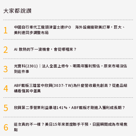
大家都說讚
1
中國自行車代工龍頭津富士達IPO 海外設廠搶歐美訂單，巨大、
美利達同步調整布局
2
AI 散熱的下一波機會，會從哪裡來？
3
光寶科(2301)｜法人全面上修今、明兩年獲利預估，原來市場沒估
到這件事
4
ABF載板三雄當中欣興(3037-TW)為什麼營收最先創高？從產品結
構看懂其中差異
5
欣興第二季營業利益暴增141%，ABF載板才剛進入獲利成長期？
6
這次真的不一樣？美日15年來首度聯手干預，日圓瞬間成為市場焦
點