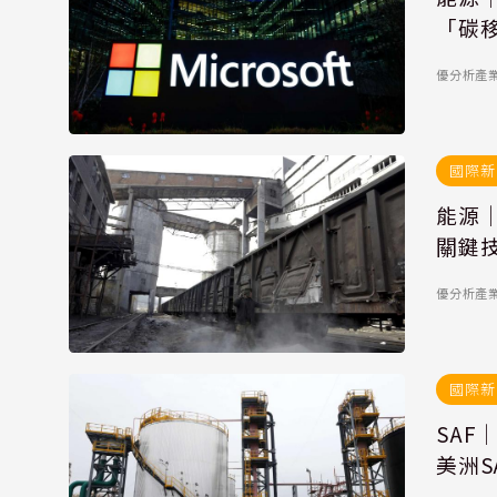
「碳
優分析產
國際新
能源
關鍵
優分析產
國際新
SA
美洲S