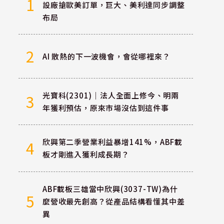
1
設廠搶歐美訂單，巨大、美利達同步調整
布局
2
AI 散熱的下一波機會，會從哪裡來？
光寶科(2301)｜法人全面上修今、明兩
3
年獲利預估，原來市場沒估到這件事
欣興第二季營業利益暴增141%，ABF載
4
板才剛進入獲利成長期？
ABF載板三雄當中欣興(3037-TW)為什
5
麼營收最先創高？從產品結構看懂其中差
異