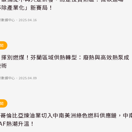
移除產業化」新賽局！
業數據中心
．
2025.04.16
聞
｜揮別燃煤！芬蘭區域供熱轉型：廢熱與高效熱泵成
技術
業數據中心
．
2025.04.09
聞
F｜哥倫比亞煉油業切入中南美洲綠色燃料供應鏈，中
AF熱潮升溫！