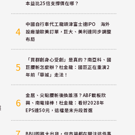
本益比25倍支撐價在哪？
中國自行車代工龍頭津富士達IPO 海外
4
設廠搶歐美訂單，巨大、美利達同步調整
布局
「買群創身心受創」是真的？南亞科、國
5
巨腰斬怎麼辦？杜金龍：國巨正在重演2
年前「華城」走法！
金居、尖點腰斬後換誰漲？ABF載板欣
6
興、南電接棒！杜金龍：看好2028年
燃
EPS達50元，這檔是末升段首選
7
BBU即將大出貨，但市場都在關注這件事