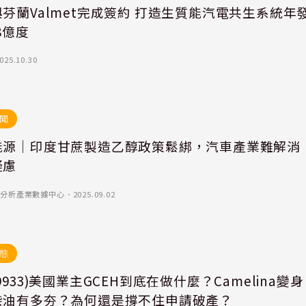
芬蘭Valmet完成簽約 打造生質能汽電共生系統年
28億度
025.10.30
聞
能源｜印度甘蔗製造乙醇政策鬆綁，汽車產業難解消
疑慮
)-優分析產業數據中心
．
2025.09.02
態
9933)美國業主GCEH到底在做什麼？Camelina變身
柴油有多夯？為何還是撐不住申請破產？