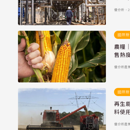
優分析
．
2
國際新
農糧
售熱
優分析產
國際新
再生
料使
優分析產