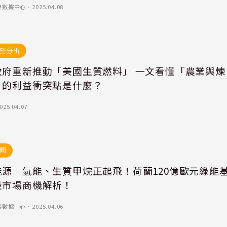
業數據中心
．
2025.04.08
勢分析
政府重新推動「美國生質燃料」 一文看懂「農業與煉
」的利益衝突點是什麼？
025.04.07
聞
能源｜氫能、生質甲烷正起飛！荷蘭120億歐元綠能
設市場商機解析！
業數據中心
．
2025.04.06