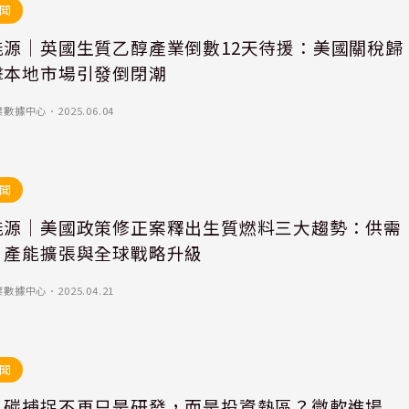
聞
能源｜英國生質乙醇產業倒數12天待援：美國關稅歸
擊本地市場引發倒閉潮
業數據中心
．
2025.06.04
聞
能源｜美國政策修正案釋出生質燃料三大趨勢：供需
、產能擴張與全球戰略升級
業數據中心
．
2025.04.21
聞
｜碳捕捉不再只是研發，而是投資熱區？微軟進場