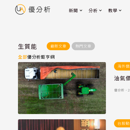
新聞
分析
教學
生質能
最新文章
熱門文章
全部
優分析
鉅亨網
海外個
油氣
優分析
．
2
台股動