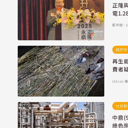
正隆與
電1.
鉅亨網
．
2
國際新
再生
費者
(Alice
台股動
中鼎(
綠色