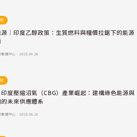
聞
能源｜印度乙醇政策：生質燃料與糧價拉鋸下的能源
衡
業數據中心
．
2025.06.26
聞
｜印度壓縮沼氣（CBG）產業崛起：建構綠色能源與
和的未來供應體系
業數據中心
．
2025.06.23