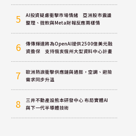
AI投資疑慮衝擊市場情緒 亞洲股市震盪
5
整理、微軟與Meta財報反應兩樣情
傳傳輝達將為OpenAI提供2500億美元融
6
資擔保 支持俄亥俄州大型資料中心計畫
歐洲熱浪衝擊供應鏈與通膨，空調、避險
7
需求同步升溫
三井不動產設熊本研發中心 布局實體AI
8
與下一代半導體技術