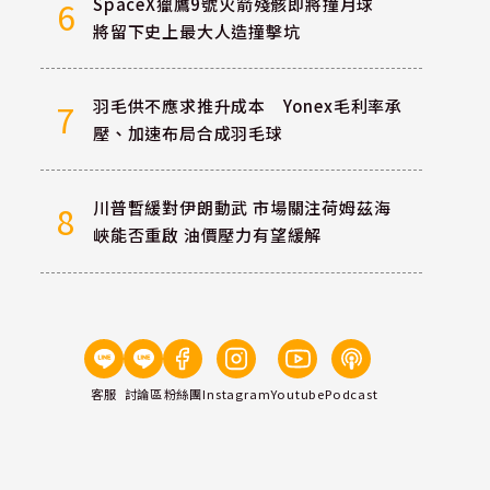
SpaceX獵鷹9號火箭殘骸即將撞月球
6
將留下史上最大人造撞擊坑
羽毛供不應求推升成本 Yonex毛利率承
7
壓、加速布局合成羽毛球
川普暫緩對伊朗動武 市場關注荷姆茲海
8
峽能否重啟 油價壓力有望緩解
客服
討論區
粉絲團
Instagram
Youtube
Podcast