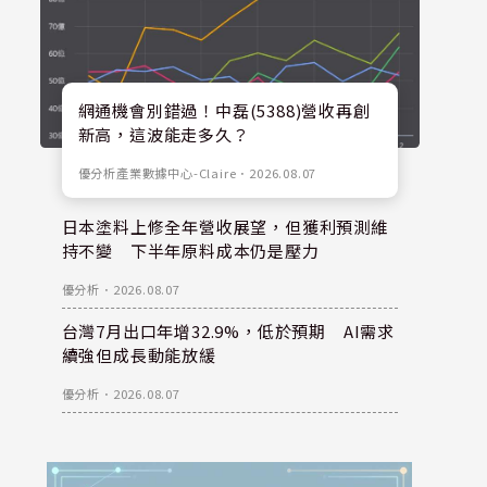
網通機會別錯過！中磊(5388)營收再創
新高，這波能走多久？
優分析產業數據中心-Claire
．
2026.08.07
日本塗料上修全年營收展望，但獲利預測維
持不變 下半年原料成本仍是壓力
優分析
．
2026.08.07
台灣7月出口年增32.9%，低於預期 AI需求
續強但成長動能放緩
優分析
．
2026.08.07