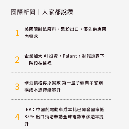
國際新聞｜大家都說讚
美國限制鎢廢料、黑粉出口，優先供應國
1
內需求
企業加大 AI 投資，Palantir 財報透露下
2
一階段在這裡
柴油價格再添變數 第一量子礦業示警銅
3
礦成本恐持續攀升
IEA：中國純電動車成本比已開發國家低
4
35% 出口勁增帶動全球電動車滲透率提
升