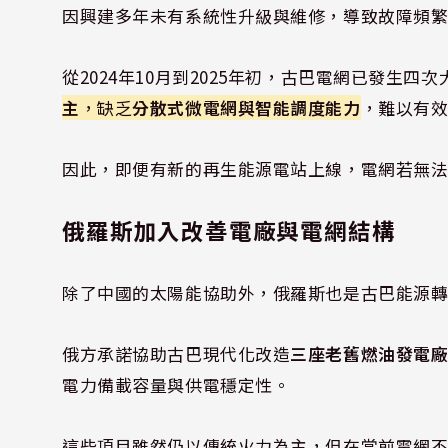
因興建多年未有系統性升級與維修，導致故障頻
從2024年10月到2025年初，古巴電網已發生四
主
，缺乏
分散式微電網與智能調度能力
，難以有
因此，即便有新的再生能源電站上線，電網若無
俄羅斯加入改善電廠與電網結構
除了中國的太陽能協助外，俄羅斯也是古巴能源
俄方承諾協助古巴現代化改造
三座老舊燃油發電廠
電力備載容量與供電穩定性。
這些項目雖然仍以傳統火力為主，但在當前電網