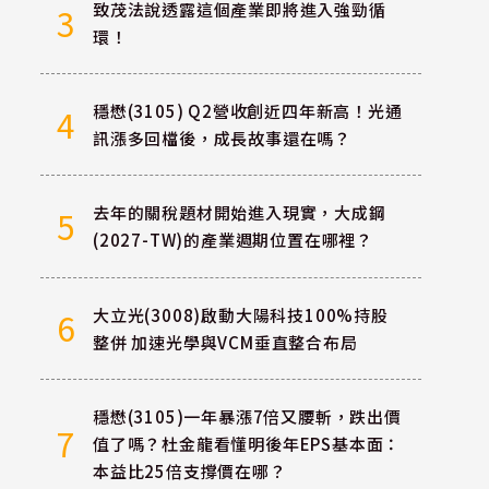
致茂法說透露這個產業即將進入強勁循
3
環！
穩懋(3105) Q2營收創近四年新高！光通
4
訊漲多回檔後，成長故事還在嗎？
去年的關稅題材開始進入現實，大成鋼
5
(2027-TW)的產業週期位置在哪裡？
大立光(3008)啟動大陽科技100%持股
6
整併 加速光學與VCM垂直整合布局
穩懋(3105)一年暴漲7倍又腰斬，跌出價
7
值了嗎？杜金龍看懂明後年EPS基本面：
本益比25倍支撐價在哪？