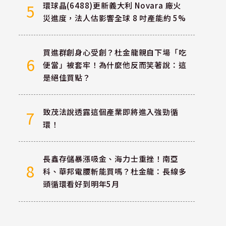
環球晶(6488)更新義大利 Novara 廠火
5
災進度，法人估影響全球 8 吋產能約 5%
買進群創身心受創？杜金龍親自下場「吃
6
便當」被套牢！為什麼他反而笑著說：這
是絕佳買點？
致茂法說透露這個產業即將進入強勁循
7
環！
長鑫存儲暴漲吸金、海力士重挫！南亞
8
科、華邦電腰斬能買嗎？杜金龍：長線多
頭循環看好到明年5月