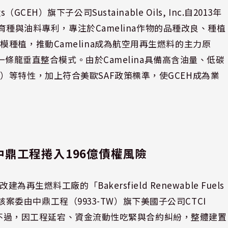
s（GCEH）旗下子公司Sustainable Oils, Inc.自2013年
）育種與油料專利，專注於Camelina作物的品種改良、種植
種植，推動Camelina成為航空用再生燃料的主力原
的一條龍垂直整合模式。由於Camelina具備高含油量、低碳
等特性，加上符合美歐SAF政策標準，使GCEH成為業
，中鼎工程捲入196億債權風險
生燃料工廠的「Bakersfield Renewable Fuels
油。該案委由中鼎工程（9933-TW）旗下美國子公司CTCI
施工。不過，因工程延宕、資金流動性吃緊與合約糾紛，整體建置