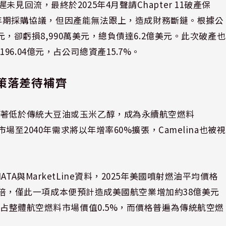
見回流，最終於2025年4月聲請Chapter 11破產保
簽訂五年期採購協議，但因產能無法跟上，造成財務斷鏈。根據公
美元，卻虧損8,990萬美元，總負債達6.2億美元。此次破產也
6.04億元，占公司總資產15.7%。
策落差待補齊
顯著低於傳統大豆油或玉米乙醇，成為永續航空燃料
市場至2040年需求將以年增率60%擴張，Camelina也被視
A與MarketLine資料，2025年美國噴射燃油平均價格
5至3倍，僅此一項成本便預計造成美國航空業增加約38億美元
僅占整體航空燃料市場價值0.5%，而價格普遍為傳統航空燃
。