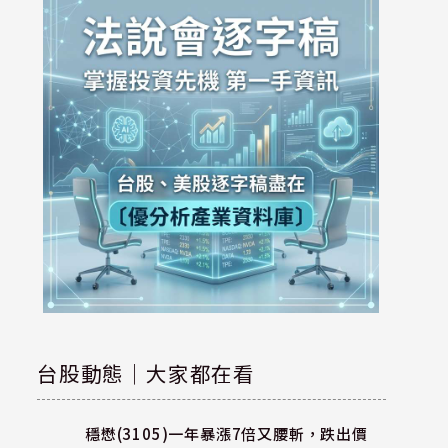
台股動態｜大家都在看
穩懋(3105)一年暴漲7倍又腰斬，跌出價