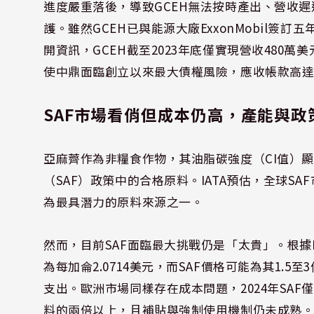
進度嚴重落後，導致GCEH無法按時產出、營收遲遲未
護。雖然GCEH已與能源大廠ExxonMobil
開資訊，GCEH截至2023年底僅實現營收480萬
使中鼎面臨創立以來最大債權風險，應收帳款高達19
SAF市場看俏但成本仍高，產能與政
亞麻薺作為非糧食作物，其油脂碳強度（CI值）
（SAF）政策中的合格原料。IATA預估，全球SAF
為最具潛力的原料來源之一。
然而，目前SAF面臨最大挑戰仍是「太貴」。根據IAT
為每加侖2.0714美元，而SAF價格可能為其1.
支出。歐洲市場同樣存在成本問題，2024年SAF
料的兩倍以上，且補貼與強制使用機制仍未成熟