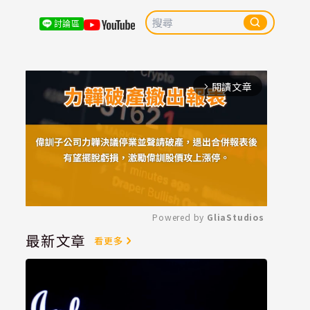
討論區
閱讀文章
arrow_forward_ios
Powered by 
GliaStudios
最新文章
看更多
Mute