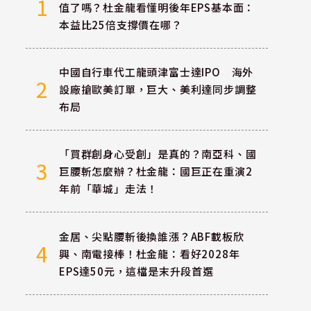
1
值了嗎？杜金龍看懂明後年EPS基本面：
本益比25倍支撐價在哪？
中國自行車代工龍頭津富士達IPO 海外
2
設廠搶歐美訂單，巨大、美利達同步調整
布局
「買群創身心受創」是真的？南亞科、國
3
巨腰斬怎麼辦？杜金龍：國巨正在重演2
年前「華城」走法！
金居、尖點腰斬後換誰漲？ABF載板欣
4
興、南電接棒！杜金龍：看好2028年
EPS達50元，這檔是末升段首選