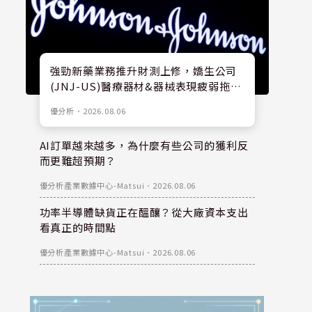
強勁新藥業務推升財測上修，嬌生公司
(JNJ-US)醫療器材&器械表現疲弱拖累
股價
優分析
．
2026.08.06
AI訂單越來越多，為什麼有些公司的獲利反
而更難超預期？
優分析產業數據中心-Matsui
．
2026.08.06
功率半導體缺貨正在醞釀？從大廠資本支出
看真正的時間點
優分析產業數據中心-Matsui
．
2026.08.06