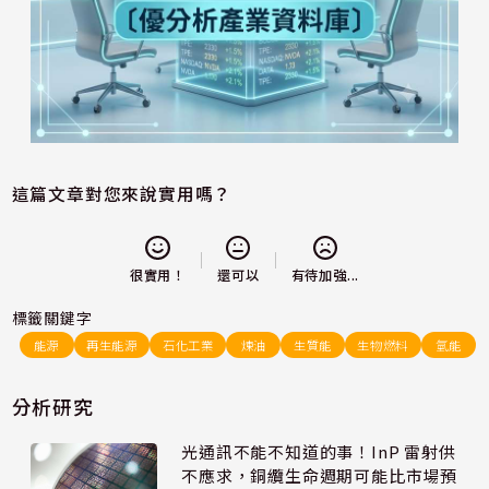
這篇文章對您來說實用嗎？
還可以
很實用！
有待加強...
標籤關鍵字
能源
再生能源
石化工業
煉油
生質能
生物燃料
氫能
分析研究
光通訊不能不知道的事！InP 雷射供
不應求，銅纜生命週期可能比市場預