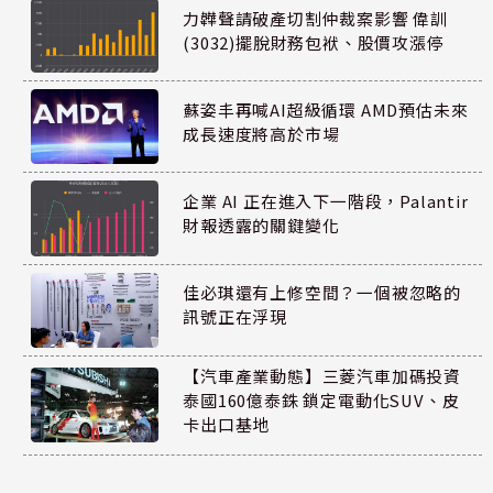
力韡聲請破產切割仲裁案影響 偉訓
(3032)擺脫財務包袱、股價攻漲停
蘇姿丰再喊AI超級循環 AMD預估未來
成長速度將高於市場
企業 AI 正在進入下一階段，Palantir
財報透露的關鍵變化
佳必琪還有上修空間？一個被忽略的
訊號正在浮現
【汽車產業動態】三菱汽車加碼投資
泰國160億泰銖 鎖定電動化SUV、皮
卡出口基地