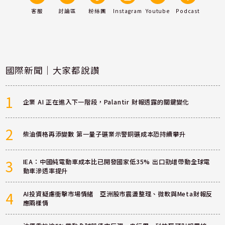
客服
討論區
粉絲團
Instagram
Youtube
Podcast
國際新聞｜大家都說讚
1
企業 AI 正在進入下一階段，Palantir 財報透露的關鍵變化
2
柴油價格再添變數 第一量子礦業示警銅礦成本恐持續攀升
3
IEA：中國純電動車成本比已開發國家低35% 出口勁增帶動全球電
動車滲透率提升
4
AI投資疑慮衝擊市場情緒 亞洲股市震盪整理、微軟與Meta財報反
應兩樣情