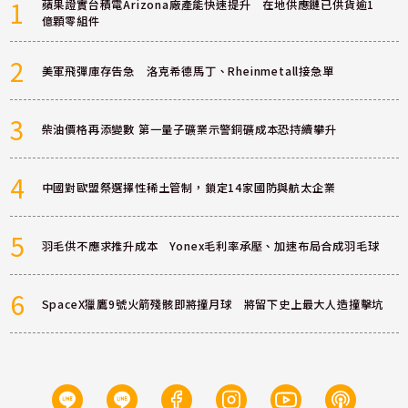
1
蘋果證實台積電Arizona廠產能快速提升 在地供應鏈已供貨逾1
億顆零組件
2
美軍飛彈庫存告急 洛克希德馬丁、Rheinmetall接急單
3
柴油價格再添變數 第一量子礦業示警銅礦成本恐持續攀升
4
中國對歐盟祭選擇性稀土管制，鎖定14家國防與航太企業
5
羽毛供不應求推升成本 Yonex毛利率承壓、加速布局合成羽毛球
6
SpaceX獵鷹9號火箭殘骸即將撞月球 將留下史上最大人造撞擊坑