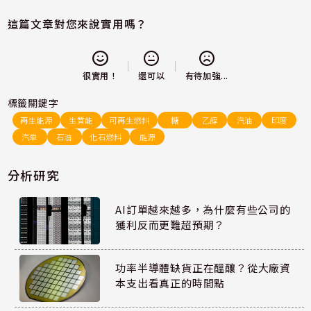
這篇文章對您來說實用嗎？
還可以
很實用！
有待加強...
標籤關鍵字
再生能源
生質能
可再生燃料
糖
乙醇
汽油
印度
汽車
石油
化石燃料
能源
分析研究
AI訂單越來越多，為什麼有些公司的
獲利反而更難超預期？
功率半導體缺貨正在醞釀？從大廠資
本支出看真正的時間點