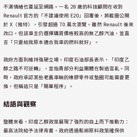
不滿情緒也蔓延至網路。一名 28 歲的科技顧問在收到
Renault 官方的「不建議使用 E20」回覆後，將截圖公開
於 X（推特），引發超過 70 萬次瀏覽。雖然 Renault 後來
改口，但該車主仍選擇購買價格較高的無乙醇汽油，並直
言「只要給我原本適合我車的燃料就好」。
政府方面則維持強硬立場。印度石油部長表示，「印度乙
醇之路不可逆轉」，並指責部分利益團體在製造混亂。同
時，政府承認某些老舊車輛的橡膠零件或墊圈可能需要更
換，但稱這只是「簡單程序」。
結語與觀察
整體來看，印度乙醇政策展現了強烈的自上而下推動力：
最高法院給予法律背書，政府透過鬆綁原料政策確保供