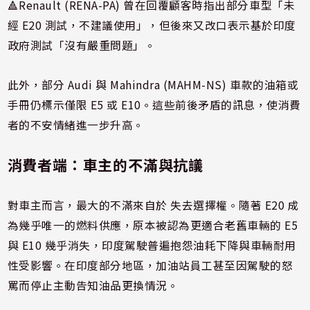
🔺Renault (RENA-PA) 曾在回覆顧客時指出部分車型「未
經 E20 測試，不建議使用」，但後來又改口表示基於印度
政府測試「沒有嚴重問題」。
此外，部分 Audi 與 Mahindra (MAHM-NS) 車款的油箱或
手冊仍標示僅限 E5 或 E10。這些前後矛盾的訊息，使消費
者的不安情緒進一步升高。
消費者端：車主的不滿與抗議
對車主而言，最大的不滿來自於 失去選擇權。隨著 E20 成
為幾乎唯一的燃料供應，原本被認為更適合老舊車輛的 E5
與 E10 幾乎消失，印度駕駛普遍抱怨油耗下降與車輛耐用
性受影響。在印度部分地區，加油站員工甚至因駕駛的怒
罵而停止主動告知油品更換情況。