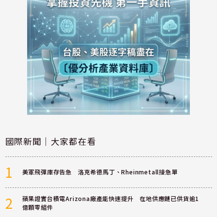
國際新聞｜大家都在看
1
美軍飛彈庫存告急 洛克希德馬丁、Rheinmetall接急單
2
蘋果證實台積電Arizona廠產能快速提升 在地供應鏈已供貨逾1
億顆零組件