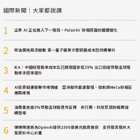
國際新聞｜大家都說讚
1
企業 AI 正在進入下一階段，Palantir 財報透露的關鍵變化
2
柴油價格再添變數 第一量子礦業示警銅礦成本恐持續攀升
3
IEA：中國純電動車成本比已開發國家低35% 出口勁增帶動全球電
動車滲透率提升
4
AI投資疑慮衝擊市場情緒 亞洲股市震盪整理、微軟與Meta財報反
應兩樣情
5
油價重挫逾5%帶動全球股債市反彈 央行周、科技巨頭財報周接
續登場
6
傳傳輝達將為OpenAI提供2500億美元融資擔保 支持俄亥俄州大
型資料中心計畫