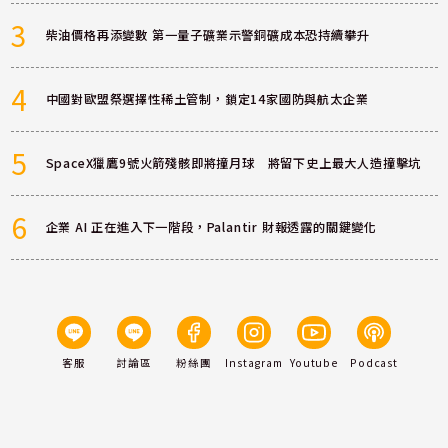
3
柴油價格再添變數 第一量子礦業示警銅礦成本恐持續攀升
4
中國對歐盟祭選擇性稀土管制，鎖定14家國防與航太企業
5
SpaceX獵鷹9號火箭殘骸即將撞月球 將留下史上最大人造撞擊坑
6
企業 AI 正在進入下一階段，Palantir 財報透露的關鍵變化
客服
討論區
粉絲團
Instagram
Youtube
Podcast