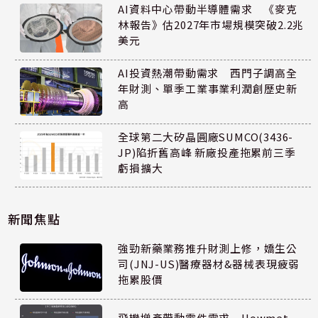
AI資料中心帶動半導體需求 《麥克
林報告》估2027年市場規模突破2.2兆
美元
AI投資熱潮帶動需求 西門子調高全
年財測、單季工業事業利潤創歷史新
高
全球第二大矽晶圓廠SUMCO(3436-
JP)陷折舊高峰 新廠投產拖累前三季
虧損擴大
新聞焦點
強勁新藥業務推升財測上修，嬌生公
司(JNJ-US)醫療器材&器械表現疲弱
拖累股價
飛機增產帶動零件需求 Howmet