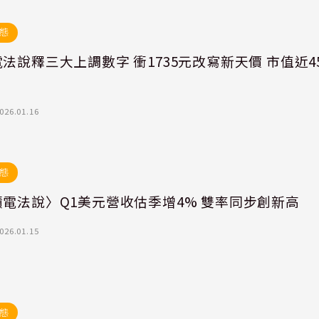
態
法說釋三大上調數字 衝1735元改寫新天價 市值近4
026.01.16
態
電法說〉Q1美元營收估季增4% 雙率同步創新高
026.01.15
態