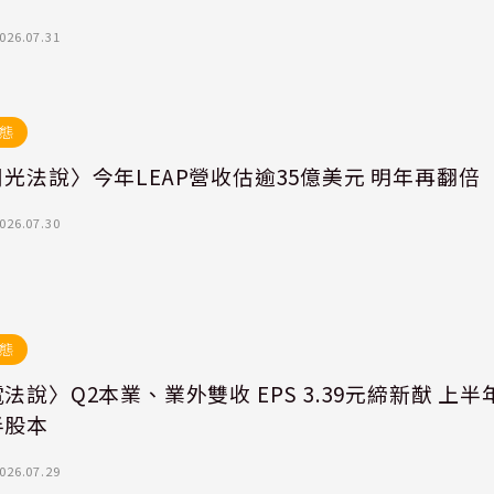
026.07.31
態
光法說〉今年LEAP營收估逾35億美元 明年再翻倍
026.07.30
態
法說〉Q2本業、業外雙收 EPS 3.39元締新猷 上半
半股本
026.07.29