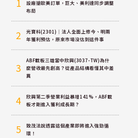
1
設廠搶歐美訂單，巨大、美利達同步調整
布局
光寶科(2301)｜法人全面上修今、明兩
2
年獲利預估，原來市場沒估到這件事
ABF載板三雄當中欣興(3037-TW)為什
3
麼營收最先創高？從產品結構看懂其中差
異
欣興第二季營業利益暴增141%，ABF載
4
板才剛進入獲利成長期？
致茂法說透露這個產業即將進入強勁循
5
環！