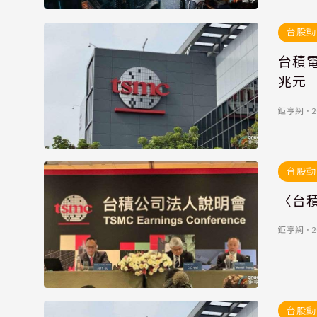
台股動
台積電
兆元
鉅亨網
．
2
台股動
〈台積
鉅亨網
．
2
台股動