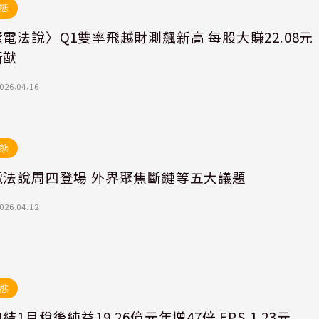
態
電法說〉Q1雙率飛越財測飆新高 每股大賺22.08元
新猷
026.04.16
態
電法說周四登場 外界聚焦斷鏈等五大議題
026.04.12
態
結1月稅後純益19.26億元年增47倍 EPS 1.23元