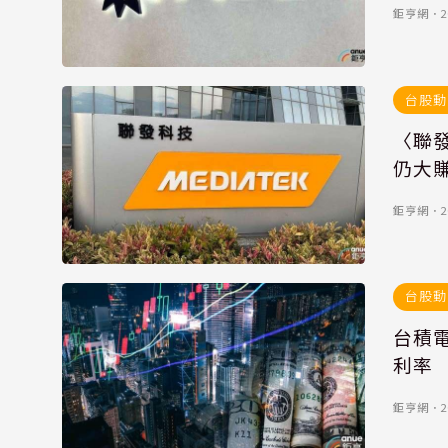
鉅亨網
．
2
台股動
〈聯發
仍大賺
鉅亨網
．
2
台股動
台積
利率
鉅亨網
．
2