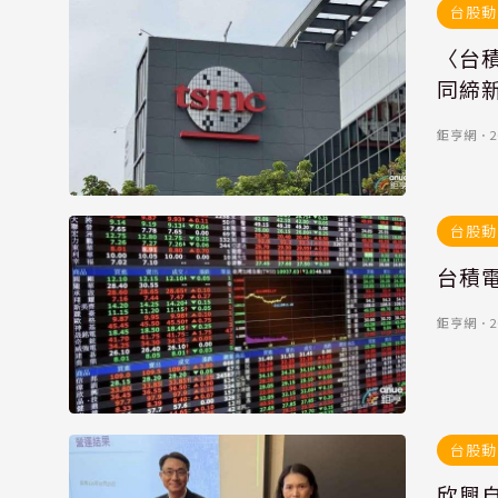
台股動
〈台積
同締
鉅亨網
．
2
台股動
台積
鉅亨網
．
2
台股動
欣興自