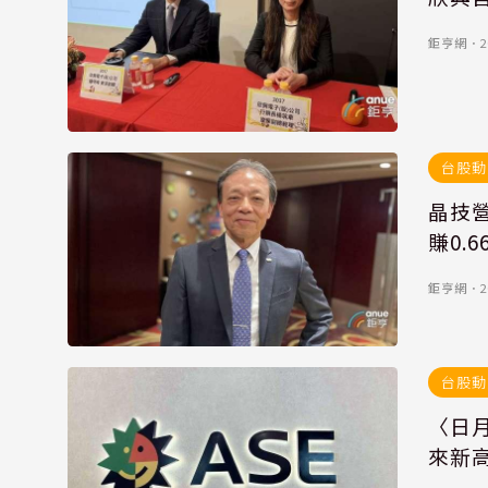
鉅亨網
．
2
台股動
晶技營
賺0.6
鉅亨網
．
2
台股動
〈日月
來新