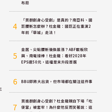
布局
「買群創身心受創」是真的？南亞科、國
4
巨腰斬怎麼辦？杜金龍：國巨正在重演2
年前「華城」走法！
金居、尖點腰斬後換誰漲？ABF載板欣
5
興、南電接棒！杜金龍：看好2028年
EPS達50元，這檔是末升段首選
6
BBU即將大出貨，但市場都在關注這件事
年
買進群創身心受創？杜金龍親自下場「吃
7
便當」被套牢！為什麼他反而笑著說：這