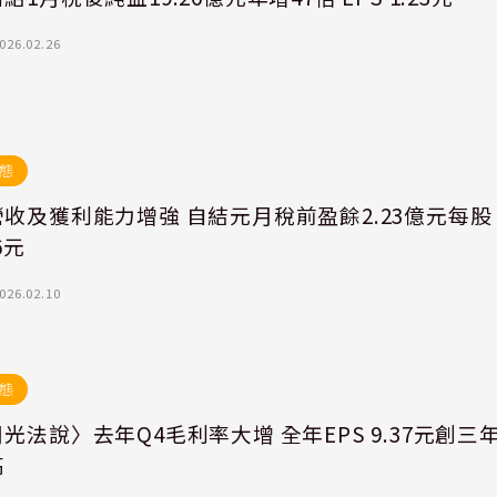
026.02.26
態
收及獲利能力增強 自結元月稅前盈餘2.23億元每股
6元
026.02.10
態
光法說〉去年Q4毛利率大增 全年EPS 9.37元創三
高