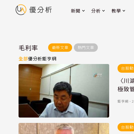
新聞
分析
教學
毛利率
最新文章
熱門文章
全部
優分析
鉅亨網
台股動
〈川
極致管
鉅亨網
．
2
台股動