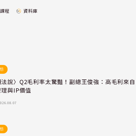
課程
資料庫
態
湖法說〉Q2毛利率太驚豔！副總王俊強：高毛利來自
理與IP價值
026.08.07
態