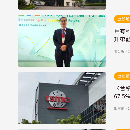
台股動
巨有科
升帶
優分析
．
2
台股動
〈台
67.5
鉅亨網
．
2