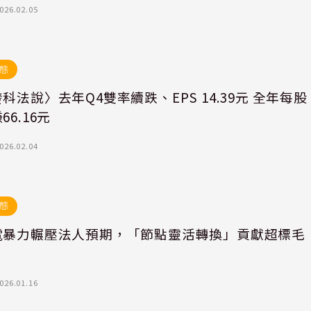
026.02.05
態
科法說〉去年Q4雙率續跌、EPS 14.39元 全年每股
66.16元
026.02.04
態
電暴力輾壓法人預期，「節點靈活轉換」貢獻超標毛
026.01.16