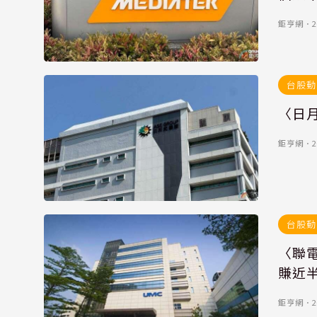
鉅亨網
．
2
台股動
〈日月
鉅亨網
．
2
台股動
〈聯電
賺近
鉅亨網
．
2