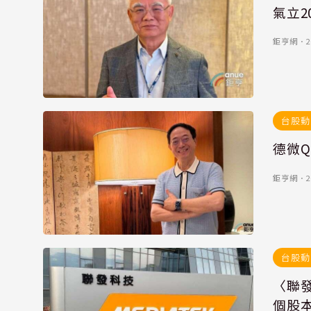
氣立2
鉅亨網
．
2
台股動
德微Q
鉅亨網
．
2
台股動
〈聯發
個股