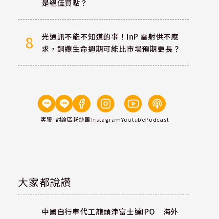
是絕佳買點？
光通訊不能不知道的事！InP 雷射供不應
8
求，銅纜生命週期可能比市場預期更長？
客服
討論區
粉絲團
Instagram
Youtube
Podcast
大家都說讚
中國自行車代工龍頭津富士達IPO 海外