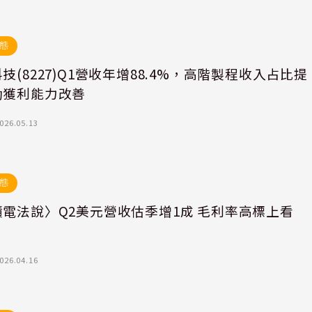
態
技(8227)Q1營收年增88.4%，高階製程收入占比提
動獲利能力改善
026.05.13
態
積電法說〉Q2美元營收估季增1成 毛利率高標上看
%
026.04.16