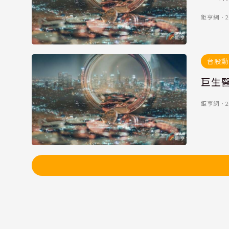
鉅亨網
．
2
台股動
巨生
鉅亨網
．
2