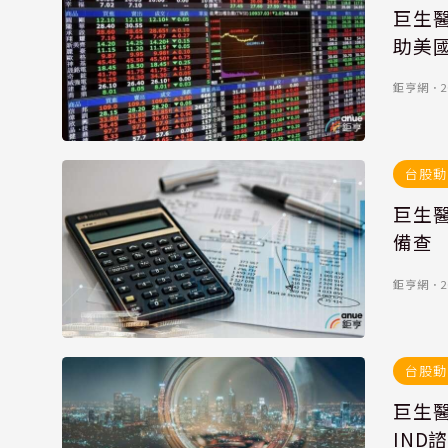
巨生醫
助美
鉅亨網
．
2
台股動
巨生醫
備查
鉅亨網
．
2
台股動
巨生醫
IND