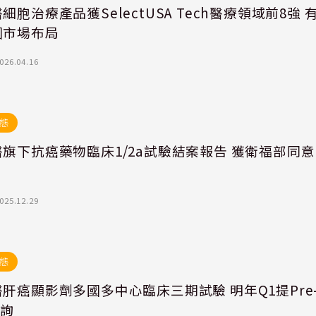
細胞治療產品獲SelectUSA Tech醫療領域前8強 
國市場布局
026.04.16
態
旗下抗癌藥物臨床1/2a試驗結案報告 獲衛福部同意
025.12.29
態
肝癌顯影劑多國多中心臨床三期試驗 明年Q1提Pre
諮詢