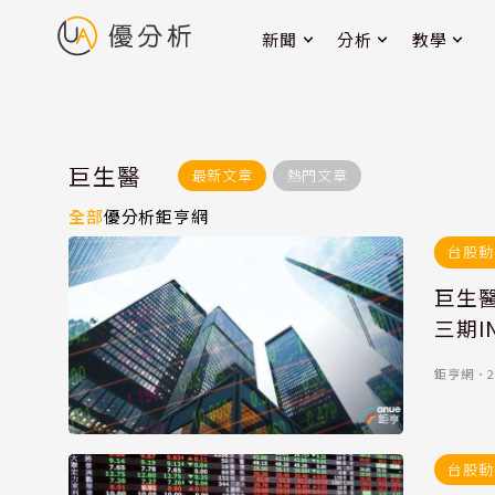
新聞
分析
教學
巨生醫
最新文章
熱門文章
全部
優分析
鉅亨網
台股動
巨生醫
三期I
鉅亨網
．
2
台股動