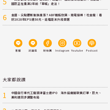
5
國巨正在重演2年前「華城」走法！
6
金居、尖點腰斬後換誰漲？ABF載板欣興、南電接棒！杜金龍：看
好2028年EPS達50元，這檔是末升段首選
客服
討論區
粉絲團
Instagram
Youtube
Podcast
大家都說讚
1
中國自行車代工龍頭津富士達IPO 海外設廠搶歐美訂單，巨大、
美利達同步調整布局