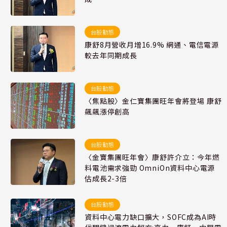
台股動態
康舒8月營收月增16.9% 網通、電信電源
較去年同期成長
台股動態
〈焦點股〉金仁寶集團旺年會將登場 康舒
飆飆漲停創高
台股動態
〈金寶集團旺年會〉康舒許介立：今年燃
料電池需求強勁 OmniOn資料中心電源
估成長2-3倍
台股動態
資料中心電力缺口擴大，SOFC成為AI時