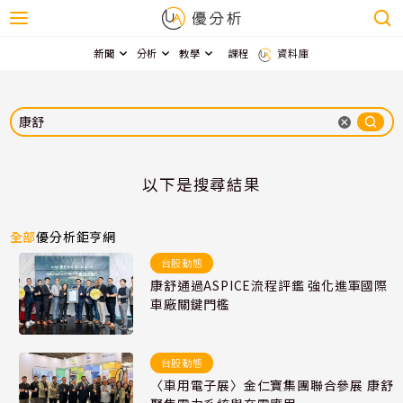
新聞
分析
教學
課程
資料庫
以下是搜尋結果
全部
優分析
鉅亨網
台股動態
康舒通過ASPICE流程評鑑 強化進軍國際
車廠關鍵門檻
台股動態
〈車用電子展〉金仁寶集團聯合參展 康舒