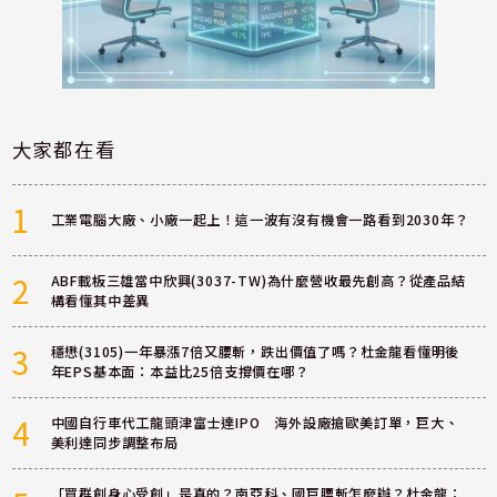
大家都在看
1
工業電腦大廠、小廠一起上！這一波有沒有機會一路看到2030年？
2
ABF載板三雄當中欣興(3037-TW)為什麼營收最先創高？從產品結
構看懂其中差異
3
穩懋(3105)一年暴漲7倍又腰斬，跌出價值了嗎？杜金龍看懂明後
年EPS基本面：本益比25倍支撐價在哪？
4
中國自行車代工龍頭津富士達IPO 海外設廠搶歐美訂單，巨大、
美利達同步調整布局
「買群創身心受創」是真的？南亞科、國巨腰斬怎麼辦？杜金龍：