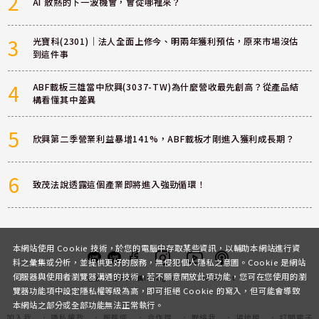
2
AI 散熱的下一波機會，會從哪裡來？
3
光寶科(2301)｜法人全面上修今、明兩年獲利預估，原來市場沒估
到這件事
4
ABF載板三雄當中欣興(3037-TW)為什麼營收最先創高？從產品結
構看懂其中差異
5
欣興第二季營業利益暴增141%，ABF載板才剛進入獲利成長期？
6
致茂法說透露這個產業即將進入強勁循環！
本網站使用 Cookie 技術，於您的電腦中存取某些資訊，以輔助本網站進行資
料之彙集或分析，並提供更好的服務，無侵犯個人隱私之意圖。Cookie 是網站
伺服器與使用者瀏覽器溝通的技術，若不願意開放此項功能，您可在您使用的瀏
客服
討論區
粉絲團
Instagram
Youtube
Podcast
覽器功能項中設定隱私權等級為高，即可拒絕 Cookie 的寫入，但可能會導致
本網站之部分或全部功能無法正常執行。
加入我
隱私權政
服務條
合作提
聯絡我
場地租
訂閱電子