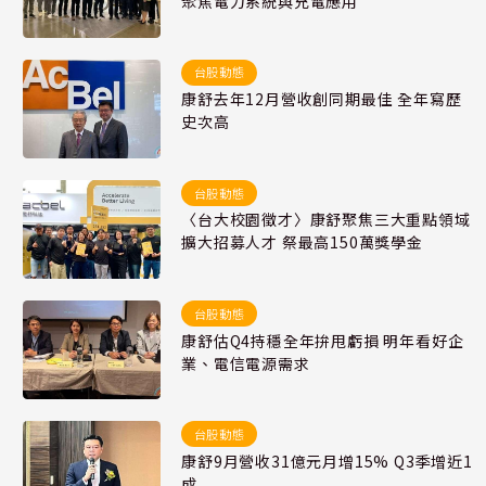
聚焦電力系統與充電應用
台股動態
康舒去年12月營收創同期最佳 全年寫歷
史次高
台股動態
〈台大校園徵才〉康舒聚焦三大重點領域
擴大招募人才 祭最高150萬獎學金
台股動態
康舒估Q4持穩全年拚甩虧損 明年看好企
業、電信電源需求
台股動態
康舒9月營收31億元月增15% Q3季增近1
成