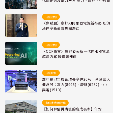
代關鍵過渡電力解方:高力、康舒、中興電
台股動態
〈焦點股〉康舒AI伺服器電源新布局 股價
漲停率新金寶集團爆紅
台股動態
〈OCP峰會〉康舒發表新一代伺服器電源
解決方案 股價奔漲停
台股解析
燃料電池年複合增長率達30%，台灣三大
概念股：高力(8996)、康舒(6282)、中
興電(1513)
資料庫應用教學
【如何評估併購後的高成長率】年增