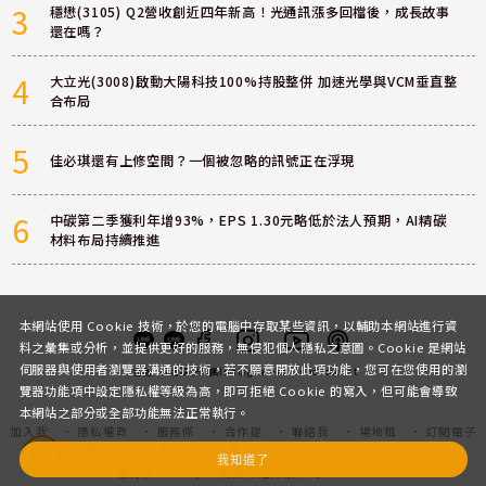
3
穩懋(3105) Q2營收創近四年新高！光通訊漲多回檔後，成長故事
還在嗎？
4
大立光(3008)啟動大陽科技100%持股整併 加速光學與VCM垂直整
合布局
5
佳必琪還有上修空間？一個被忽略的訊號正在浮現
6
中碳第二季獲利年增93%，EPS 1.30元略低於法人預期，AI精碳
材料布局持續推進
本網站使用 Cookie 技術，於您的電腦中存取某些資訊，以輔助本網站進行資
料之彙集或分析，並提供更好的服務，無侵犯個人隱私之意圖。Cookie 是網站
伺服器與使用者瀏覽器溝通的技術，若不願意開放此項功能，您可在您使用的瀏
客服
討論區
粉絲團
Instagram
Youtube
Podcast
覽器功能項中設定隱私權等級為高，即可拒絕 Cookie 的寫入，但可能會導致
本網站之部分或全部功能無法正常執行。
加入我
隱私權政
服務條
合作提
聯絡我
場地租
訂閱電子
們
策
款
案
們
借
報
我知道了
優分析 UAnalyze 商拓財經有限公司 © 2025