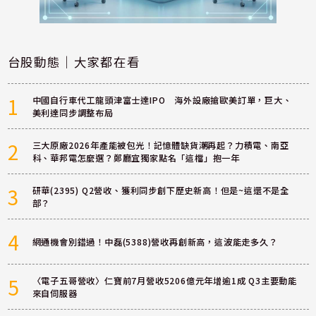
台股動態｜大家都在看
1
中國自行車代工龍頭津富士達IPO 海外設廠搶歐美訂單，巨大、
美利達同步調整布局
2
三大原廠2026年產能被包光！記憶體缺貨潮再起？力積電、南亞
科、華邦電怎麼選？鄭廳宜獨家點名「這檔」抱一年
3
研華(2395) Q2營收、獲利同步創下歷史新高！但是~這還不是全
部？
4
網通機會別錯過！中磊(5388)營收再創新高，這波能走多久？
5
〈電子五哥營收〉仁寶前7月營收5206億元年增逾1成 Q3主要動能
來自伺服器