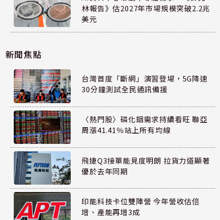
林報告》估2027年市場規模突破2.2兆
美元
新聞焦點
台灣首度「斷網」演習登場，5G降速
30分鐘測試全民通訊備援
〈熱門股〉磷化銦需求持續看旺 聯亞
周漲41.41％站上所有均線
飛捷Q3接單能見度明朗 拉貨力道顯著
優於去年同期
印能科技卡位雙陣營 今年營收估倍
增、產能再增3成