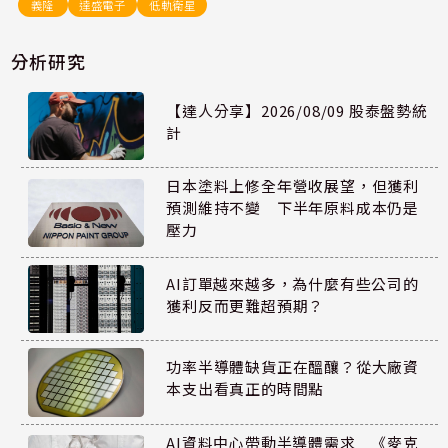
義隆
達盛電子
低軌衛星
分析研究
【達人分享】2026/08/09 股泰盤勢統
計
日本塗料上修全年營收展望，但獲利
預測維持不變 下半年原料成本仍是
壓力
AI訂單越來越多，為什麼有些公司的
獲利反而更難超預期？
功率半導體缺貨正在醞釀？從大廠資
本支出看真正的時間點
AI資料中心帶動半導體需求 《麥克