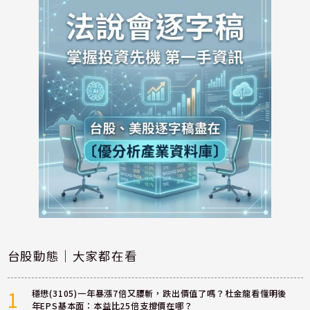
台股動態｜大家都在看
1
穩懋(3105)一年暴漲7倍又腰斬，跌出價值了嗎？杜金龍看懂明後
年EPS基本面：本益比25倍支撐價在哪？