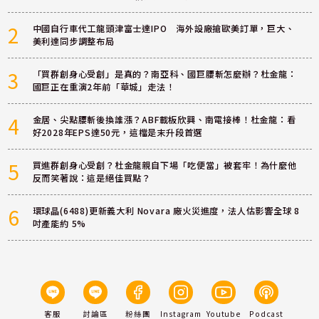
2
中國自行車代工龍頭津富士達IPO 海外設廠搶歐美訂單，巨大、
美利達同步調整布局
3
「買群創身心受創」是真的？南亞科、國巨腰斬怎麼辦？杜金龍：
國巨正在重演2年前「華城」走法！
4
金居、尖點腰斬後換誰漲？ABF載板欣興、南電接棒！杜金龍：看
好2028年EPS達50元，這檔是末升段首選
5
買進群創身心受創？杜金龍親自下場「吃便當」被套牢！為什麼他
反而笑著說：這是絕佳買點？
6
環球晶(6488)更新義大利 Novara 廠火災進度，法人估影響全球 8
吋產能約 5%
客服
討論區
粉絲團
Instagram
Youtube
Podcast