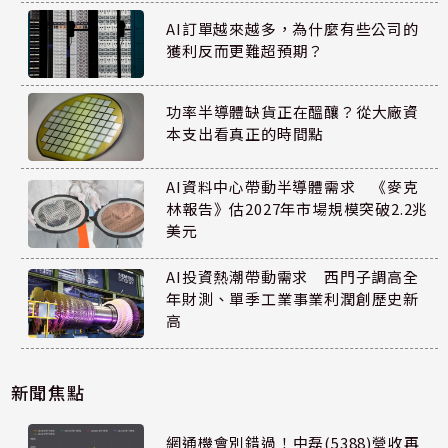
AI訂單越來越多，為什麼有些公司的
獲利反而更難超預期？
功率半導體缺貨正在醞釀？從大廠資
本支出看真正的時間點
AI資料中心帶動半導體需求 《麥克
林報告》估2027年市場規模突破2.2兆
美元
AI投資熱潮帶動需求 西門子調高全
年財測、單季工業事業利潤創歷史新
高
新聞焦點
網通機會別錯過！中磊(5388)營收再