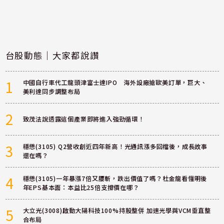
台股動態｜大家都說讚
1
中國自行車代工龍頭津富士達IPO 海外設廠搶歐美訂單，巨大、
美利達同步調整布局
2
致茂法說透露這個產業即將進入強勁循環！
3
穩懋(3105) Q2營收創近四年新高！光通訊漲多回檔後，成長故事
還在嗎？
4
穩懋(3105)一年暴漲7倍又腰斬，跌出價值了嗎？杜金龍看懂明後
年EPS基本面：本益比25倍支撐價在哪？
5
大立光(3008)啟動大陽科技100%持股整併 加速光學與VCM垂直整
合布局