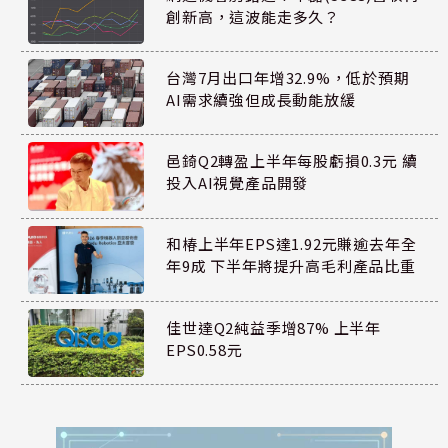
創新高，這波能走多久？
台灣7月出口年增32.9%，低於預期
AI需求續強但成長動能放緩
邑錡Q2轉盈上半年每股虧損0.3元 續
投入AI視覺產品開發
和椿上半年EPS達1.92元賺逾去年全
年9成 下半年將提升高毛利產品比重
佳世達Q2純益季增87% 上半年
EPS0.58元